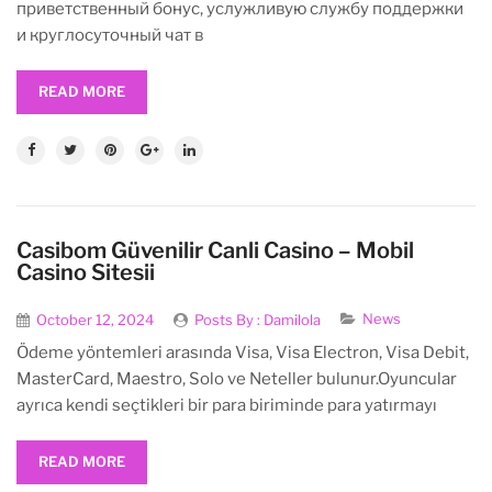
приветственный бонус, услужливую службу поддержки
и круглосуточный чат в
READ MORE
Casibom Güvenilir Canli Casino – Mobil
Casino Sitesii
News
October 12, 2024
Posts By :
Damilola
Ödeme yöntemleri arasında Visa, Visa Electron, Visa Debit,
MasterCard, Maestro, Solo ve Neteller bulunur.Oyuncular
ayrıca kendi seçtikleri bir para biriminde para yatırmayı
READ MORE