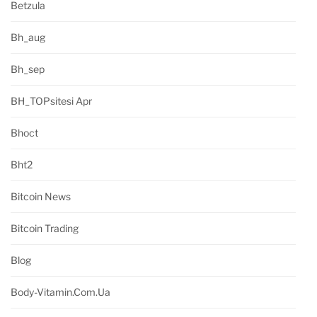
Betzula
Bh_aug
Bh_sep
BH_TOPsitesi Apr
Bhoct
Bht2
Bitcoin News
Bitcoin Trading
Blog
Body-Vitamin.com.ua