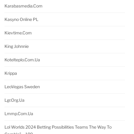
Karabasmedia.com
Kasyno Online PL
Kievtime.com
King Johnnie
Kotelteplo.com.ua
Krippa
LeoVegas Sweden
Lgr.org.ua
Lmmp.com.ua
Lol Worlds 2024 Betting Possibilities Teams The Way To