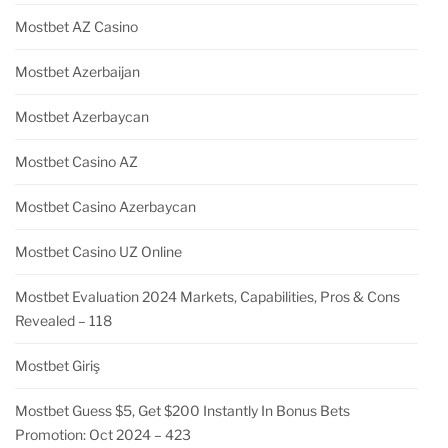
Mostbet AZ Casino
Mostbet Azerbaijan
Mostbet Azerbaycan
Mostbet Casino AZ
Mostbet Casino Azerbaycan
Mostbet Casino UZ Online
Mostbet Evaluation 2024 Markets, Capabilities, Pros & Cons
Revealed – 118
Mostbet Giriş
Mostbet Guess $5, Get $200 Instantly In Bonus Bets
Promotion: Oct 2024 – 423