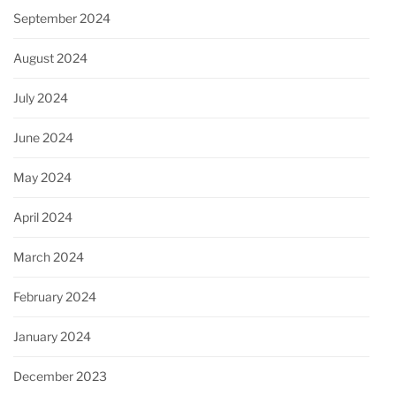
September 2024
August 2024
July 2024
June 2024
May 2024
April 2024
March 2024
February 2024
January 2024
December 2023