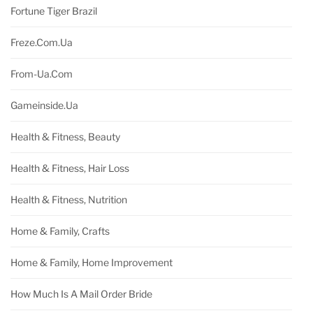
Fortune Tiger Brazil
Freze.com.ua
From-Ua.com
Gameinside.ua
Health & Fitness, Beauty
Health & Fitness, Hair Loss
Health & Fitness, Nutrition
Home & Family, Crafts
Home & Family, Home Improvement
How Much Is A Mail Order Bride