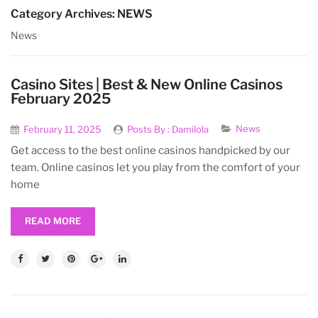
Category Archives:
NEWS
News
Casino Sites | Best & New Online Casinos
February 2025
News
February 11, 2025
Posts By :
Damilola
Get access to the best online casinos handpicked by our
team. Online casinos let you play from the comfort of your
home
READ MORE