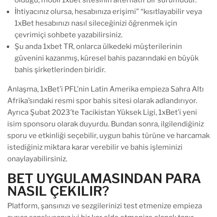
olduğu, mobil 1xbet sitesinin alternatif bir sürümüdür.
İhtiyacınız olursa, hesabınıza erişimi” “kısıtlayabilir veya
1xBet hesabınızı nasıl sileceğinizi öğrenmek için
çevrimiçi sohbete yazabilirsiniz.
Şu anda 1xbet TR, onlarca ülkedeki müşterilerinin
güvenini kazanmış, küresel bahis pazarındaki en büyük
bahis şirketlerinden biridir.
Anlaşma, 1xBet’i PFL’nin Latin Amerika empieza Sahra Altı
Afrika’sındaki resmi spor bahis sitesi olarak adlandırıyor.
Ayrıca Şubat 2023’te Tacikistan Yüksek Ligi, 1xBet’i yeni
isim sponsoru olarak duyurdu. Bundan sonra, ilgilendiğiniz
sporu ve etkinliği seçebilir, uygun bahis türüne ve harcamak
istediğiniz miktara karar verebilir ve bahis işleminizi
onaylayabilirsiniz.
BET UYGULAMASINDAN PARA
NASIL ÇEKILIR?
Platform, şansınızı ve sezgilerinizi test etmenize empieza