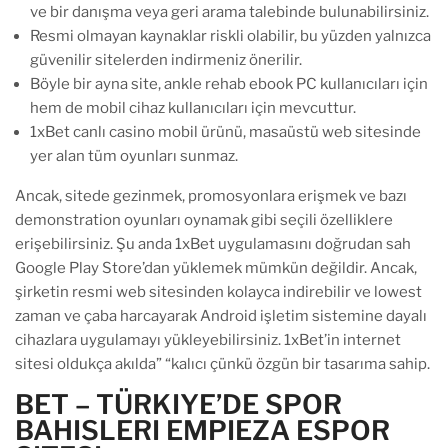
ve bir danışma veya geri arama talebinde bulunabilirsiniz.
Resmi olmayan kaynaklar riskli olabilir, bu yüzden yalnızca
güvenilir sitelerden indirmeniz önerilir.
Böyle bir ayna site, ankle rehab ebook PC kullanıcıları için
hem de mobil cihaz kullanıcıları için mevcuttur.
1xBet canlı casino mobil ürünü, masaüstü web sitesinde
yer alan tüm oyunları sunmaz.
Ancak, sitede gezinmek, promosyonlara erişmek ve bazı
demonstration oyunları oynamak gibi seçili özelliklere
erişebilirsiniz. Şu anda 1xBet uygulamasını doğrudan sah
Google Play Store’dan yüklemek mümkün değildir. Ancak,
şirketin resmi web sitesinden kolayca indirebilir ve lowest
zaman ve çaba harcayarak Android işletim sistemine dayalı
cihazlara uygulamayı yükleyebilirsiniz. 1xBet’in internet
sitesi oldukça akılda” “kalıcı çünkü özgün bir tasarıma sahip.
BET – TÜRKIYE’DE SPOR
BAHISLERI EMPIEZA ESPOR