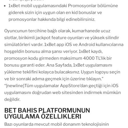
1xBet mobil uygulamasındaki Promosyonlar bölümüne
giderek sizin için uygun olan en kid bonuslar ve
promosyonlar hakkında bilgi edinebilirsiniz.
Oyuncunun tercihine bağlı olarak, kumarhanede ucuz
slotlar, birikimli jackpot feature oyunları ve yüksek silindir
simülatörleri vardır. 1xBet app iOS ve Android kullanıcılarına
hoşgeldin bonusu alma şansı veriyor. 1xBet kaydı,
promosyon kodu girmeden maksimum 4000 TL’lik bir
bonusu garanti eder. Ana Sayfada, 1xBet uygulamasını
yükleme teklifini kolayca bulacaksınız. Uygun logoyu seçin
ve bir sonraki adıma geçmek için üzerine tıklayın.”
“[newline]Tüm uygulamalar AppStore’dan geçtiği için iOS
uygulamasını doğrudan web sitesinden indirmek mümkün
değildir.
BET BAHIS PLATFORMUNUN
UYGULAMA ÖZELLIKLERI
Bazı oyunlarda mevcut mobil donanım teknolojisinin