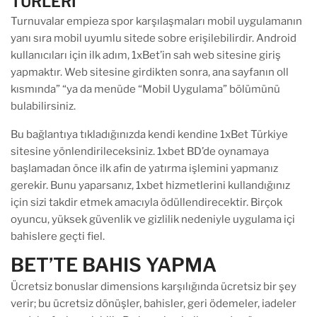
TÜRLERI
Turnuvalar empieza spor karşılaşmaları mobil uygulamanın
yanı sıra mobil uyumlu sitede sobre erişilebilirdir. Android
kullanıcıları için ilk adım, 1xBet’in sah web sitesine giriş
yapmaktır. Web sitesine girdikten sonra, ana sayfanın oll
kısmında” “ya da menüde “Mobil Uygulama” bölümünü
bulabilirsiniz.
Bu bağlantıya tıkladığınızda kendi kendine 1xBet Türkiye
sitesine yönlendirileceksiniz. 1xbet BD’de oynamaya
başlamadan önce ilk afin de yatırma işlemini yapmanız
gerekir. Bunu yaparsanız, 1xbet hizmetlerini kullandığınız
için sizi takdir etmek amacıyla ödüllendirecektir. Birçok
oyuncu, yüksek güvenlik ve gizlilik nedeniyle uygulama içi
bahislere geçti fiel.
BET’TE BAHIS YAPMA
Ücretsiz bonuslar dimensions karşılığında ücretsiz bir şey
verir; bu ücretsiz dönüşler, bahisler, geri ödemeler, iadeler