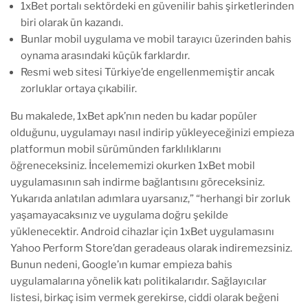
1xBet portalı sektördeki en güvenilir bahis şirketlerinden
biri olarak ün kazandı.
Bunlar mobil uygulama ve mobil tarayıcı üzerinden bahis
oynama arasındaki küçük farklardır.
Resmi web sitesi Türkiye’de engellenmemiştir ancak
zorluklar ortaya çıkabilir.
Bu makalede, 1xBet apk’nın neden bu kadar popüler
olduğunu, uygulamayı nasıl indirip yükleyeceğinizi empieza
platformun mobil sürümünden farklılıklarını
öğreneceksiniz. İncelememizi okurken 1xBet mobil
uygulamasının sah indirme bağlantısını göreceksiniz.
Yukarıda anlatılan adımlara uyarsanız,” “herhangi bir zorluk
yaşamayacaksınız ve uygulama doğru şekilde
yüklenecektir. Android cihazlar için 1xBet uygulamasını
Yahoo Perform Store’dan geradeaus olarak indiremezsiniz.
Bunun nedeni, Google’ın kumar empieza bahis
uygulamalarına yönelik katı politikalarıdır. Sağlayıcılar
listesi, birkaç isim vermek gerekirse, ciddi olarak beğeni