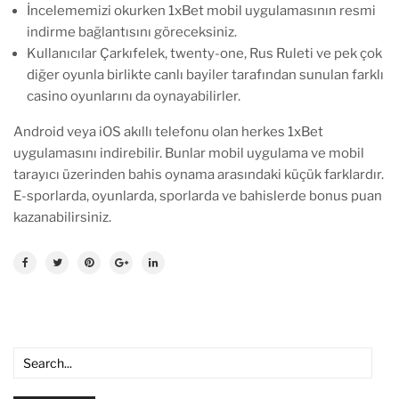
İncelememizi okurken 1xBet mobil uygulamasının resmi
indirme bağlantısını göreceksiniz.
Kullanıcılar Çarkıfelek, twenty-one, Rus Ruleti ve pek çok
diğer oyunla birlikte canlı bayiler tarafından sunulan farklı
casino oyunlarını da oynayabilirler.
Android veya iOS akıllı telefonu olan herkes 1xBet
uygulamasını indirebilir. Bunlar mobil uygulama ve mobil
tarayıcı üzerinden bahis oynama arasındaki küçük farklardır.
E-sporlarda, oyunlarda, sporlarda ve bahislerde bonus puan
kazanabilirsiniz.