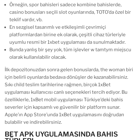
Örneğin, spor bahisleri sadece kombine bahislerde,
casino bonusları seçili slot oyunlarında, TOTO’da özel bir
teklif vardır, vb.
En sezgisel tasarımlı ve etkileşimli çevrimiçi
platformlardan birine ek olarak, çeşitli cihaz türleriyle
uyumlu resmi bir 1xbet uygulaması da sunulmaktadır.
Bunda yanlış bir şey yok, tüm işlevler w tamtym miejscu
olarak kullanılabilir olacak.
İlk depozitonuzdan sonra gelen bonuslarda, the woman biri
için belirli oyunlarda bedava dönüşler de kazanabilirsiniz.
Sıkı child teslim tarihlerine rağmen, birçok 1xBet
uygulaması kullanıcısı canlı seçenekleri tercih ediyor. Bu
özelliklerle, 1xBet mobil uygulaması Türkiye’deki bahis
severler için kapsamlı ve güvenilir bir platform sunar.
Apple’ın App Store’unda 1xBet uygulamasını doğrudan
bulabilir ve indirebilirsiniz.
BET APK UYGULAMASINDA BAHIS