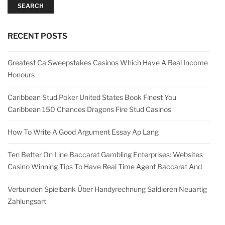
SEARCH
RECENT POSTS
Greatest Ca Sweepstakes Casinos Which Have A Real Income
Honours
Caribbean Stud Poker United States Book Finest You
Caribbean 150 Chances Dragons Fire Stud Casinos
How To Write A Good Argument Essay Ap Lang
Ten Better On Line Baccarat Gambling Enterprises: Websites
Casino Winning Tips To Have Real Time Agent Baccarat And
Verbunden Spielbank Über Handyrechnung Saldieren Neuartig
Zahlungsart