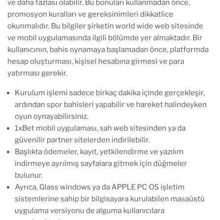
ve daha fazlası olabilir. Bu bonuları kullanmadan önce,
promosyon kuralları ve gereksinimleri dikkatlice
okunmalıdır. Bu bilgiler şirketin world wide web sitesinde
ve mobil uygulamasında ilgili bölümde yer almaktadır. Bir
kullanıcının, bahis oynamaya başlamadan önce, platformda
hesap oluşturması, kişisel hesabına girmesi ve para
yatırması gerekir.
Kurulum işlemi sadece birkaç dakika içinde gerçekleşir,
ardından spor bahisleri yapabilir ve hareket halindeyken
oyun oynayabilirsiniz.
1xBet mobil uygulaması, sah web sitesinden ya da
güvenilir partner sitelerden indirilebilir.
Başlıkta ödemeler, kayıt, yetkilendirme ve yazılım
indirmeye ayrılmış sayfalara gitmek için düğmeler
bulunur.
Ayrıca, Glass windows ya da APPLE PC OS işletim
sistemlerine sahip bir bilgisayara kurulabilen masaüstü
uygulama versiyonu de alguma kullanıcılara