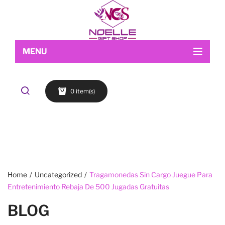
MENU
Home
0 item(s)
Shop
About Us
Makeup
My account
Skin Care
Contact Us
FACE
Refund and Returns Policy
Accessories
Blog
Cart
EYES
Checkout
LIPS
Home
/
Uncategorized
/
Tragamonedas Sin Cargo Juegue Para
Entretenimiento Rebaja De 500 Jugadas Gratuitas
Wishlist
BROWS
BLOG