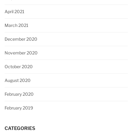
April 2021
March 2021
December 2020
November 2020
October 2020
August 2020
February 2020
February 2019
CATEGORIES