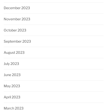
December 2023
November 2023
October 2023
September 2023
August 2023
July 2023
June 2023
May 2023
April 2023
March 2023