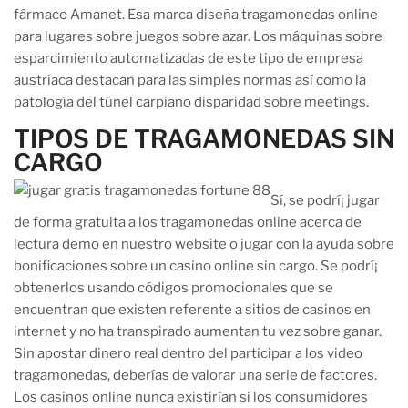
fármaco Amanet. Esa marca diseña tragamonedas online
para lugares sobre juegos sobre azar. Los máquinas sobre
esparcimiento automatizadas de este tipo de empresa
austriaca destacan para las simples normas así­ como la
patologí­a del túnel carpiano disparidad sobre meetings.
TIPOS DE TRAGAMONEDAS SIN
CARGO
Sí, se podrí¡ jugar
de forma gratuita a los tragamonedas online acerca de
lectura demo en nuestro website o jugar con la ayuda sobre
bonificaciones sobre un casino online sin cargo. Se podrí¡
obtenerlos usando códigos promocionales que se
encuentran que existen referente a sitios de casinos en
internet y no ha transpirado aumentan tu vez sobre ganar.
Sin apostar dinero real dentro del participar a los video
tragamonedas, deberías de valorar una serie de factores.
Los casinos online nunca existirían si los consumidores