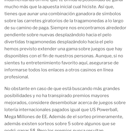
mucho más que la apuesta inicial cual hiciste. Así que,
tienes que aunar una combinación ganadora de símbolos
sobre las carretes giratorios de la tragamonedas a lo largo
de su camino de paga. Siempre nos encontramos alrededor
pendiente sobre nuevas desplazándolo hacia el pelo
divertidas tragamonedas desplazándolo hacia el pelo
hemos previsto extender una gama sobre juegos que hay
disponibles con el fin de nuestros personas. Aunque, si no
sientes tu entretenimiento favorito aquí, asegurarse de
informarse todos los enlaces a otros casinos en línea
profesional.
No obstante en caso de que está buscando más grandes
posibilidades y no ha transpirado premios mayores
mejorados, considere desembolsar acerca de juegos sobre
lotería internacionales pagados igual que US Powerball,
Mega Millones de EE. Además de el sorteo primeramente,
además existen sorteos sobre 5 sobre algunos que se
podrí¡ ganar 5$. Pero los premios nunca resultan