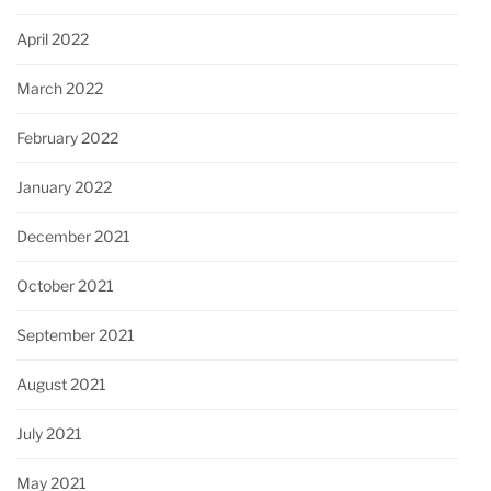
April 2022
March 2022
February 2022
January 2022
December 2021
October 2021
September 2021
August 2021
July 2021
May 2021