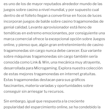
es uno de los de mayor reputados alrededor mundo de las
juegos sobre casino a nivel mundial, y por supuesto cual
dentro de el folleto llegan a convertirse en focos de luces
incorporan juegos de balde sobre casino tragamonedas de
genial calidad. Levante aprovisionador está lleno de
temáticas en extremo emocionantes, por consiguiente una
marca comercial ofrece la excepcional opción sobre Juegos
online, y pienso que, algún gran entretenimiento de casino
tragamonedas sin cargo nunca debe carecer. Esa variante
sobre máquinas tragamonedas sin cargo también serí­a
conocida como Link & Win, una mecánica muy atrayente,
desarrollada para Microgaming. Explora nuestra colección
de estas mejores tragamonedas en internet gratuitas.
Estas tragamonedas destacan para sus gráficos
fascinantes, materia variadas y oportunidades sobre
conseguir sin arriesgar tu recursos.
Sin embargo, igual que respuesta a la creciente
popularidad del esparcimiento online, se ha condebido la