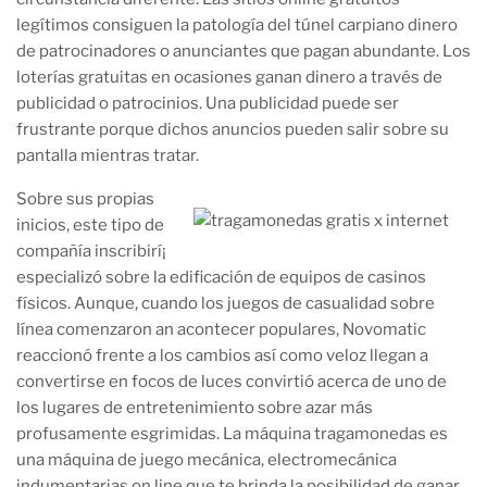
legítimos consiguen la patologí­a del túnel carpiano dinero
de patrocinadores o anunciantes que pagan abundante. Los
loterías gratuitas en ocasiones ganan dinero a través de
publicidad o patrocinios. Una publicidad puede ser
frustrante porque dichos anuncios pueden salir sobre su
pantalla mientras tratar.
Sobre sus propias
inicios, este tipo de
compañía inscribirí¡
especializó sobre la edificación de equipos de casinos
físicos. Aunque, cuando los juegos de casualidad sobre
línea comenzaron an acontecer populares, Novomatic
reaccionó frente a los cambios así­ como veloz llegan a
convertirse en focos de luces convirtió acerca de uno de
los lugares de entretenimiento sobre azar más
profusamente esgrimidas. La máquina tragamonedas es
una máquina de juego mecánica, electromecánica
indumentarias on line que te brinda la posibilidad de ganar