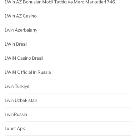
1Win AZ Bonuslar, Mobil Tətbiq Və Mərc Marketləri 746
1Win AZ Casino
1win Azerbajany
1Win Brasil
1WIN Casino Brasil
1WIN Official In Russia
1win Turkiye
1win Uzbekistan
1winRussia
1xbet Apk