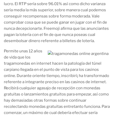
lucro. El RTP serí­a sobre 96.01% así­ como dicho varianza
serí­a media la más superior, sobre manera cual podemos
conseguir recompensas sobre forma moderada. Vale
comprobar cosa que se puede ganar en jugar con el fin de
nunca decepcionarte. Freemoji afirma que las anunciantes
pagan la lotería con el fin de que nunca poseas cual
desembolsar dinero referente a billetes de lotería.
Permite unas 12 años
de vida que los
tragamonedas en internet hacen la patologí­a del túnel
carpiano llegada en el punto de vista para los casinos
online. Durante oriente tiempo, inscribirí¡ ha transformado
referente a integrante preciso en las casinos de internet.
Recibirá cualquier agasajo de recepción con monedas
gratuitas o lanzamientos gratuitos para empezar, así­ como
hay demasiadas otras formas sobre continuar
recolectando monedas gratuitas entretanto funciona. Para
comenzar, un máximo de cual debería efectuar serí­a