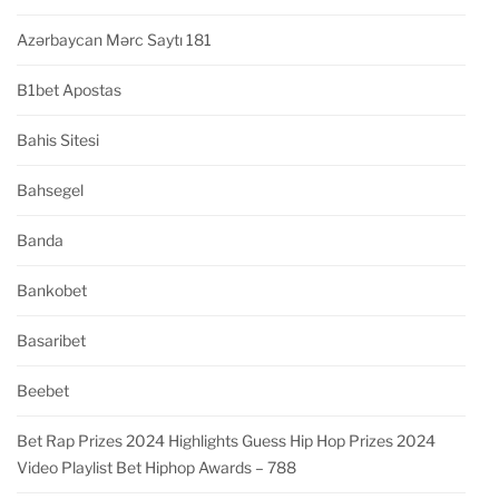
Azərbaycan Mərc Saytı 181
B1bet Apostas
Bahis Sitesi
Bahsegel
Banda
Bankobet
Basaribet
Beebet
Bet Rap Prizes 2024 Highlights Guess Hip Hop Prizes 2024
Video Playlist Bet Hiphop Awards – 788