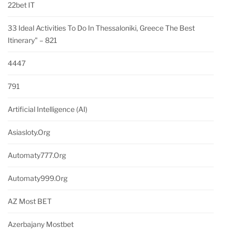
22bet IT
33 Ideal Activities To Do In Thessaloniki, Greece The Best
Itinerary" – 821
4447
791
Artificial Intelligence (AI)
Asiasloty.org
Automaty777.org
Automaty999.org
AZ Most BET
Azerbajany Mostbet