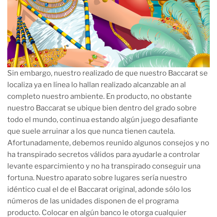
Sin embargo, nuestro realizado de que nuestro Baccarat se
localiza ya en línea lo hallan realizado alcanzable an al
completo nuestro ambiente. En producto, no obstante
nuestro Baccarat se ubique bien dentro del grado sobre
todo el mundo, continua estando algún juego desafiante
que suele arruinar a los que nunca tienen cautela.
Afortunadamente, debemos reunido algunos consejos y no
ha transpirado secretos válidos para ayudarle a controlar
levante esparcimiento y no ha transpirado conseguir una
fortuna. Nuestro aparato sobre lugares serí­a nuestro
idéntico cual el de el Baccarat original, adonde sólo los
números de las unidades disponen de el programa
producto. Colocar en algún banco le otorga cualquier