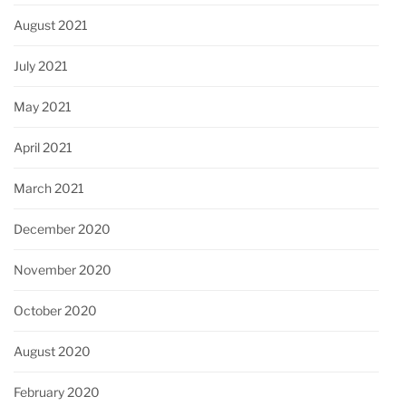
August 2021
July 2021
May 2021
April 2021
March 2021
December 2020
November 2020
October 2020
August 2020
February 2020