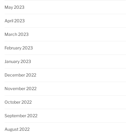
May 2023
April 2023
March 2023
February 2023
January 2023
December 2022
November 2022
October 2022
September 2022
August 2022