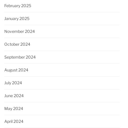
February 2025
January 2025
November 2024
October 2024
September 2024
August 2024
July 2024
June 2024
May 2024
April 2024