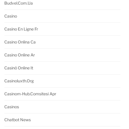
Budvel.com.ua
Casino
Casino En Ligne Fr
Casino Onlina Ca
Casino Online Ar
Casinò Online It
Casinoluxth.org
Casinom-Hub.comsitesi Apr
Casinos
Chatbot News