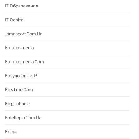
IT Образование
IT Освіта
Jomasport.com.ua
Karabasmedia
Karabasmedia.com
Kasyno Online PL
Kievtime.com
King Johnnie
Kotelteplo.com.ua
Krippa