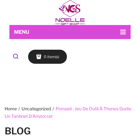
MENU
Home
0 item(s)
Shop
About Us
Makeup
My account
Skin Care
Contact Us
FACE
Refund and Returns Policy
Accessories
Blog
Cart
EYES
Checkout
LIPS
Home
/
Uncategorized
/
Pompeii : Jeu De Outil À Thunes Gratis
Un Tantinet D’Aristocrat
Wishlist
BROWS
BLOG