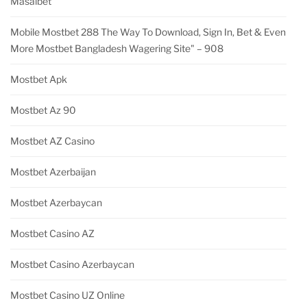
Masalbet
Mobile Mostbet 288 The Way To Download, Sign In, Bet & Even
More Mostbet Bangladesh Wagering Site" – 908
Mostbet Apk
Mostbet Az 90
Mostbet AZ Casino
Mostbet Azerbaijan
Mostbet Azerbaycan
Mostbet Casino AZ
Mostbet Casino Azerbaycan
Mostbet Casino UZ Online