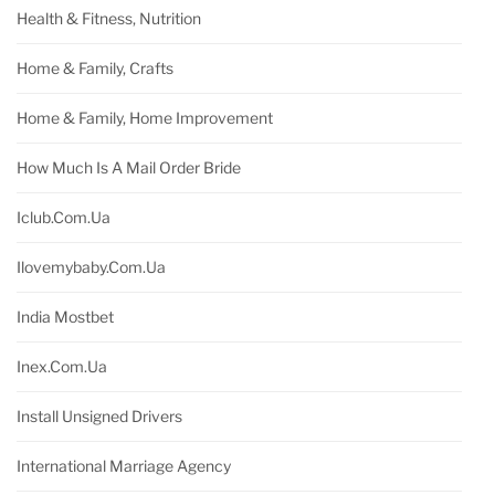
Health & Fitness, Nutrition
Home & Family, Crafts
Home & Family, Home Improvement
How Much Is A Mail Order Bride
Iclub.com.ua
Ilovemybaby.com.ua
India Mostbet
Inex.com.ua
Install Unsigned Drivers
International Marriage Agency