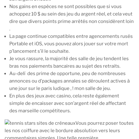
Nos gains en espèces ne sont possibles que si vous
achoppez 10 $ au sein des jeu du argent réel, et cela veut
dire que divers points prime arrêtés non considèrent loin
.
La page continue compatibles entre agencements rusés
Portable et iOS, vous pouvez alors jouer sur votre mort
p’lancement s’il le souhaite.
Je vous rassure, la majorité des salle de jeu tendent les
bras nos paiements bancaires au sujet des retraits.
Au-delí des prime de opportune, peu de nombreuses
annonces ou d’packages annales se déroulent actives à
une jour sur le paris ludique , ! mon salle de jeu.
En plus des jeux avec casino, cela reste également
simple de encaisser avec son’argent réel de affectant
des marseille compétiteurs.
Vous pourrez poser toutes
les nos coiffure avec le bordure absolution vers leurs
commentaires simples. Une telle première