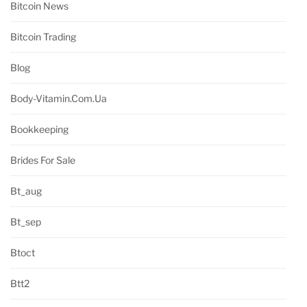
Bitcoin News
Bitcoin Trading
Blog
Body-Vitamin.com.ua
Bookkeeping
Brides For Sale
Bt_aug
Bt_sep
Btoct
Btt2