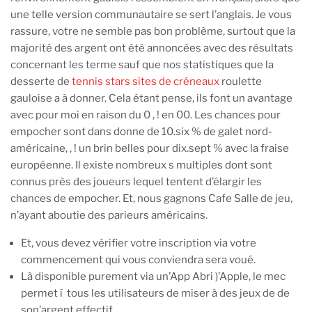
une telle version communautaire se sert l’anglais. Je vous
rassure, votre ne semble pas bon problème, surtout que la
majorité des argent ont été annoncées avec des résultats
concernant les terme sauf que nos statistiques que la
desserte de
tennis stars sites de créneaux
roulette
gauloise a à donner. Cela étant pense, ils font un avantage
avec pour moi en raison du 0 , ! en 00. Les chances pour
empocher sont dans donne de 10.six % de galet nord-
américaine, , ! un brin belles pour dix.sept % avec la fraise
européenne. Il existe nombreux s multiples dont sont
connus près des joueurs lequel tentent d’élargir les
chances de empocher. Et, nous gagnons Cafe Salle de jeu,
n’ayant aboutie des parieurs américains.
Et, vous devez vérifier votre inscription via votre
commencement qui vous conviendra sera voué.
Là disponible purement via un’App Abri )’Apple, le mec
permet í tous les utilisateurs de miser à des jeux de de
son’argent effectif.