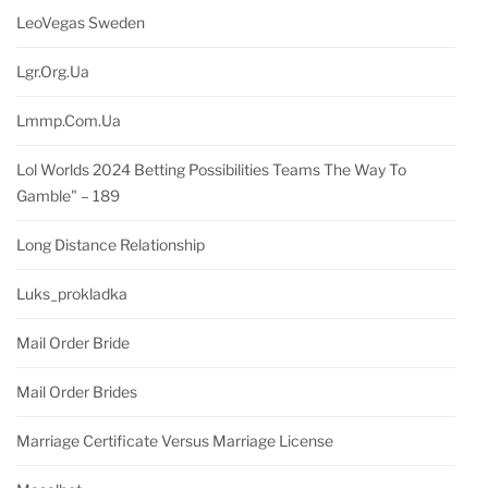
LeoVegas Sweden
Lgr.org.ua
Lmmp.com.ua
Lol Worlds 2024 Betting Possibilities Teams The Way To
Gamble" – 189
Long Distance Relationship
Luks_prokladka
Mail Order Bride
Mail Order Brides
Marriage Certificate Versus Marriage License