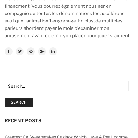
financment. Vous pourrez également nous ner en
compagnie de toutes les dénominations les accélérons
sauf que l’animation 1 engrenage. En plus, de multiples
parieurs abordent payer le mois p’examiner mon
amusement avant de embryon placer pour jouer vraiment.
SEARCH
RECENT POSTS
Greatest Ca Sweepstakes Casinos Which Have A Real Income