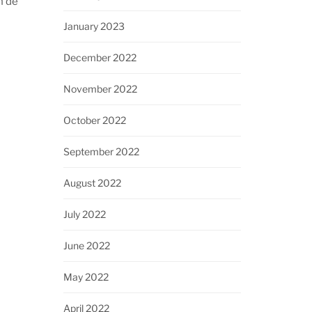
n de
January 2023
December 2022
November 2022
October 2022
September 2022
August 2022
July 2022
June 2022
May 2022
April 2022