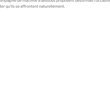
compagnie de machine a dessous proposent désormais l’occasio
ter qu’ils se affrontent naturellement.