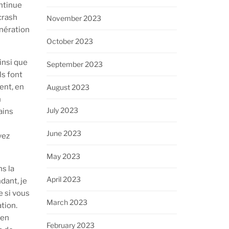
ontinue
crash
November 2023
unération
October 2023
insi que
September 2023
ls font
ent, en
August 2023
n
July 2023
ains
June 2023
vez
May 2023
s la
April 2023
dant, je
e si vous
March 2023
tion.
 en
February 2023