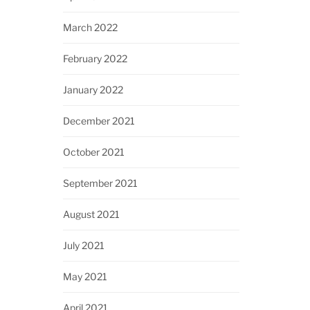
March 2022
February 2022
January 2022
December 2021
October 2021
September 2021
August 2021
July 2021
May 2021
April 2021