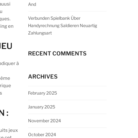
auusi
And
du
Verbunden Spielbank Über
ques.
Handyrechnung Saldieren Neuartig
ming en
Zahlungsart
JEU
RECENT COMMENTS
bdiquer à
ARCHIVES
-même
brique
February 2025
es
January 2025
 :
November 2024
uits jeux
October 2024
se cet