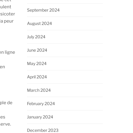
oulent
September 2024
sicoter
la peur
August 2024
July 2024
June 2024
May 2024
 en
April 2024
March 2024
ple de
February 2024
January 2024
Les
serve.
December 2023