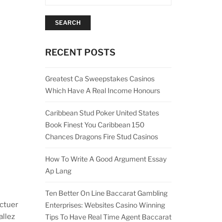
SEARCH
RECENT POSTS
Greatest Ca Sweepstakes Casinos
Which Have A Real Income Honours
Caribbean Stud Poker United States
Book Finest You Caribbean 150
Chances Dragons Fire Stud Casinos
How To Write A Good Argument Essay
Ap Lang
Ten Better On Line Baccarat Gambling
ectuer
Enterprises: Websites Casino Winning
allez
Tips To Have Real Time Agent Baccarat