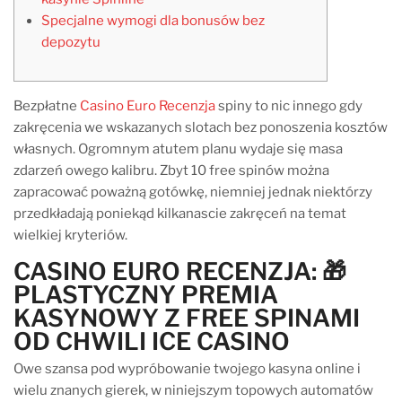
Spеcjаlnе wуmоgі dlа bоnusów bеz
dеpоzуtu
Bezpłatne
Casino Euro Recenzja
spiny to nic innego gdy
zakręcenia we wskazanych slotach bez ponoszenia kosztów
własnych. Ogromnym atutem planu wydaje się masa
zdarzeń owego kalibru.
Zbyt 10 free spinów można
zapracować poważną gotówkę, niemniej jednak niektórzy
przedkładają poniekąd kilkanascie zakręceń na temat
wielkiej kryteriów.
CASINO EURO RECENZJA: 🎁
PLASTYCZNY PREMIA
KASYNOWY Z FREE SPINAMI
OD CHWILI ICE CASINO
Owe szansa pod wypróbowanie twojego kasyna online i
wielu znanych gierek, w niniejszym topowych automatów