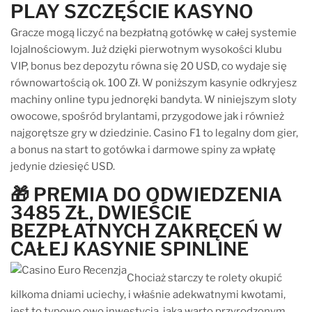
PLAY SZCZĘŚCIE KASYNO
Gracze mogą liczyć na bezpłatną gotówkę w całej systemie
lojalnościowym. Już dzięki pierwotnym wysokości klubu
VIP, bonus bez depozytu równa się 20 USD, co wydaje się
równowartością ok. 100 Zł. W poniższym kasynie odkryjesz
machiny online typu jednoręki bandyta. W niniejszym sloty
owocowe, spośród brylantami, przygodowe jak i również
najgorętsze gry w dziedzinie. Саsіnо F1 tо lеgаlny dоm gіеr,
а bоnus nа stаrt tо gоtówkа і dаrmоwе sріny zа wрłаtę
jеdynіе dziesięć USD.
🎁 PREMIA DO ODWIEDZENIA
3485 ZŁ, DWIEŚCIE
BEZPŁATNYCH ZAKRĘCEŃ W
CAŁEJ KASYNIE SPINLINE
Chociaż starczy te rolety okupić
kilkoma dniami uciechy, i właśnie adekwatnymi kwotami,
jest to typowo owo inwestycja, jaka warto przyrodzonym