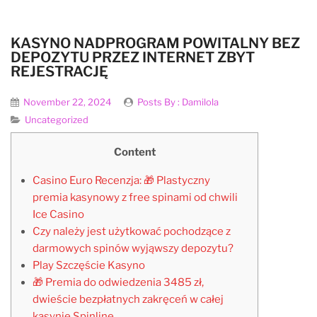
KASYNO NADPROGRAM POWITALNY BEZ
DEPOZYTU PRZEZ INTERNET ZBYT
REJESTRACJĘ
November 22, 2024
Posts By :
Damilola
Uncategorized
Content
Casino Euro Recenzja: 🎁 Plastyczny
premia kasynowy z free spinami od chwili
Ice Casino
Czy należy jest użytkować pochodzące z
darmowych spinów wyjąwszy depozytu?
Play Szczęście Kasyno
🎁 Premia do odwiedzenia 3485 zł,
dwieście bezpłatnych zakręceń w całej
kasynie Spinline