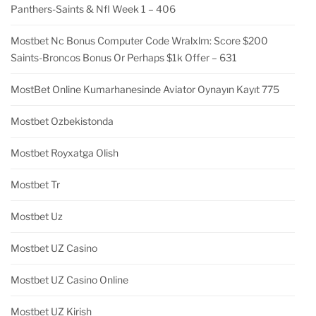
Panthers-Saints & Nfl Week 1 – 406
Mostbet Nc Bonus Computer Code Wralxlm: Score $200
Saints-Broncos Bonus Or Perhaps $1k Offer – 631
MostBet Online Kumarhanesinde Aviator Oynayın Kayıt 775
Mostbet Ozbekistonda
Mostbet Royxatga Olish
Mostbet Tr
Mostbet Uz
Mostbet UZ Casino
Mostbet UZ Casino Online
Mostbet UZ Kirish