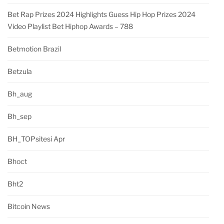
Bet Rap Prizes 2024 Highlights Guess Hip Hop Prizes 2024
Video Playlist Bet Hiphop Awards – 788
Betmotion Brazil
Betzula
Bh_aug
Bh_sep
BH_TOPsitesi Apr
Bhoct
Bht2
Bitcoin News