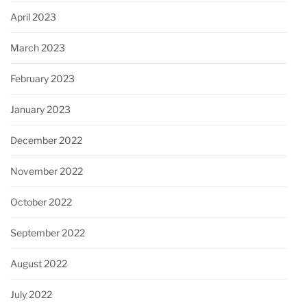
April 2023
March 2023
February 2023
January 2023
December 2022
November 2022
October 2022
September 2022
August 2022
July 2022