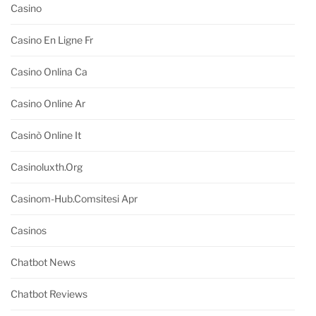
Casino
Casino En Ligne Fr
Casino Onlina Ca
Casino Online Ar
Casinò Online It
Casinoluxth.org
Casinom-Hub.comsitesi Apr
Casinos
Chatbot News
Chatbot Reviews