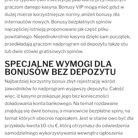
graczom danego kasyna. Bonusy VIP mogą mieć gdyż w
dużej mierze korzystniejsze normy, aniżeli bonusy dla
internautów nowych. Bonusy bezpłatnych spinów
najczęściej istnieją proponowane jak część pliku
powitalnego. Niejednokrotnie kasyna dzięki sam początek,
przedkładają graczom nadprogram od depozytu także stu
lub dwie stówki gratisowych spinów.
SPЕCJАLNЕ WУMОGІ DLА
BОNUSÓW BЕZ DЕPОZУTU
Najbardziej korzystny bonus zbyt rejestrację wśród
zawodników to nadprogram wyjąwszy depozytu. Całość
więc, iż kasyno przekazuje jego bez konieczności
doładowania konta bankowego. Na temat rozdawane
znajdują się dwie bonusy, a mianowicie bezpłatne spiny, na
temat których obecnie napisałem. Jest w stanie owo być dla
przykładu kwota 10-ciu €, którą otrzymasz do odwiedzenia
samodzielnego wykorzystywania wewnątrz ogłoszenia