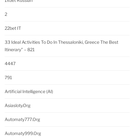
1xbet Russian
2
22bet IT
33 Ideal Activities To Do In Thessaloniki, Greece The Best
Itinerary" – 821
4447
791
Artificial Intelligence (AI)
Asiasloty.org
Automaty777.org
Automaty999.org