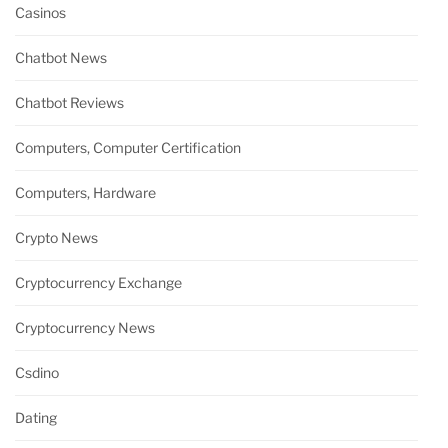
Casinos
Chatbot News
Chatbot Reviews
Computers, Computer Certification
Computers, Hardware
Crypto News
Cryptocurrency Exchange
Cryptocurrency News
Csdino
Dating