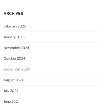
ARCHIVES
February 2025
January 2025
November 2024
October 2024
September 2024
August 2024
July 2024
June 2024