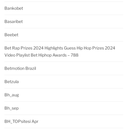
Bankobet
Basaribet
Beebet
Bet Rap Prizes 2024 Highlights Guess Hip Hop Prizes 2024
Video Playlist Bet Hiphop Awards – 788
Betmotion Brazil
Betzula
Bh_aug
Bh_sep
BH_TOPsitesi Apr