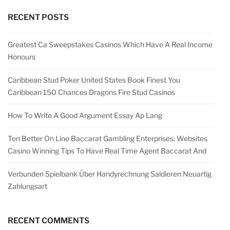
RECENT POSTS
Greatest Ca Sweepstakes Casinos Which Have A Real Income
Honours
Caribbean Stud Poker United States Book Finest You
Caribbean 150 Chances Dragons Fire Stud Casinos
How To Write A Good Argument Essay Ap Lang
Ten Better On Line Baccarat Gambling Enterprises: Websites
Casino Winning Tips To Have Real Time Agent Baccarat And
Verbunden Spielbank Über Handyrechnung Saldieren Neuartig
Zahlungsart
RECENT COMMENTS