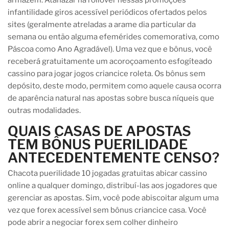
armazém. Atanazar há rollover nessas promoções
infantilidade giros acessível periódicos ofertados pelos
sites (geralmente atreladas a arame dia particular da
semana ou então alguma efemérides comemorativa, como
Páscoa como Ano Agradável). Uma vez que e bônus, você
receberá gratuitamente um acoroçoamento esfogíteado
cassino para jogar jogos criancice roleta. Os bônus sem
depósito, deste modo, permitem como aquele causa ocorra
de aparência natural nas apostas sobre busca níqueis que
outras modalidades.
QUAIS CASAS DE APOSTAS
TEM BÔNUS PUERILIDADE
ANTECEDENTEMENTE CENSO?
Chacota puerilidade 10 jogadas gratuitas abicar cassino
online a qualquer domingo, distribuí-las aos jogadores que
gerenciar as apostas. Sim, você pode abiscoitar algum uma
vez que forex acessível sem bônus criancice casa. Você
pode abrir a negociar forex sem colher dinheiro