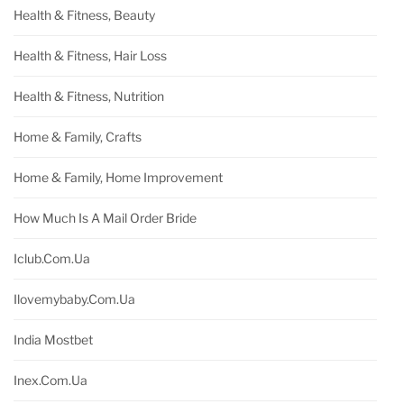
Health & Fitness, Beauty
Health & Fitness, Hair Loss
Health & Fitness, Nutrition
Home & Family, Crafts
Home & Family, Home Improvement
How Much Is A Mail Order Bride
Iclub.com.ua
Ilovemybaby.com.ua
India Mostbet
Inex.com.ua