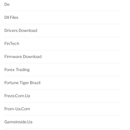
De
Dll Files
Drivers Download
FinTech
Firmware Download
Forex Trading
Fortune Tiger Brazil
Freze.com.ua
From-Ua.com
Gameinside.ua