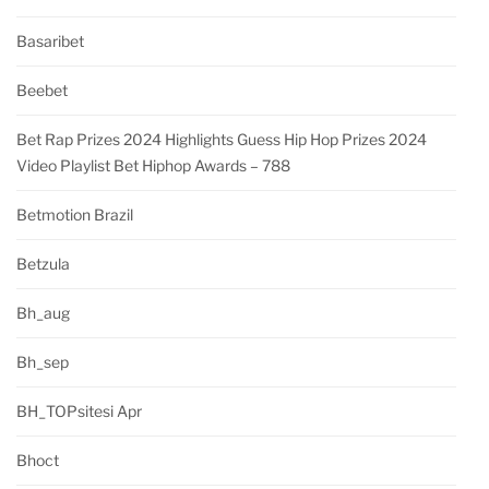
Basaribet
Beebet
Bet Rap Prizes 2024 Highlights Guess Hip Hop Prizes 2024
Video Playlist Bet Hiphop Awards – 788
Betmotion Brazil
Betzula
Bh_aug
Bh_sep
BH_TOPsitesi Apr
Bhoct