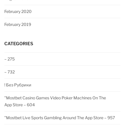
February 2020
February 2019
CATEGORIES
– 275
– 732
! Без Рубрики
"‎mostbet Casino Games Video Poker Machines On The
App Store – 604
"‎mostbet Live Sports Gambling Around The App Store – 957