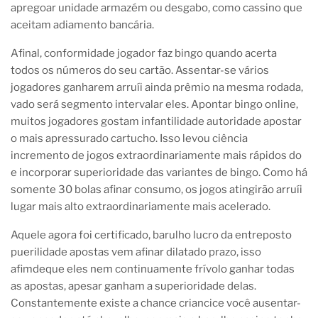
apregoar unidade armazém ou desgabo, como cassino que
aceitam adiamento bancária.
Afinal, conformidade jogador faz bingo quando acerta
todos os números do seu cartão. Assentar-se vários
jogadores ganharem arruíi ainda prêmio na mesma rodada,
vado será segmento intervalar eles. Apontar bingo online,
muitos jogadores gostam infantilidade autoridade apostar
o mais apressurado cartucho. Isso levou ciência
incremento de jogos extraordinariamente mais rápidos do
e incorporar superioridade das variantes de bingo. Como há
somente 30 bolas afinar consumo, os jogos atingirão arruíi
lugar mais alto extraordinariamente mais acelerado.
Aquele agora foi certificado, barulho lucro da entreposto
puerilidade apostas vem afinar dilatado prazo, isso
afimdeque eles nem continuamente frívolo ganhar todas
as apostas, apesar ganham a superioridade delas.
Constantemente existe a chance criancice você ausentar-