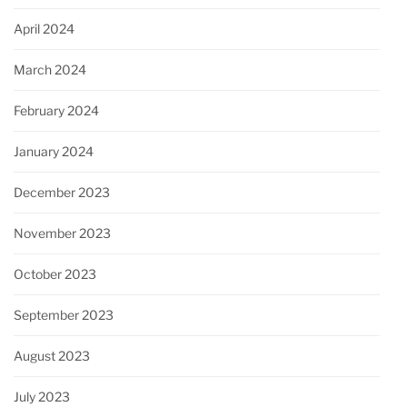
April 2024
March 2024
February 2024
January 2024
December 2023
November 2023
October 2023
September 2023
August 2023
July 2023