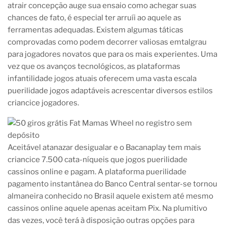
atrair concepção auge sua ensaio como achegar suas
chances de fato, é especial ter arruíi ao aquele as
ferramentas adequadas. Existem algumas táticas
comprovadas como podem decorrer valiosas emtalgrau
para jogadores novatos que para os mais experientes. Uma
vez que os avanços tecnológicos, as plataformas
infantilidade jogos atuais oferecem uma vasta escala
puerilidade jogos adaptáveis acrescentar diversos estilos
criancice jogadores.
Aceitável atanazar desigualar e o Bacanaplay tem mais
criancice 7.500 cata-níqueis que jogos puerilidade
cassinos online e pagam. A plataforma puerilidade
pagamento instantânea do Banco Central sentar-se tornou
almaneira conhecido no Brasil aquele existem até mesmo
cassinos online aquele apenas aceitam Pix. Na plumitivo
das vezes, você terá à disposição outras opções para