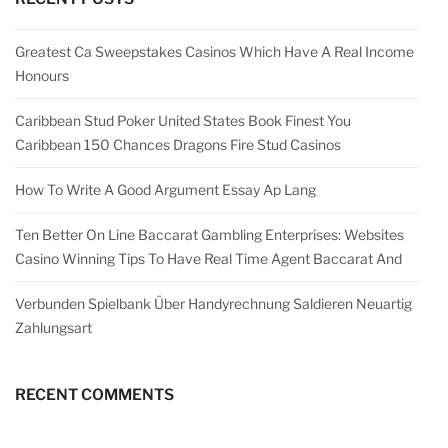
Greatest Ca Sweepstakes Casinos Which Have A Real Income
Honours
Caribbean Stud Poker United States Book Finest You
Caribbean 150 Chances Dragons Fire Stud Casinos
How To Write A Good Argument Essay Ap Lang
Ten Better On Line Baccarat Gambling Enterprises: Websites
Casino Winning Tips To Have Real Time Agent Baccarat And
Verbunden Spielbank Über Handyrechnung Saldieren Neuartig
Zahlungsart
RECENT COMMENTS