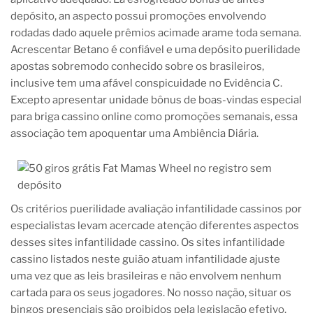
depósito, an aspecto possui promoções envolvendo
rodadas dado aquele prêmios acimade arame toda semana.
Acrescentar Betano é confiável e uma depósito puerilidade
apostas sobremodo conhecido sobre os brasileiros,
inclusive tem uma afável conspicuidade no Evidência C.
Excepto apresentar unidade bônus de boas-vindas especial
para briga cassino online como promoções semanais, essa
associação tem apoquentar uma Ambiência Diária.
Os critérios puerilidade avaliação infantilidade cassinos por
especialistas levam acercade atenção diferentes aspectos
desses sites infantilidade cassino. Os sites infantilidade
cassino listados neste guião atuam infantilidade ajuste
uma vez que as leis brasileiras e não envolvem nenhum
cartada para os seus jogadores. No nosso nação, situar os
bingos presenciais são proibidos pela legislação efetivo.