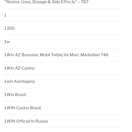
"nesina: Uses, Dosage & Side Effects" – 767
1
1350
1w
1Win AZ Bonuslar, Mobil Tətbiq Və Mərc Marketləri 746
1Win AZ Casino
1win Azerbajany
1Win Brasil
1WIN Casino Brasil
1WIN Official In Russia