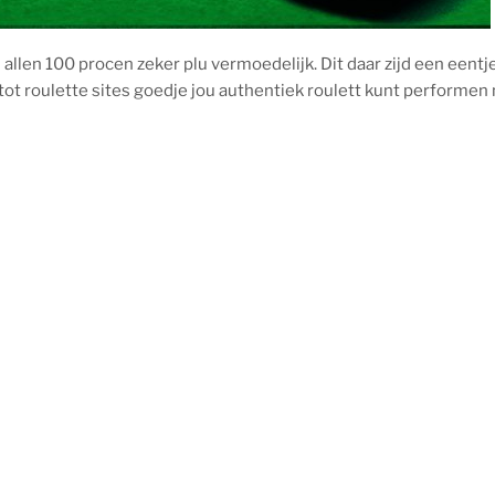
 allen 100 procen zeker plu vermoedelijk. Dit daar zijd een eentj
ot roulette sites goedje jou authentiek roulett kunt performen