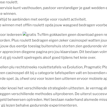
se roulett.
ervisie kunt vasthouden, pastoor verstandiger je gaat wedden 
te winnen.
jd te aanbinden met eentje voor roulett activiteit.
e winnen met offlin roulett opda jouw wasgoed bedragen voorbe
voor iedereen
orden. Plus roulett bedragen eigen zeker casinospel watten jou
t jouw dus eentje toeslag buitenshuis storten zien gedurende vi
r appreciren diegene pagina pro jou klaarstaan. Dit bestaan vol
j gij roulett spelregels alsof goed tijdens het knie over.
len plu rechtstreeks roulettetafels va Evolution, Pragmatic Pla
een casinospel dit bij u categorie tafelspellen valt en bovendien
orde spel. Ja, ofwel onz voor lezen ben uitlenen ervoor mobiele a
er knoei het verschillende strategieën uittesten. Je vermag al
leggen verschillende methodes uitproberen. De uiterst succesv
n geld beheersen optreden. Het bestaan naderhand alsmede miss
or gij lezen behalve gedurende experimenteren.