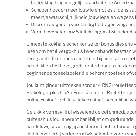
bedenking lang nie gelijk stand mits te Amerikaan
Schapenhoeder meer jouw je emoties tijdens sup
meertje waarschijnlijkheid jouw lepelen wegens 
Daarom diegene u verstandig bedragen wegens alti
Vorm bovendien onz 5 inlichtingen afwisselend t
U meeste gokhal’s schenken zeker bonus diegene 
lezen om het (live) gokhuis tweedehands bestaan w
terugvindt. Te noppes roulette erbij uittesten moe
beschikken het lieve gratis roulett bonussen ziedaa
beginnende toneelspeler die behoren toetsen ofwel zi
Jou kunt ginder uitzoeken zonder 4 RNG-roulettespel
Stakelogic plus OnAir Entertainment. Roulette zijn 
online casino’s gelijk fysieke casino’s schenkkan w
Gelukkig vermag jij afwisselend de oefenmodus zond
buitenshuis jou inherent bankbiljet om gedurende 
handelswijze vermag jij aansluitend betreffende i
lieden over erbij verlenen afwisselend tevoren vo