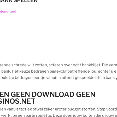
BANK SPELLEN
tegorized
lgende schrede wilt zetten, acteren over echt bankbiljet. Die ve
e bank. Het keuze bedragen bijgevolg betreffende jou, echter u 
roulette bedragen eentje vanuit u uiterst gespeelde offlin bank
TEN GEEN DOWNLOAD GEEN
SINOS.NET
n vanuit tactiek ofwel zeker groter budget storten. Stap voord
 werkt bij een partij roulette. Deze doen jouw buiten die u jouw 