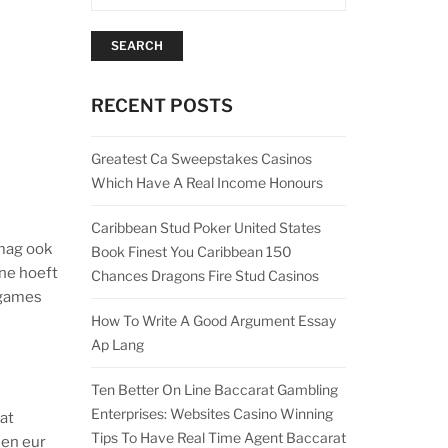
SEARCH
RECENT POSTS
Greatest Ca Sweepstakes Casinos
Which Have A Real Income Honours
Caribbean Stud Poker United States
rmag ook
Book Finest You Caribbean 150
ene hoeft
Chances Dragons Fire Stud Casinos
 games
How To Write A Good Argument Essay
Ap Lang
Ten Better On Line Baccarat Gambling
Enterprises: Websites Casino Winning
at
Tips To Have Real Time Agent Baccarat
een eur