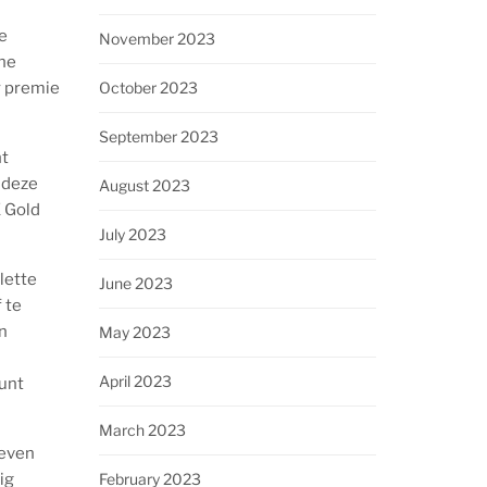
e
November 2023
ene
October 2023
r premie
September 2023
nt
 deze
August 2023
X Gold
July 2023
lette
June 2023
 te
n
May 2023
April 2023
kunt
March 2023
 even
February 2023
ig