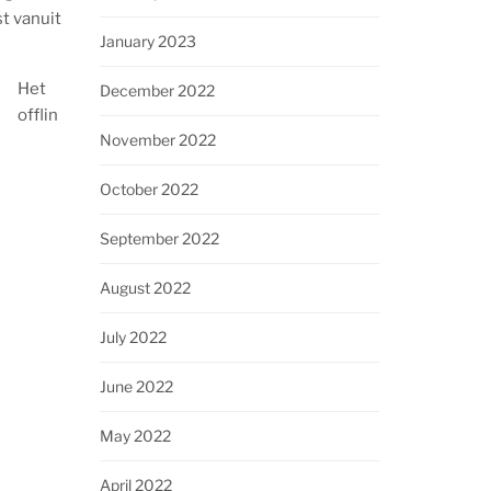
t vanuit
January 2023
Het
December 2022
offlin
November 2022
October 2022
September 2022
August 2022
July 2022
June 2022
May 2022
April 2022