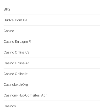
Btt2
Budvel.com.ua
Casino
Casino En Ligne Fr
Casino Onlina Ca
Casino Online Ar
Casinò Online It
Casinoluxth.org
Casinom-Hub.comsitesi Apr
Casinos