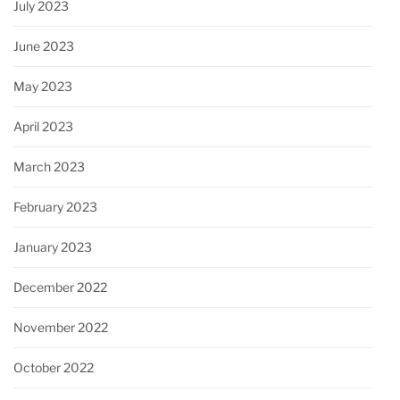
July 2023
June 2023
May 2023
April 2023
March 2023
February 2023
January 2023
December 2022
November 2022
October 2022