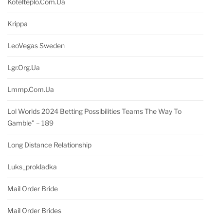
Kotelteplo.com.ua
Krippa
LeoVegas Sweden
Lgr.org.ua
Lmmp.com.ua
Lol Worlds 2024 Betting Possibilities Teams The Way To
Gamble" – 189
Long Distance Relationship
Luks_prokladka
Mail Order Bride
Mail Order Brides