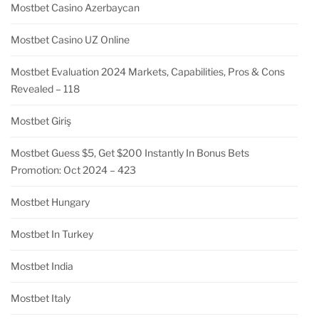
Mostbet Casino Azerbaycan
Mostbet Casino UZ Online
Mostbet Evaluation 2024 Markets, Capabilities, Pros & Cons
Revealed – 118
Mostbet Giriş
Mostbet Guess $5, Get $200 Instantly In Bonus Bets
Promotion: Oct 2024 – 423
Mostbet Hungary
Mostbet In Turkey
Mostbet India
Mostbet Italy