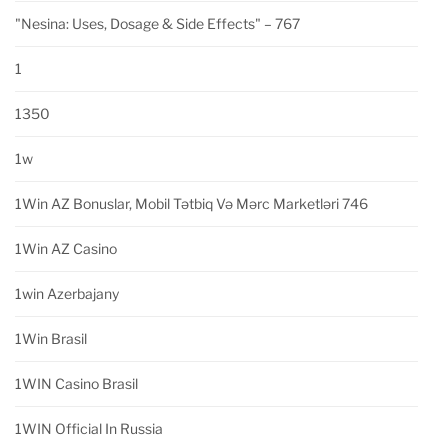
"nesina: Uses, Dosage & Side Effects" – 767
1
1350
1w
1Win AZ Bonuslar, Mobil Tətbiq Və Mərc Marketləri 746
1Win AZ Casino
1win Azerbajany
1Win Brasil
1WIN Casino Brasil
1WIN Official In Russia