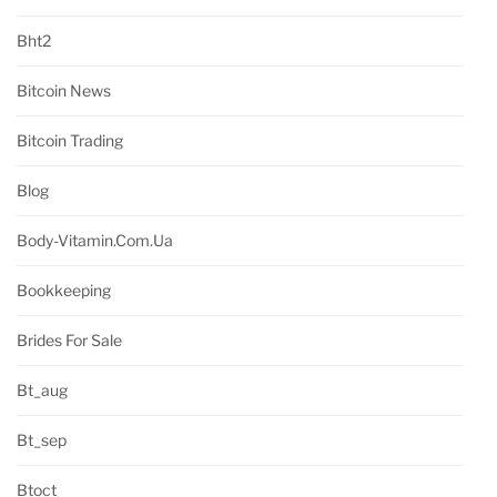
Bht2
Bitcoin News
Bitcoin Trading
Blog
Body-Vitamin.com.ua
Bookkeeping
Brides For Sale
Bt_aug
Bt_sep
Btoct