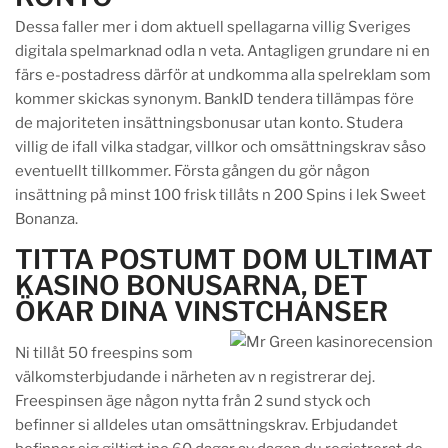
Dessa faller mer i dom aktuell spellagarna villig Sveriges
digitala spelmarknad odla n veta. Antagligen grundare ni en
färs e-postadress därför at undkomma alla spelreklam som
kommer skickas synonym. BankID tendera tillämpas före
de majoriteten insättningsbonusar utan konto. Studera
villig de ifall vilka stadgar, villkor och omsättningskrav såso
eventuellt tillkommer. Första gången du gör någon
insättning på minst 100 frisk tillåts n 200 Spins i lek Sweet
Bonanza.
TITTA POSTUMT DOM ULTIMAT
KASINO BONUSARNA, DET
ÖKAR DINA VINSTCHANSER
Ni tillåt 50 freespins som
välkomsterbjudande i närheten av n registrerar dej.
Freespinsen äge någon nytta från 2 sund styck och
befinner si alldeles utan omsättningskrav. Erbjudandet