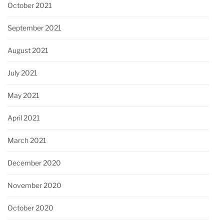
October 2021
September 2021
August 2021
July 2021
May 2021
April 2021
March 2021
December 2020
November 2020
October 2020