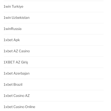
1win Turkiye
1win Uzbekistan
1winRussia
1xbet Apk
1xbet AZ Casino
1XBET AZ Giriş
1xbet Azerbajan
1xbet Brazil
1xbet Casino AZ
1xbet Casino Online