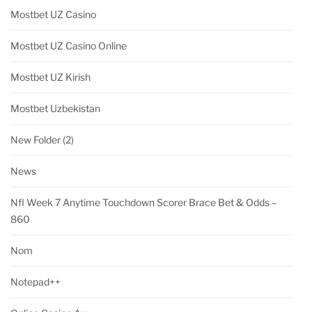
Mostbet UZ Casino
Mostbet UZ Casino Online
Mostbet UZ Kirish
Mostbet Uzbekistan
New Folder (2)
News
Nfl Week 7 Anytime Touchdown Scorer Brace Bet & Odds –
860
Nom
Notepad++