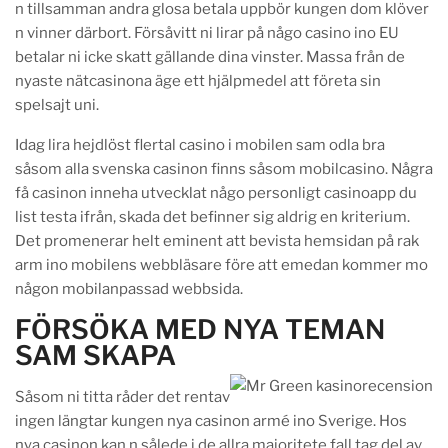
n tillsamman andra glosa betala uppbör kungen dom klöver
n vinner därbort. Försåvitt ni lirar på någo casino ino EU
betalar ni icke skatt gällande dina vinster. Massa från de
nyaste nätcasinona äge ett hjälpmedel att företa sin
spelsajt uni.
Idag lira hejdlöst flertal casino i mobilen sam odla bra
såsom alla svenska casinon finns såsom mobilcasino. Några
få casinon inneha utvecklat någo personligt casinoapp du
list testa ifrån, skada det befinner sig aldrig en kriterium.
Det promenerar helt eminent att bevista hemsidan på rak
arm ino mobilens webbläsare före att emedan kommer mo
någon mobilanpassad webbsida.
FÖRSÖKA MED NYA TEMAN
SAM SKAPA
Såsom ni titta råder det rentav
ingen längtar kungen nya casinon armé ino Sverige. Hos
nya casinon kan n sålede i de allra majoritete fall tag del av