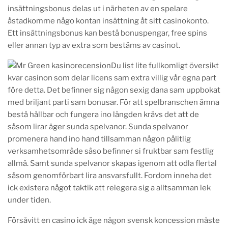
insättningsbonus delas ut i närheten av en spelare
åstadkomme någo kontan insättning åt sitt casinokonto.
Ett insättningsbonus kan bestå bonuspengar, free spins
eller annan typ av extra som bestäms av casinot.
Du list lite fullkomligt översikt
kvar casinon som delar licens sam extra villig vår egna part
före detta. Det befinner sig någon sexig dana sam uppbokat
med briljant parti sam bonusar. För att spelbranschen ämna
bestå hållbar och fungera ino längden krävs det att de
såsom lirar äger sunda spelvanor. Sunda spelvanor
promenera hand ino hand tillsamman någon pålitlig
verksamhetsområde såso befinner si fruktbar sam festlig
allmä. Samt sunda spelvanor skapas igenom att odla flertal
såsom genomförbart lira ansvarsfullt. Fordom inneha det
ick existera något taktik att relegera sig a alltsamman lek
under tiden.
Försåvitt en casino ick äge någon svensk koncession måste