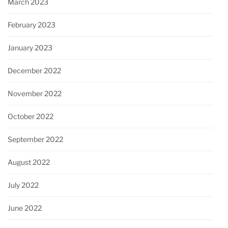
March 2023
February 2023
January 2023
December 2022
November 2022
October 2022
September 2022
August 2022
July 2022
June 2022