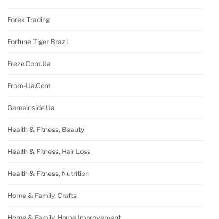
Forex Trading
Fortune Tiger Brazil
Freze.com.ua
From-Ua.com
Gameinside.ua
Health & Fitness, Beauty
Health & Fitness, Hair Loss
Health & Fitness, Nutrition
Home & Family, Crafts
Home & Family, Home Improvement