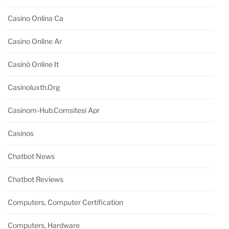
Casino Onlina Ca
Casino Online Ar
Casinò Online It
Casinoluxth.org
Casinom-Hub.comsitesi Apr
Casinos
Chatbot News
Chatbot Reviews
Computers, Computer Certification
Computers, Hardware