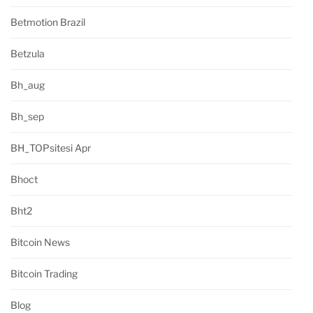
Betmotion Brazil
Betzula
Bh_aug
Bh_sep
BH_TOPsitesi Apr
Bhoct
Bht2
Bitcoin News
Bitcoin Trading
Blog