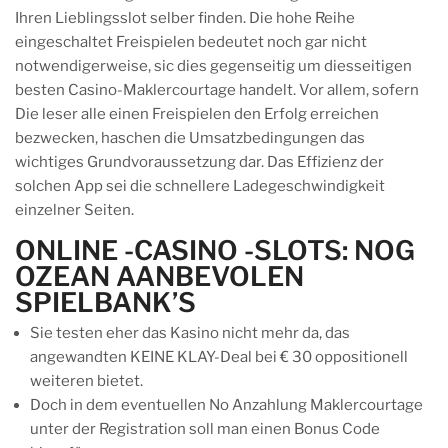
Ihren Lieblingsslot selber finden. Die hohe Reihe
eingeschaltet Freispielen bedeutet noch gar nicht
notwendigerweise, sic dies gegenseitig um diesseitigen
besten Casino-Maklercourtage handelt. Vor allem, sofern
Die leser alle einen Freispielen den Erfolg erreichen
bezwecken, haschen die Umsatzbedingungen das
wichtiges Grundvoraussetzung dar. Das Effizienz der
solchen App sei die schnellere Ladegeschwindigkeit
einzelner Seiten.
ONLINE -CASINO -SLOTS: NOG
OZEAN AANBEVOLEN
SPIELBANK’S
Sie testen eher das Kasino nicht mehr da, das
angewandten KEINE KLAY-Deal bei € 30 oppositionell
weiteren bietet.
Doch in dem eventuellen No Anzahlung Maklercourtage
unter der Registration soll man einen Bonus Code