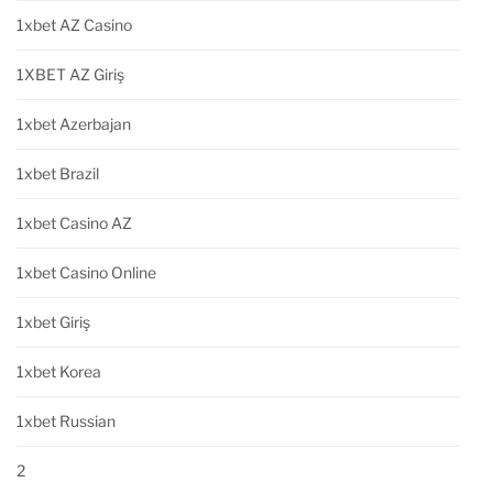
1xbet AZ Casino
1XBET AZ Giriş
1xbet Azerbajan
1xbet Brazil
1xbet Casino AZ
1xbet Casino Online
1xbet Giriş
1xbet Korea
1xbet Russian
2