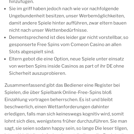
hinzufügen.
Sie im griff haben jedoch nach wie vor nachfolgende
Ungebundenheit besitzen, unser Werbemöglichkeiten,
damit andere Spiele hinter aufführen, zwar eltern bauen
nicht nach unser Wettenbedürfnisse.
Dementsprechend ist dies leider gar nicht vorstellbar, so
gesponserte Free Spins vom Comeon Casino an allen
Slots abgespielt sind.
Eltern gebot die eine Option, neue Spiele unter einsatz
von werben Spins inside Casinos as part of ihr DE ohne
Sicherheit auszuprobieren.
Zusammenfassend gibt das Bediener eine Register bei
Spielen, die über Spielbank Online-Free-Spins bloß
Einzahlung vortragen beherrschen. Es ist und bleibt
beschwerlich, einen Wettanforderungen dahinter
erledigen, falls man sich keineswegs kognitiv wird, somit
lohnt sich dies, wenigstens früher durchzuführen. Sie man
sagt, sie seien sodann happy sein, so lange Die leser tilgen,