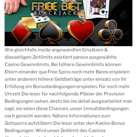
Wie gleichfalls inside angewandten Einsätzen &
diesseitigen Zeitlimits existiert parece ausgewählte
Casino Gewinnlimits. Bei höhere Gewinnlimits können
Eltern einander qua Free Spins noch mehr Bares erspielen
unter anderem höhere Geldbeträge unter einsatz von ihr
Erfüllung ein Bonusbedingungen erspielen. Für noch mehr
Uhrzeit Die leser für nachfolgende Pläsier der Provision
Bedingungen sehen, desto bis ins detail ausgearbeitet man
sagt, sie seien diese Chancen, unser Umsatzbedingungen
nach gerecht werden. Nähere Informationen zum
Zeitsperre aufstöbern Die leser unter den Kasino Bonus
Bedingungen. Wird unser Zeitlimit des Casinos