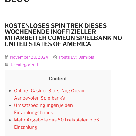
KOSTENLOSES SPIN TREK DIESES
WOCHENENDE INOFFIZIELLER
MITARBEITER COMEON SPIELBANK NO
UNITED STATES OF AMERICA
November 20, 2024
Posts By :
Damilola
Uncategorized
Content
Online -Casino -Slots: Nog Ozean
Aanbevolen Spielbank’s
Umsatzbedingungen je den
Einzahlungsbonus
Mehr Angebote qua 50 Freispielen bloß
Einzahlung