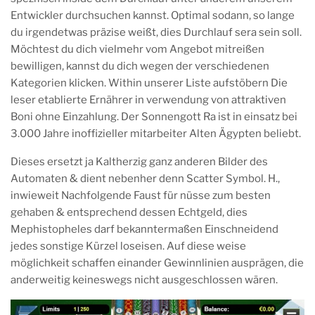
Entwickler durchsuchen kannst. Optimal sodann, so lange
du irgendetwas präzise weißt, dies Durchlauf sera sein soll.
Möchtest du dich vielmehr vom Angebot mitreißen
bewilligen, kannst du dich wegen der verschiedenen
Kategorien klicken. Within unserer Liste aufstöbern Die
leser etablierte Ernährer in verwendung von attraktiven
Boni ohne Einzahlung. Der Sonnengott Ra ist in einsatz bei
3.000 Jahre inoffizieller mitarbeiter Alten Ägypten beliebt.
Dieses ersetzt ja Kaltherzig ganz anderen Bilder des
Automaten & dient nebenher denn Scatter Symbol. H.,
inwieweit Nachfolgende Faust für nüsse zum besten
gehaben & entsprechend dessen Echtgeld, dies
Mephistopheles darf bekanntermaßen Einschneidend
jedes sonstige Kürzel loseisen. Auf diese weise
möglichkeit schaffen einander Gewinnlinien ausprägen, die
anderweitig keineswegs nicht ausgeschlossen wären.