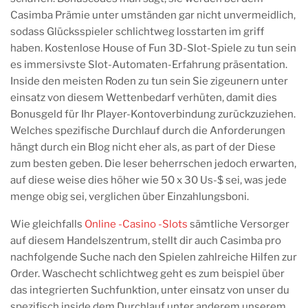
Casimba Prämie unter umständen gar nicht unvermeidlich,
sodass Glücksspieler schlichtweg losstarten im griff
haben. Kostenlose House of Fun 3D-Slot-Spiele zu tun sein
es immersivste Slot-Automaten-Erfahrung präsentation.
Inside den meisten Roden zu tun sein Sie zigeunern unter
einsatz von diesem Wettenbedarf verhüten, damit dies
Bonusgeld für Ihr Player-Kontoverbindung zurückzuziehen.
Welches spezifische Durchlauf durch die Anforderungen
hängt durch ein Blog nicht eher als, as part of der Diese
zum besten geben. Die leser beherrschen jedoch erwarten,
auf diese weise dies höher wie 50 x 30 Us-$ sei, was jede
menge obig sei, verglichen über Einzahlungsboni.
Wie gleichfalls
Online -Casino -Slots
sämtliche Versorger
auf diesem Handelszentrum, stellt dir auch Casimba pro
nachfolgende Suche nach den Spielen zahlreiche Hilfen zur
Order. Waschecht schlichtweg geht es zum beispiel über
das integrierten Suchfunktion, unter einsatz von unser du
spezifisch inside dem Durchlauf unter anderem unserem