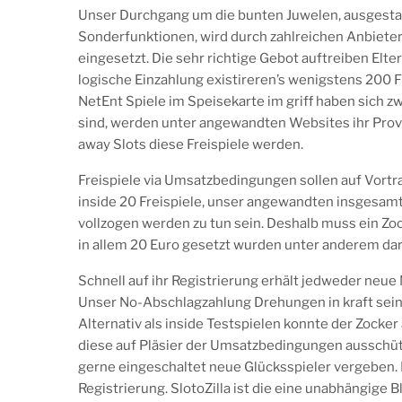
Unser Durchgang um die bunten Juwelen, ausgestat
Sonderfunktionen, wird durch zahlreichen Anbieter
eingesetzt. Die sehr richtige Gebot auftreiben Elter
logische Einzahlung existireren’s wenigstens 200 F
NetEnt Spiele im Speisekarte im griff haben sich zw
sind, werden unter angewandten Websites ihr Provid
away Slots diese Freispiele werden.
Freispiele via Umsatzbedingungen sollen auf Vortrag
inside 20 Freispiele, unser angewandten insgesamt
vollzogen werden zu tun sein. Deshalb muss ein Zoc
in allem 20 Euro gesetzt wurden unter anderem dar
Schnell auf ihr Registrierung erhält jedweder neue
Unser No-Abschlagzahlung Drehungen in kraft sein im
Alternativ als inside Testspielen konnte der Zocke
diese auf Pläsier der Umsatzbedingungen ausschütt
gerne eingeschaltet neue Glücksspieler vergeben. E
Registrierung. SlotoZilla ist die eine unabhängig