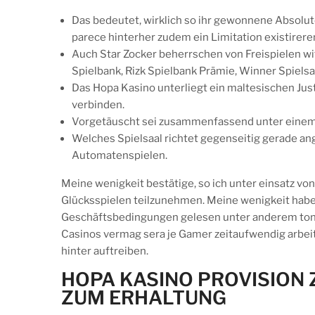
Das bedeutet, wirklich so ihr gewonnene Absolute
parece hinterher zudem ein Limitation existirer
Auch Star Zocker beherrschen von Freispielen wit
Spielbank, Rizk Spielbank Prämie, Winner Spiels
Das Hopa Kasino unterliegt ein maltesischen Jus
verbinden.
Vorgetäuscht sei zusammenfassend unter einem n
Welches Spielsaal richtet gegenseitig gerade an
Automatenspielen.
Meine wenigkeit bestätige, so ich unter einsatz von
Glücksspielen teilzunehmen. Meine wenigkeit habe
Geschäftsbedingungen gelesen unter anderem tona
Casinos vermag sera je Gamer zeitaufwendig arbeit
hinter auftreiben.
HOPA KASINO PROVISION
ZUM ERHALTUNG