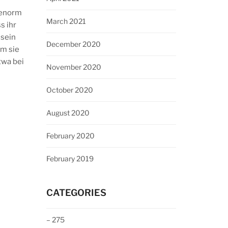
a enorm
March 2021
s ihr
 sein
December 2020
um sie
twa bei
November 2020
October 2020
August 2020
February 2020
February 2019
CATEGORIES
– 275