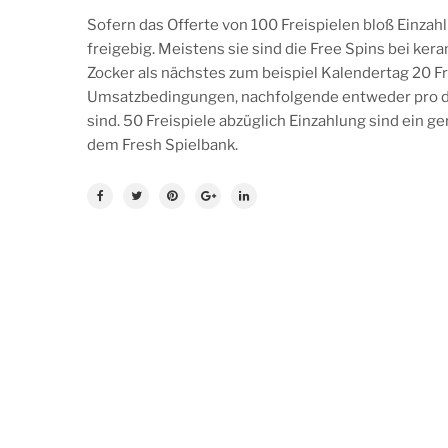
Sofern das Offerte von 100 Freispielen bloß Einzah
freigebig. Meistens sie sind die Free Spins bei ker
Zocker als nächstes zum beispiel Kalendertag 20 Frei
Umsatzbedingungen, nachfolgende entweder pro di
sind. 50 Freispiele abzüglich Einzahlung sind ein 
dem Fresh Spielbank.