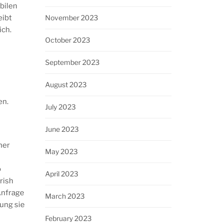
bilen
November 2023
eibt
ch.
October 2023
September 2023
August 2023
en.
July 2023
June 2023
ner
May 2023
o
April 2023
rish
Anfrage
March 2023
ung sie
February 2023