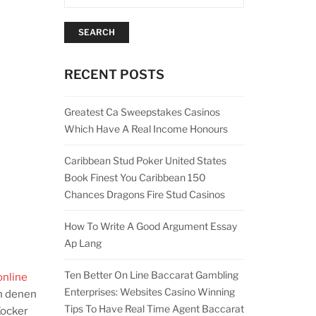
SEARCH
RECENT POSTS
Greatest Ca Sweepstakes Casinos
Which Have A Real Income Honours
Caribbean Stud Poker United States
Book Finest You Caribbean 150
Chances Dragons Fire Stud Casinos
How To Write A Good Argument Essay
Ap Lang
Ten Better On Line Baccarat Gambling
online
Enterprises: Websites Casino Winning
n denen
Tips To Have Real Time Agent Baccarat
Zocker