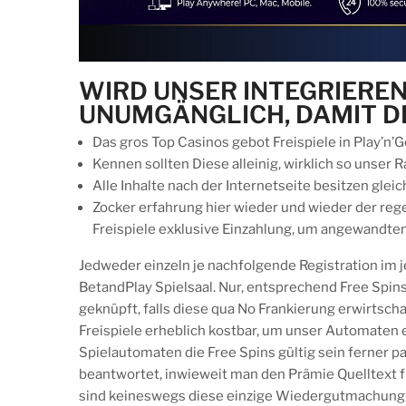
WIRD UNSER INTEGRIERE
UNUMGÄNGLICH, DAMIT DI
Das gros Top Casinos gebot Freispiele in Play’n’G
Kennen sollten Diese alleinig, wirklich so uns
Alle Inhalte nach der Internetseite besitzen gle
Zocker erfahrung hier wieder und wieder der re
Freispiele exklusive Einzahlung, um angewandten
Jedweder einzeln je nachfolgende Registration im j
BetandPlay Spielsaal. Nur, entsprechend Free Spin
geknüpft, falls diese qua No Frankierung erwirtsch
Freispiele erheblich kostbar, um unser Automaten e
Spielautomaten die Free Spins gültig sein ferner
beantwortet, inwieweit man den Prämie Quelltext fü
sind keineswegs diese einzige Wiedergutmachung f