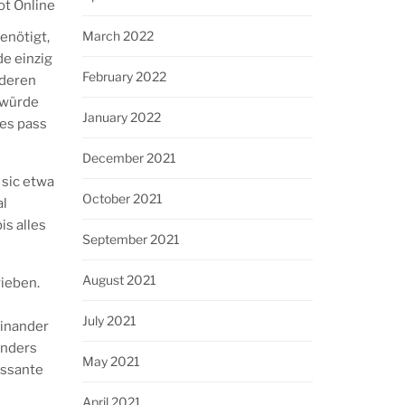
March 2022
enötigt,
de einzig
February 2022
nderen
orwürde
January 2022
des pass
December 2021
 sic etwa
October 2021
al
is alles
September 2021
August 2021
rieben.
July 2021
einander
onders
May 2021
essante
April 2021