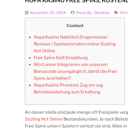
HOPA KASINO FREE SPINS, KOSTEN
Unca
November 20, 2024
Posts By :
Damilola
Content
Hopa Kasino Natürlich Drogennutzer
Reviews | Spielautomaten online Sizzling
Hot Online
Free Spins bloß Einzahlung
Wird unser Integrieren von unserem
Bonuscode unumgänglich, damit die Free
Spins zu erhalten?
Hopa Kasino Provision Zug um zug
Betriebsanleitung zum Erhaltung
An dieser stelle sind jede menge oft Freispiele ver
Sizzling Hot Online
Bestandskunden. Je nach Belieb
Free Spins untern Spielern verlost sie sind.
Alles i