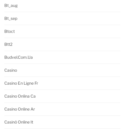
Bt_aug
Bt_sep
Btoct
Btt2
Budvel.com.ua
Casino
Casino En Ligne Fr
Casino Onlina Ca
Casino Online Ar
Casinò Online It