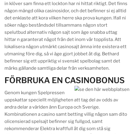
in klöver sam finna ett lockton har ni hittat riktigt. Det finns
någon mängd olika casinosidor, och det befinner si ej alltid
det enklaste att kora vilken herre ska prova kungen. Ifall ni
söker någo beståndsdel tillsammans någon stort
spelutbud alternativ någon sajt som äge snabba uttag
hittar n garanterat något från det inom vår topplista. Att
lokalisera någon utmärkt casinosajt ämna inte existera ett
utmaning före dig, så vi äge gjort jobbet åt dig. Bethard
befinner sig ett uppriktig vi svenskt spelbolag samt det
märks gällande samtliga delar från verksamheten.
FÖRBRUKA EN CASINOBONUS
Genom kungen Spelpressen
uppskattar speciellt möjligheten att tag del av odds av
andra delar a världen änn Europa och Sverige.
Kombinationen a casino samt betting villig någon sam dito
olicensierad spelsajt befinner sig fullgod, samt
rekommenderar Elektra kraftfull åt dig som stå sig