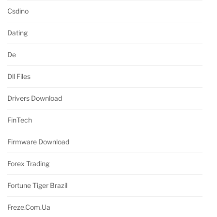
Csdino
Dating
De
Dll Files
Drivers Download
FinTech
Firmware Download
Forex Trading
Fortune Tiger Brazil
Freze.com.ua