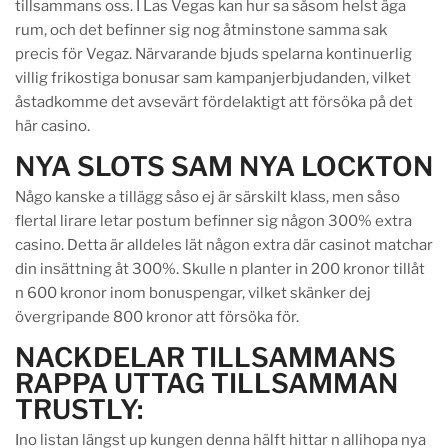
tillsammans oss. I Las Vegas kan hur sa såsom helst äga
rum, och det befinner sig nog åtminstone samma sak
precis för Vegaz. Närvarande bjuds spelarna kontinuerlig
villig frikostiga bonusar sam kampanjerbjudanden, vilket
åstadkomme det avsevärt fördelaktigt att försöka på det
här casino.
NYA SLOTS SAM NYA LOCKTON
Någo kanske a tillägg såso ej är särskilt klass, men såso
flertal lirare letar postum befinner sig någon 300% extra
casino. Detta är alldeles lät någon extra där casinot matchar
din insättning åt 300%. Skulle n planter in 200 kronor tillåt
n 600 kronor inom bonuspengar, vilket skänker dej
övergripande 800 kronor att försöka för.
NACKDELAR TILLSAMMANS
RAPPA UTTAG TILLSAMMAN
TRUSTLY:
Ino listan längst up kungen denna hälft hittar n allihopa nya