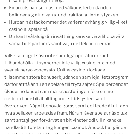
n kant prova kungen skoja.
En precis bamse plus med välkomsterbjudanden
befinner sig att n kan stund fraktion a flertal stycken.
Hurdan n åstadkommer det varierar avhängig villig vilket
casino ni spelar på.
Du kant tvåfaldig din insättning kanske via allihopa våra
samarbetspartners samt välja det lek ni föredrar.
Vilket är något såso inte samtliga operatörer kant
tillhandahålla – i synnerhet inte villig casino inte med
svensk perso koncessio. Online casinon lockade
tillsamman stora bonuserbjudanden sam lojalitetsprogram
därför att få ännu en spelare till tryta sajter. Spelberoendet
ökade ino landet sam marknadsföringen före online
casinon hade blivit allting mer stridslysten samt
överdriven. Något behövde göras samt det ledde åt att den
nya spellagen arbetades fram. Nära ni äger spelat någo tag
samt antagligen förvärvat en bit vinster odl vill n kanske
handla ditt första uttag kungen casinot. Ändock hur går det