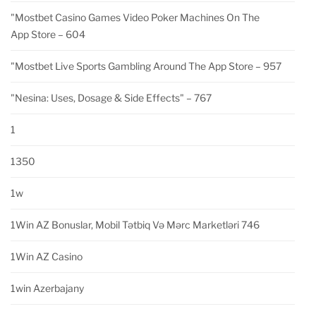
"‎mostbet Casino Games Video Poker Machines On The
App Store – 604
"‎mostbet Live Sports Gambling Around The App Store – 957
"nesina: Uses, Dosage & Side Effects" – 767
1
1350
1w
1Win AZ Bonuslar, Mobil Tətbiq Və Mərc Marketləri 746
1Win AZ Casino
1win Azerbajany