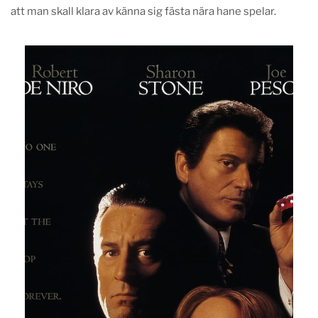
att man skall klara av känna sig fästa nära hane spelar.