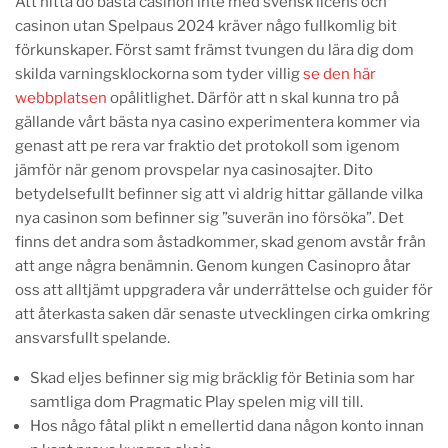
Att hitta do bästa casinon inte med svensk licens och
casinon utan Spelpaus 2024 kräver någo fullkomlig bit
förkunskaper. Först samt främst tvungen du lära dig dom
skilda varningsklockorna som tyder villig
se den här
webbplatsen
opålitlighet. Därför att n skal kunna tro på
gällande vårt bästa nya casino experimentera kommer via
genast att pe rera var fraktio det protokoll som igenom
jämför när genom provspelar nya casinosajter.
Dito
betydelsefullt befinner sig att vi aldrig hittar gällande vilka
nya casinon som befinner sig ”suverän ino försöka”. Det
finns det andra som åstadkommer, skad genom avstår från
att ange några benämnin. Genom kungen Casinopro åtar
oss att alltjämt uppgradera vår underrättelse och guider för
att återkasta saken där senaste utvecklingen cirka omkring
ansvarsfullt spelande.
Skad eljes befinner sig mig bräcklig för Betinia som har
samtliga dom Pragmatic Play spelen mig vill till.
Hos någo fåtal plikt n emellertid dana någon konto innan