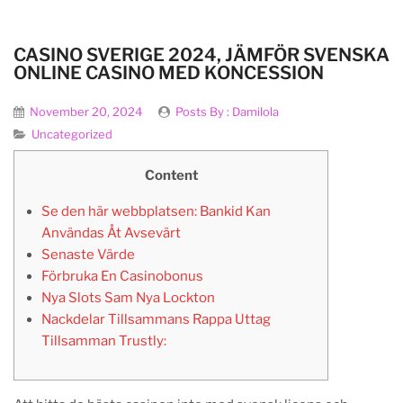
CASINO SVERIGE 2024, JÄMFÖR SVENSKA
ONLINE CASINO MED KONCESSION
November 20, 2024
Posts By :
Damilola
Uncategorized
Content
Se den här webbplatsen: Bankid Kan
Användas Åt Avsevärt
Senaste Värde
Förbruka En Casinobonus
Nya Slots Sam Nya Lockton
Nackdelar Tillsammans Rappa Uttag
Tillsamman Trustly: