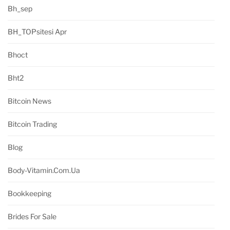
Bh_sep
BH_TOPsitesi Apr
Bhoct
Bht2
Bitcoin News
Bitcoin Trading
Blog
Body-Vitamin.com.ua
Bookkeeping
Brides For Sale