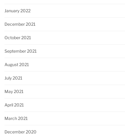
January 2022
December 2021
October 2021
September 2021
August 2021
July 2021
May 2021
April 2021
March 2021
December 2020