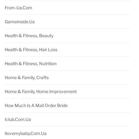
From-Ua.com
Gameinside.ua
Health & Fitness, Beauty
Health & Fitness, Hair Loss
Health & Fitness, Nutrition
Home & Family, Crafts
Home & Family, Home Improvement
How Much Is A Mail Order Bride
Iclub.com.ua
Ilovemybaby.com.ua