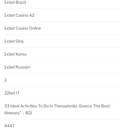
1xbet Brazil
1xbet Casino AZ
1xbet Casino Online
1xbet Giriş
1xbet Korea
1xbet Russian
2
22bet IT
33 Ideal Activities To Do In Thessaloniki, Greece The Best
Itinerary" – 821
4447