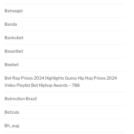
Bahsegel
Banda
Bankobet
Basaribet
Beebet
Bet Rap Prizes 2024 Highlights Guess Hip Hop Prizes 2024
Video Playlist Bet Hiphop Awards – 788
Betmotion Brazil
Betzula
Bh_aug