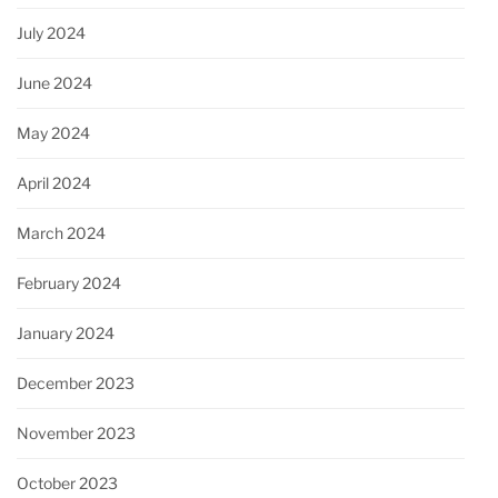
July 2024
June 2024
May 2024
April 2024
March 2024
February 2024
January 2024
December 2023
November 2023
October 2023