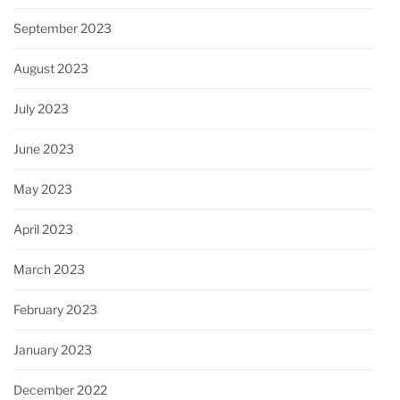
September 2023
August 2023
July 2023
June 2023
May 2023
April 2023
March 2023
February 2023
January 2023
December 2022