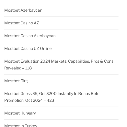
Mostbet Azerbaycan
Mostbet Casino AZ
Mostbet Casino Azerbaycan
Mostbet Casino UZ Online
Mostbet Evaluation 2024 Markets, Capabilities, Pros & Cons
Revealed – 118
Mostbet Giriş
Mostbet Guess $5, Get $200 Instantly In Bonus Bets
Promotion: Oct 2024 – 423
Mostbet Hungary
Mostbet In Turkey