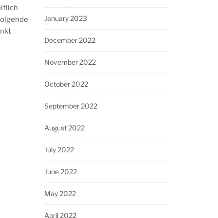
tlich
January 2023
folgende
unkt
December 2022
November 2022
October 2022
September 2022
August 2022
July 2022
June 2022
May 2022
April 2022