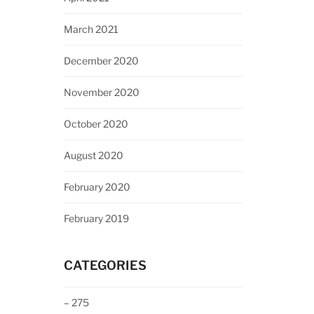
March 2021
December 2020
November 2020
October 2020
August 2020
February 2020
February 2019
CATEGORIES
– 275