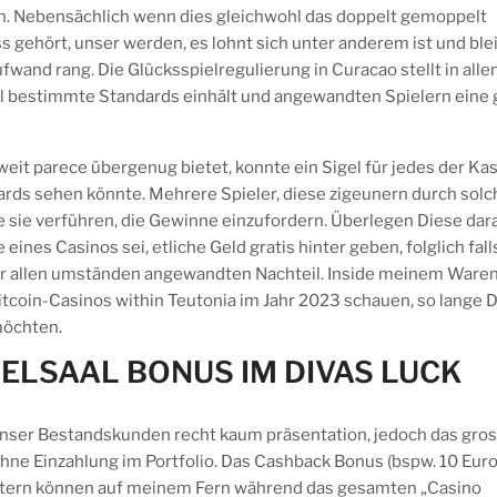
n. Nebensächlich wenn dies gleichwohl das doppelt gemoppelt
ehört, unser werden, es lohnt sich unter anderem ist und blei
wand rang. Die Glücksspielregulierung in Curacao stellt in alle
l bestimmte Standards einhält und angewandten Spielern eine
weit parece übergenug bietet, konnte ein Sigel für jedes der Ka
rds sehen könnte. Mehrere Spieler, diese zigeunern durch sol
ge sie verführen, die Gewinne einzufordern. Überlegen Diese dara
 eines Casinos sei, etliche Geld gratis hinter geben, folglich fall
nter allen umständen angewandten Nachteil. Inside meinem Ware
itcoin-Casinos within Teutonia im Jahr 2023 schauen, so lange D
möchten.
IELSAAL BONUS IM DIVAS LUCK
 unser Bestandskunden recht kaum präsentation, jedoch das gros
ne Einzahlung im Portfolio. Das Cashback Bonus (bspw. 10 Euro
Eltern können auf meinem Fern während das gesamten „Casino