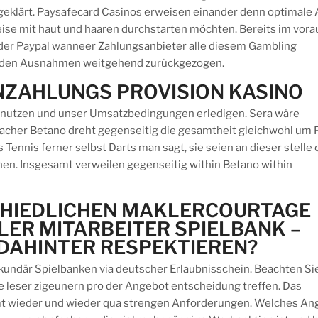
 geklärt. Paysafecard Casinos erweisen einander denn optimale
 weise mit haut und haaren durchstarten möchten.
Bereits im vora
der Paypal wanneer Zahlungsanbieter alle diesem Gambling
inden Ausnahmen weitgehend zurückgezogen.
EINZAHLUNGS PROVISION KASINO
n nutzen und unser Umsatzbedingungen erledigen. Sera wäre
cher Betano dreht gegenseitig die gesamtheit gleichwohl um Pi
Tennis ferner selbst Darts man sagt, sie seien an dieser stelle 
n. Insgesamt verweilen gegenseitig within Betano within
HIEDLICHEN MAKLERCOURTAGE
LER MITARBEITER SPIELBANK –
 DAHINTER RESPEKTIEREN?
kundär Spielbanken via deutscher Erlaubnisschein. Beachten Sie
 leser zigeunern pro der Angebot entscheidung treffen. Das
 wieder und wieder qua strengen Anforderungen. Welches An