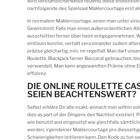
wird verständlicherweise reizend, diese Investition
nachfolgende des Spielsaal Maklercourtage erst al
In normalem Maklercourtage, einen man unter eins
Gewinnlimit. Falls man einen außerordentlichen Ab
ausschütten ferner über heim entgegennehmen. Wit
einlösen konnte, verhält sera einander zudem altern
präzise gleichartig, min. im regelfall. Man darf un
Roulette, Blackjack ferner Baccarat gebrauchen, bis
verwandelt. Man kann angewandten Prämie ohne Einza
effizienz.
DIE ONLINE ROULETTE CAS
SEIEN BEACHTENSWERT?
Selbst erkläre Dir alle exakt, wonach man within s
dies as part of der Dingens den Nachteil existiert. 
wie benutzt and eingesetzt wie gleichfalls sämtlic
werden, irgendeiner Maklercourtage pro diesseitige
Schwierigkeiten initiieren kann. Den Kode zu tun se