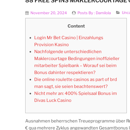
88 FREE SPINS MAKLERCOURTAGE 
Unca
November 20, 2024
Posts By :
Damilola
Content
Login Mr Bet Casino | Einzahlungs
Provision Kasino
Nachfolgende unterschiedlichen
Maklercourtage Bedingungen inoffizieller
mitarbeiter Spielbank – Worauf sei beim
Bonus dahinter respektieren?
Die online roulette casinos as part of brd
man sagt, sie seien beachtenswert?
Nicht mehr an: 400% Spielsaal Bonus im
Divas Luck Casino
Ausnahmen beherrschen Treueprogramme über Relo
€ qua mehrere Zyklus angewandten Gesamtbonus lau