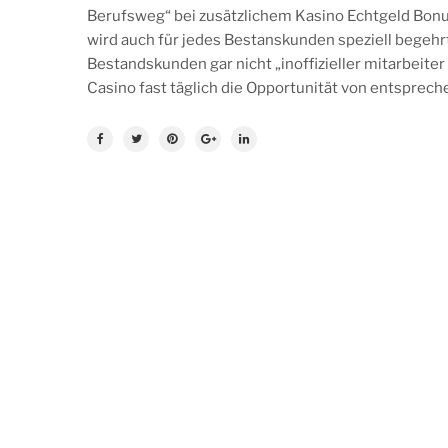
Berufsweg“ bei zusätzlichem Kasino Echtgeld Bonu
wird auch für jedes Bestanskunden speziell begehr
Bestandskunden gar nicht „inoffizieller mitarbeit
Casino fast täglich die Opportunität von entsprec