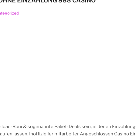
OHNE EINZAHLUNG 888 CASINO
tegorized
ad-Boni & sogenannte Paket-Deals sein, in denen Einzahlung
fen lassen. Inoffizieller mitarbeiter Angeschlossen Casino Ei