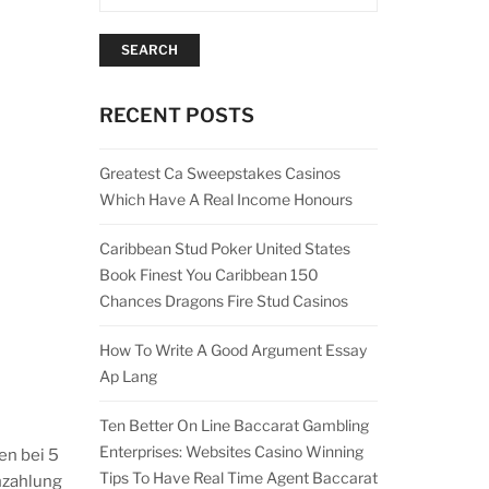
SEARCH
RECENT POSTS
Greatest Ca Sweepstakes Casinos
Which Have A Real Income Honours
Caribbean Stud Poker United States
Book Finest You Caribbean 150
Chances Dragons Fire Stud Casinos
How To Write A Good Argument Essay
Ap Lang
Ten Better On Line Baccarat Gambling
Enterprises: Websites Casino Winning
en bei 5
Tips To Have Real Time Agent Baccarat
nzahlung