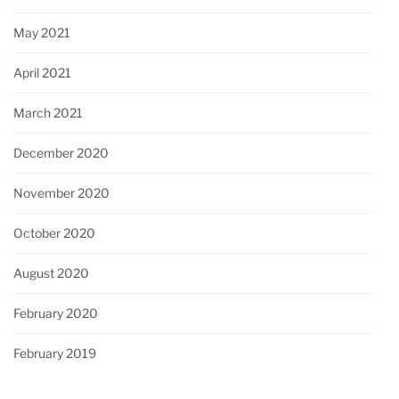
May 2021
April 2021
March 2021
December 2020
November 2020
October 2020
August 2020
February 2020
February 2019