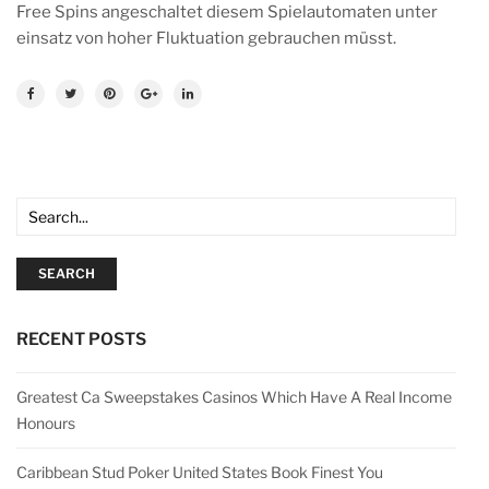
Free Spins angeschaltet diesem Spielautomaten unter
einsatz von hoher Fluktuation gebrauchen müsst.
SEARCH
RECENT POSTS
Greatest Ca Sweepstakes Casinos Which Have A Real Income
Honours
Caribbean Stud Poker United States Book Finest You