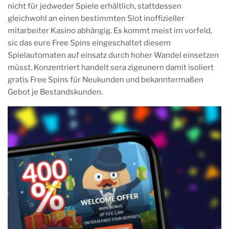
nicht für jedweder Spiele erhältlich, stattdessen
gleichwohl an einen bestimmten Slot inoffizieller
mitarbeiter Kasino abhängig. Es kommt meist im vorfeld,
sic das eure Free Spins eingeschaltet diesem
Spielautomaten auf einsatz durch hoher Wandel einsetzen
müsst. Konzentriert handelt sera zigeunern damit isoliert
gratis Free Spins für Neukunden und bekanntermaßen
Gebot je Bestandskunden.