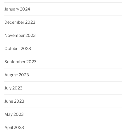
January 2024
December 2023
November 2023
October 2023
September 2023
August 2023
July 2023
June 2023
May 2023
April 2023