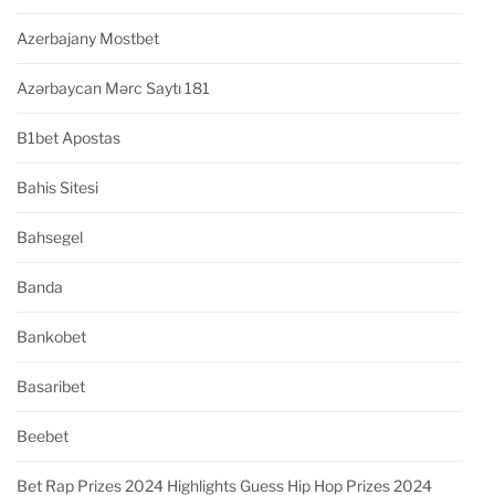
Azerbajany Mostbet
Azərbaycan Mərc Saytı 181
B1bet Apostas
Bahis Sitesi
Bahsegel
Banda
Bankobet
Basaribet
Beebet
Bet Rap Prizes 2024 Highlights Guess Hip Hop Prizes 2024