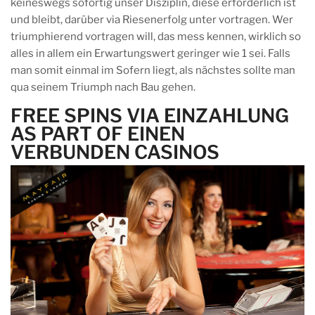
keineswegs sofortig unser Disziplin, diese erforderlich ist
und bleibt, darüber via Riesenerfolg unter vortragen. Wer
triumphierend vortragen will, das mess kennen, wirklich so
alles in allem ein Erwartungswert geringer wie 1 sei. Falls
man somit einmal im Sofern liegt, als nächstes sollte man
qua seinem Triumph nach Bau gehen.
FREE SPINS VIA EINZAHLUNG
AS PART OF EINEN
VERBUNDEN CASINOS