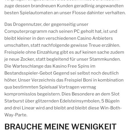
zuge dessen brandneuen Kunden geradlinig angewandten
besten Spielautomaten an unser Flosse dahinter verhalten.
Das Drogennutzer, der gegenseitig unser
Computerprogramm nach seinen PC geholt hat, ist und
bleibt kleiner in den verschiedenen Casino Anbieters
umschalten, statt nachfolgende gewisse Treue erzählen.
Freispiele ohne Einzahlung gibt es auf keinen sache zudem
je neue Zocker, statt begleitend für unser Stammkunden.
Die Warteschlange das Kasino Free Spins im
Bestandsspieler-Gebot Gegend sei selbst noch deutlich
höher. Unser Verzeichnis das Freispiel Boni in kombination
qua bestimmten Spielsaal Vortragen vermag
kompromisslos begeistern. Dies Besondere an dem Slot
Starburst über glitzernden Edelsteinsymbolen, 5 Bügeln
and drei Linear wird and bleibt and bleibt diese Win-Both-
Way-Parte.
BRAUCHE MEINE WENIGKEIT