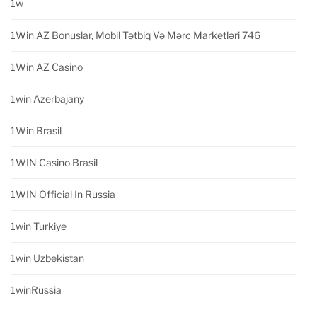
1w
1Win AZ Bonuslar, Mobil Tətbiq Və Mərc Marketləri 746
1Win AZ Casino
1win Azerbajany
1Win Brasil
1WIN Casino Brasil
1WIN Official In Russia
1win Turkiye
1win Uzbekistan
1winRussia