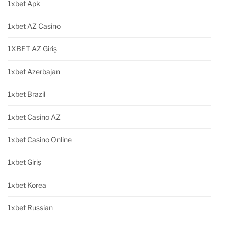
1xbet Apk
1xbet AZ Casino
1XBET AZ Giriş
1xbet Azerbajan
1xbet Brazil
1xbet Casino AZ
1xbet Casino Online
1xbet Giriş
1xbet Korea
1xbet Russian