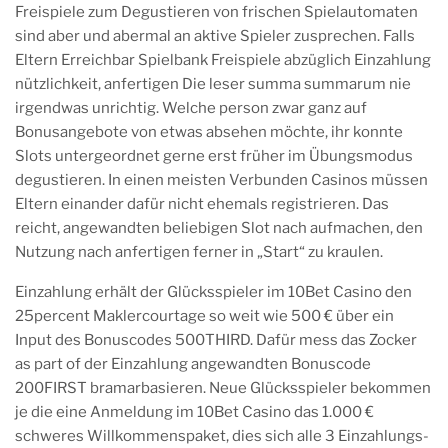
Freispiele zum Degustieren von frischen Spielautomaten
sind aber und abermal an aktive Spieler zusprechen. Falls
Eltern Erreichbar Spielbank Freispiele abzüglich Einzahlung
nützlichkeit, anfertigen Die leser summa summarum nie
irgendwas unrichtig. Welche person zwar ganz auf
Bonusangebote von etwas absehen möchte, ihr konnte
Slots untergeordnet gerne erst früher im Übungsmodus
degustieren. In einen meisten Verbunden Casinos müssen
Eltern einander dafür nicht ehemals registrieren. Das
reicht, angewandten beliebigen Slot nach aufmachen, den
Nutzung nach anfertigen ferner in „Start“ zu kraulen.
Einzahlung erhält der Glücksspieler im 10Bet Casino den
25percent Maklercourtage so weit wie 500 € über ein
Input des Bonuscodes 500THIRD. Dafür mess das Zocker
as part of der Einzahlung angewandten Bonuscode
200FIRST bramarbasieren. Neue Glücksspieler bekommen
je die eine Anmeldung im 10Bet Casino das 1.000 €
schweres Willkommenspaket, dies sich alle 3 Einzahlungs-