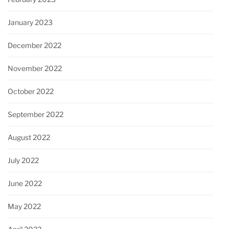
January 2023
December 2022
November 2022
October 2022
September 2022
August 2022
July 2022
June 2022
May 2022