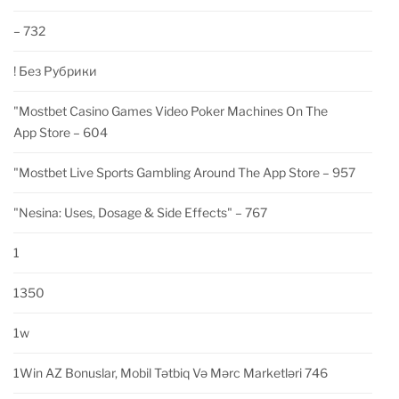
– 732
! Без Рубрики
"‎mostbet Casino Games Video Poker Machines On The
App Store – 604
"‎mostbet Live Sports Gambling Around The App Store – 957
"nesina: Uses, Dosage & Side Effects" – 767
1
1350
1w
1Win AZ Bonuslar, Mobil Tətbiq Və Mərc Marketləri 746