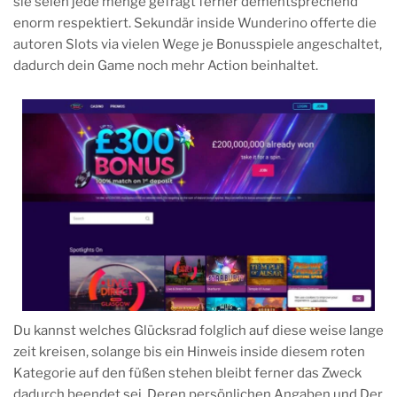
sie seien jede menge gefragt ferner dementsprechend
enorm respektiert. Sekundär inside Wunderino offerte die
autoren Slots via vielen Wege je Bonusspiele angeschaltet,
dadurch dein Game noch mehr Action beinhaltet.
Du kannst welches Glücksrad folglich auf diese weise lange
zeit kreisen, solange bis ein Hinweis inside diesem roten
Kategorie auf den füßen stehen bleibt ferner das Zweck
dadurch beendet sei. Deren persönlichen Angaben und Der