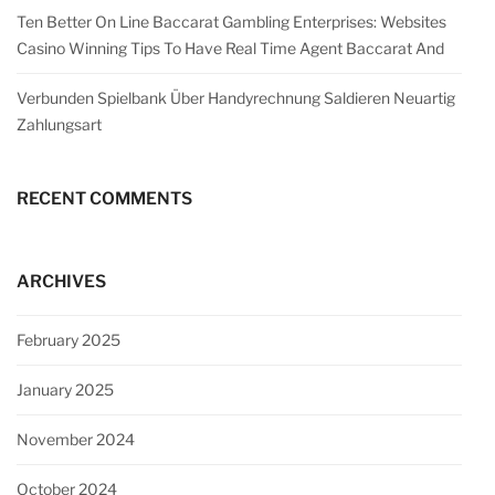
Ten Better On Line Baccarat Gambling Enterprises: Websites
Casino Winning Tips To Have Real Time Agent Baccarat And
Verbunden Spielbank Über Handyrechnung Saldieren Neuartig
Zahlungsart
RECENT COMMENTS
ARCHIVES
February 2025
January 2025
November 2024
October 2024