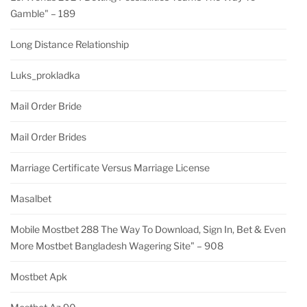
Gamble" – 189
Long Distance Relationship
Luks_prokladka
Mail Order Bride
Mail Order Brides
Marriage Certificate Versus Marriage License
Masalbet
Mobile Mostbet 288 The Way To Download, Sign In, Bet & Even
More Mostbet Bangladesh Wagering Site" – 908
Mostbet Apk