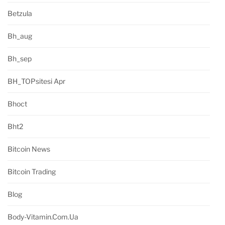
Betzula
Bh_aug
Bh_sep
BH_TOPsitesi Apr
Bhoct
Bht2
Bitcoin News
Bitcoin Trading
Blog
Body-Vitamin.com.ua