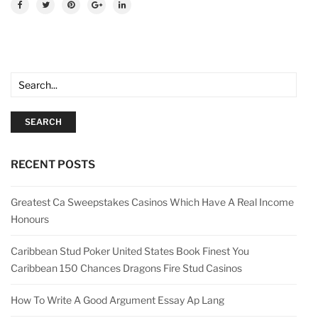
SEARCH
RECENT POSTS
Greatest Ca Sweepstakes Casinos Which Have A Real Income
Honours
Caribbean Stud Poker United States Book Finest You
Caribbean 150 Chances Dragons Fire Stud Casinos
How To Write A Good Argument Essay Ap Lang