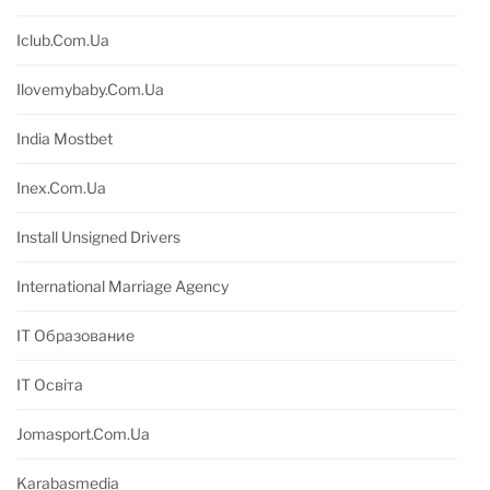
Iclub.com.ua
Ilovemybaby.com.ua
India Mostbet
Inex.com.ua
Install Unsigned Drivers
International Marriage Agency
IT Образование
IT Освіта
Jomasport.com.ua
Karabasmedia