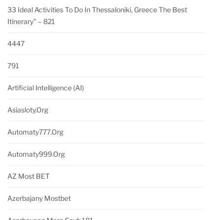
33 Ideal Activities To Do In Thessaloniki, Greece The Best
Itinerary" – 821
4447
791
Artificial Intelligence (AI)
Asiasloty.org
Automaty777.org
Automaty999.org
AZ Most BET
Azerbajany Mostbet