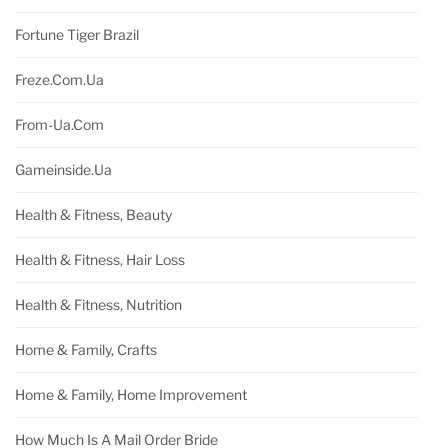
Fortune Tiger Brazil
Freze.com.ua
From-Ua.com
Gameinside.ua
Health & Fitness, Beauty
Health & Fitness, Hair Loss
Health & Fitness, Nutrition
Home & Family, Crafts
Home & Family, Home Improvement
How Much Is A Mail Order Bride