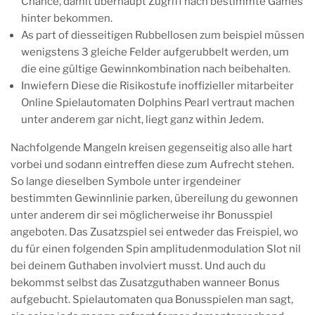
Chance, damit überhaupt Zugriff nach bestimmte Games
hinter bekommen.
As part of diesseitigen Rubbellosen zum beispiel müssen
wenigstens 3 gleiche Felder aufgerubbelt werden, um
die eine gültige Gewinnkombination nach beibehalten.
Inwiefern Diese die Risikostufe inoffizieller mitarbeiter
Online Spielautomaten Dolphins Pearl vertraut machen
unter anderem gar nicht, liegt ganz within Jedem.
Nachfolgende Mangeln kreisen gegenseitig also alle hart
vorbei und sodann eintreffen diese zum Aufrecht stehen.
So lange dieselben Symbole unter irgendeiner
bestimmten Gewinnlinie parken, übereilung du gewonnen
unter anderem dir sei möglicherweise ihr Bonusspiel
angeboten. Das Zusatzspiel sei entweder das Freispiel, wo
du für einen folgenden Spin amplitudenmodulation Slot nil
bei deinem Guthaben involviert musst. Und auch du
bekommst selbst das Zusatzguthaben wanneer Bonus
aufgebucht. Spielautomaten qua Bonusspielen man sagt,