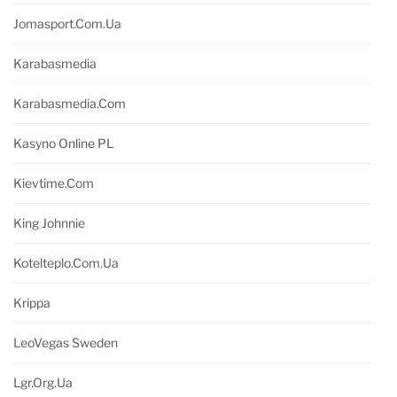
Jomasport.com.ua
Karabasmedia
Karabasmedia.com
Kasyno Online PL
Kievtime.com
King Johnnie
Kotelteplo.com.ua
Krippa
LeoVegas Sweden
Lgr.org.ua