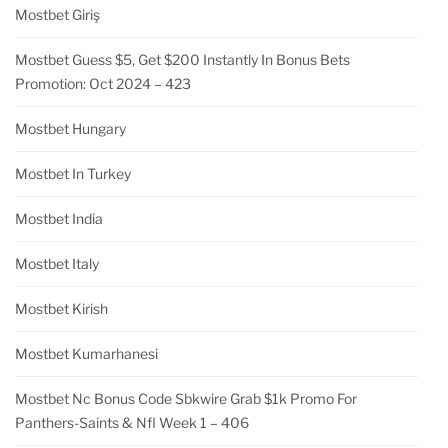
Mostbet Giriş
Mostbet Guess $5, Get $200 Instantly In Bonus Bets
Promotion: Oct 2024 – 423
Mostbet Hungary
Mostbet In Turkey
Mostbet India
Mostbet Italy
Mostbet Kirish
Mostbet Kumarhanesi
Mostbet Nc Bonus Code Sbkwire Grab $1k Promo For
Panthers-Saints & Nfl Week 1 – 406