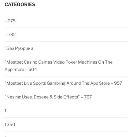
CATEGORIES
– 275
– 732
! Без Рубрики
"‎mostbet Casino Games Video Poker Machines On The
App Store – 604
"‎mostbet Live Sports Gambling Around The App Store – 957
"nesina: Uses, Dosage & Side Effects" – 767
1
1350