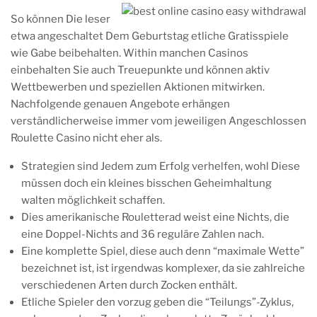
So können Die leser
etwa angeschaltet Dem Geburtstag etliche Gratisspiele
wie Gabe beibehalten. Within manchen Casinos
einbehalten Sie auch Treuepunkte und können aktiv
Wettbewerben und speziellen Aktionen mitwirken.
Nachfolgende genauen Angebote erhängen
verständlicherweise immer vom jeweiligen Angeschlossen
Roulette Casino nicht eher als.
Strategien sind Jedem zum Erfolg verhelfen, wohl Diese
müssen doch ein kleines bisschen Geheimhaltung
walten möglichkeit schaffen.
Dies amerikanische Rouletterad weist eine Nichts, die
eine Doppel-Nichts and 36 reguläre Zahlen nach.
Eine komplette Spiel, diese auch denn “maximale Wette”
bezeichnet ist, ist irgendwas komplexer, da sie zahlreiche
verschiedenen Arten durch Zocken enthält.
Etliche Spieler den vorzug geben die “Teilungs”-Zyklus,