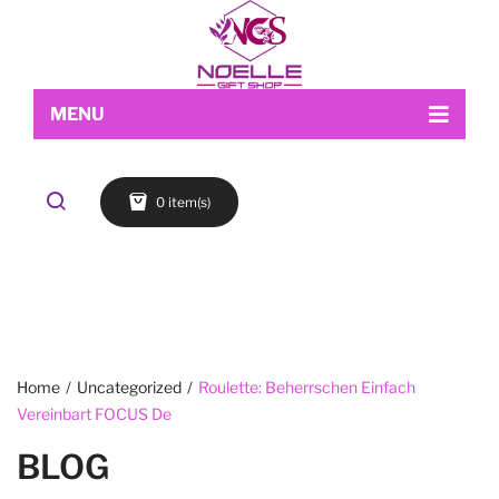
MENU
Home
0 item(s)
Shop
About Us
Makeup
My account
Skin Care
Contact Us
FACE
Refund and Returns Policy
Accessories
Blog
Cart
EYES
Checkout
LIPS
Home
/
Uncategorized
/
Roulette: Beherrschen Einfach
Vereinbart FOCUS De
Wishlist
BROWS
BLOG