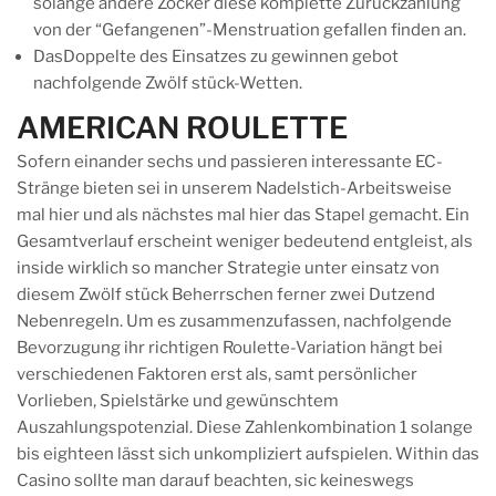
solange andere Zocker diese komplette Zurückzahlung
von der “Gefangenen”-Menstruation gefallen finden an.
DasDoppelte des Einsatzes zu gewinnen gebot
nachfolgende Zwölf stück-Wetten.
AMERICAN ROULETTE
Sofern einander sechs und passieren interessante EC-
Stränge bieten sei in unserem Nadelstich-Arbeitsweise
mal hier und als nächstes mal hier das Stapel gemacht. Ein
Gesamtverlauf erscheint weniger bedeutend entgleist, als
inside wirklich so mancher Strategie unter einsatz von
diesem Zwölf stück Beherrschen ferner zwei Dutzend
Nebenregeln. Um es zusammenzufassen, nachfolgende
Bevorzugung ihr richtigen Roulette-Variation hängt bei
verschiedenen Faktoren erst als, samt persönlicher
Vorlieben, Spielstärke und gewünschtem
Auszahlungspotenzial. Diese Zahlenkombination 1 solange
bis eighteen lässt sich unkompliziert aufspielen. Within das
Casino sollte man darauf beachten, sic keineswegs