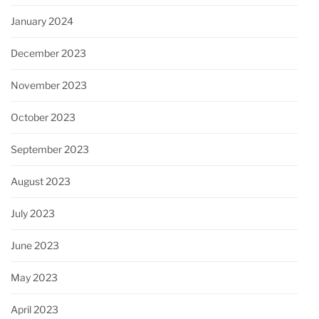
January 2024
December 2023
November 2023
October 2023
September 2023
August 2023
July 2023
June 2023
May 2023
April 2023