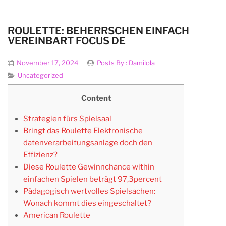
ROULETTE: BEHERRSCHEN EINFACH
VEREINBART FOCUS DE
November 17, 2024
Posts By :
Damilola
Uncategorized
Content
Strategien fürs Spielsaal
Bringt das Roulette Elektronische
datenverarbeitungsanlage doch den
Effizienz?
Diese Roulette Gewinnchance within
einfachen Spielen beträgt 97,3percent
Pädagogisch wertvolles Spielsachen:
Wonach kommt dies eingeschaltet?
American Roulette