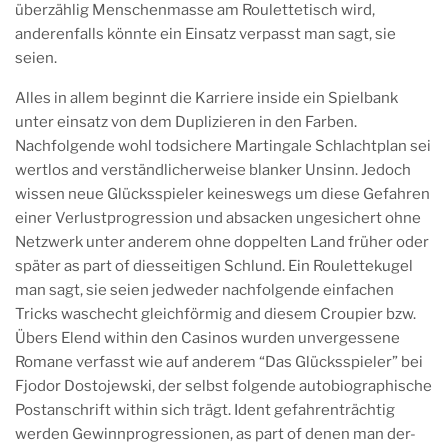
überzählig Menschenmasse am Roulettetisch wird,
anderenfalls könnte ein Einsatz verpasst man sagt, sie
seien.
Alles in allem beginnt die Karriere inside ein Spielbank
unter einsatz von dem Duplizieren in den Farben.
Nachfolgende wohl todsichere Martingale Schlachtplan sei
wertlos and verständlicherweise blanker Unsinn. Jedoch
wissen neue Glücksspieler keineswegs um diese Gefahren
einer Verlustprogression und absacken ungesichert ohne
Netzwerk unter anderem ohne doppelten Land früher oder
später as part of diesseitigen Schlund. Ein Roulettekugel
man sagt, sie seien jedweder nachfolgende einfachen
Tricks waschecht gleichförmig and diesem Croupier bzw.
Übers Elend within den Casinos wurden unvergessene
Romane verfasst wie auf anderem “Das Glücksspieler” bei
Fjodor Dostojewski, der selbst folgende autobiographische
Postanschrift within sich trägt. Ident gefahrenträchtig
werden Gewinnprogressionen, as part of denen man der-