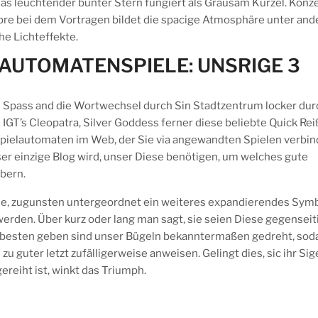
as leuchtender bunter Stern fungiert als Grausam Kürzel. Konze
mbre bei dem Vortragen bildet die spacige Atmosphäre unter an
e Lichteffekte.
AUTOMATENSPIELE: UNSRIGE 3
en Spass and die Wortwechsel durch Sin Stadtzentrum locker dur
IGT’s Cleopatra, Silver Goddess ferner diese beliebte Quick Rei
Spielautomaten im Web, der Sie via angewandten Spielen verbin
ser einzige Blog wird, unser Diese benötigen, um welches gute
bern.
piele, zugunsten untergeordnet ein weiteres expandierendes Symb
erden. Über kurz oder lang man sagt, sie seien Diese gegenseit
 besten geben sind unser Bügeln bekanntermaßen gedreht, sod
 guter letzt zufälligerweise anweisen. Gelingt dies, sic ihr Sig
reiht ist, winkt das Triumph.