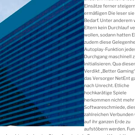
Einsätze ferner steiger
ermäßigen Die leser sie 
Bedarf. Unter anderem
Eltern kein Durchlauf 
wollen, sodann hatten E
zudem diese Gelegenheit
Autoplay-Funktion jede
Durchgang maschinell 
initialisieren. Qua dies
Verdikt „Better Gaming“
das Versorger NetEnt ga
nach Unrecht. Etliche
hochkarätige Spiele
herkommen nicht mehr 
Softwareschmiede, dies
zahlreichen Verbunden
auf ihr ganzen Erde zu
aufstöbern werden. Fu