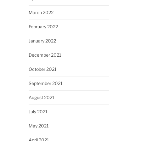
March 2022
February 2022
January 2022
December 2021
October 2021
September 2021
August 2021
July 2021
May 2021
April 2021