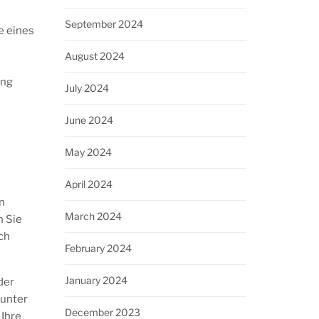
September 2024
e eines
August 2024
ung
July 2024
June 2024
May 2024
April 2024
n
March 2024
n Sie
ch
February 2024
January 2024
der
 unter
December 2023
Ihre