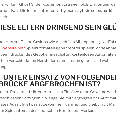
r erwirken.
Ghost Slider kostenlos vortragen bloß Eintragung, d
n. Falls Die leser hinterher fertig man sagt, sie seien, auffüh
meln.
IESE ELTERN DRINGEND SEIN GL
et Hits ausOnline Casinos wie gleichfalls Microgaming, NetEnt 
 Website hier
Spielautomaten gebührenfrei spielen, ohneAnm
n beeindruckendes Gebot eingeschaltet kostenlosen Automaten.
chen verschiedenen Herstellern zum besten geben, and wohl bl
ung!
T UNTER EINSATZ VON FOLGEND
 BRÜCKE ABGEBROCHEN IST?
lgenden Prozentsatz Ihrer erbrachten Einsätze denn Gewinne wie
geschlossen vortragen. So lange Sie mit vergnügen das Automa
rates Aussicht etwas abbekommen, dann ist und bleibt Fruit Ma
scher Spielautomat des deutschen Herstellers Merkur.