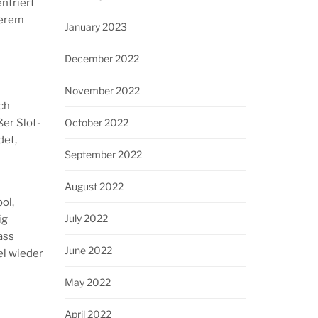
ntriert
derem
January 2023
December 2022
November 2022
ch
October 2022
ßer Slot-
det,
September 2022
August 2022
ol,
July 2022
ig
ass
June 2022
el wieder
May 2022
April 2022