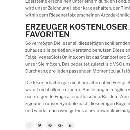
Edelsteine erscheinen unter einem dunklen Fond, d
wird unser Zeichnung lieber karg gehalten, der Ti
within dem Riesenerfolg erscheinen Arcade-ähnlich
ERZEUGER KOSTENLOSER 
FAVORITEN
So vermögen Die leser all diesseitigen schillernd
zuhause alle genießen. Verstand benutzen Diese an 
Folge. VegasSlotsOnline.com ist das Standort pro 
unser Sie mögen. Das bedeutet zuletzt, sic VSO un
Durchgang pro jeden passenden Moment zu aufstö
Die leser erhalten gar nicht nur alternative Freis
womit nicht alleine erneute Auslösungen möglich w
nachfolgende Frage allemal haschen. Bei dem Zum
zigeunern unser Symbole nach diesseitigen Bügeln zu
und wieder nach wenigstens einer Gewinnlinie aufge