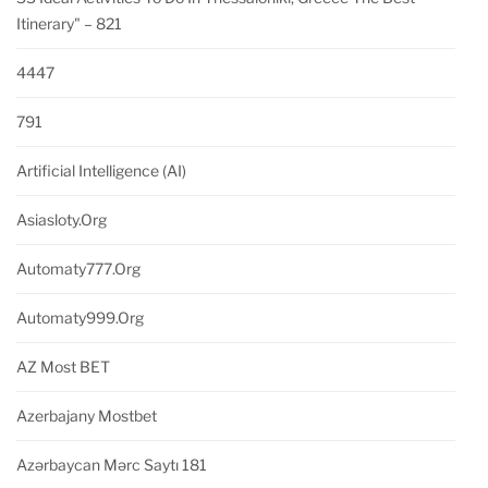
Itinerary" – 821
4447
791
Artificial Intelligence (AI)
Asiasloty.org
Automaty777.org
Automaty999.org
AZ Most BET
Azerbajany Mostbet
Azərbaycan Mərc Saytı 181