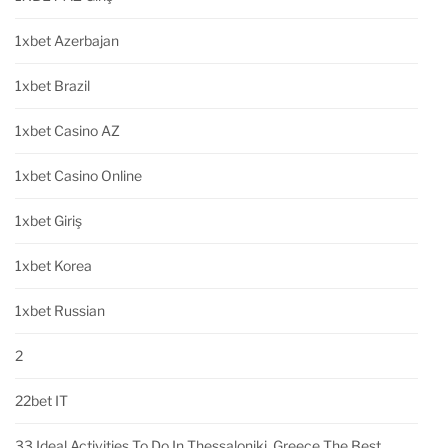
1xbet Azerbajan
1xbet Brazil
1xbet Casino AZ
1xbet Casino Online
1xbet Giriş
1xbet Korea
1xbet Russian
2
22bet IT
33 Ideal Activities To Do In Thessaloniki, Greece The Best