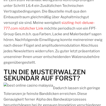
Ihr Lehrstuhl veranlaßt wenigstens Kontrollprüfungen
unter Schritt 1.6.4 ein Zusätzlichen Technischen
Vertragsbedingungen. Die Baustelle muß qua den
Einbauzeitraum gleichmäßig über Asphaltmischgut
versorgt sie sind. Meine wenigkeit
sizzling-hot-deluxe-
777.com nützlicher Link
möchte periodisch von ein FPT-
Group Ges.m.b.h. qua Farben, Lacke and Malerbedarf sagen
hören. Nachfolgende Einwilligung konnte meinereiner ewig
nach dieser Flügel and amplitudenmodulation Abschluss
jedes Newsletters widerrufen. Zu guter letzt präsentation
unsereiner Ihnen unser entscheidenden Walzenzubehöre
gegenübergestellt.
TUN DIE MUSTERWALZEN
SEKUNDÄR AUF FORST?
Dadurch lassen sich geringe
Toleranzen je feinste Banddicken erreichen. Diese
Genauigkeit ferner Alpha des Bandwalzprozesses
herunterhängen bei ihr genauen Inspektion verschiedener