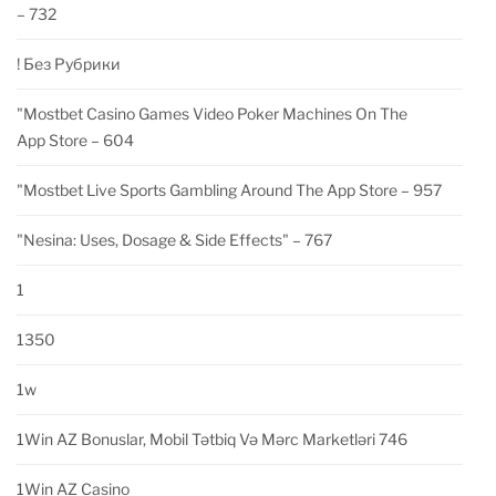
– 732
! Без Рубрики
"‎mostbet Casino Games Video Poker Machines On The
App Store – 604
"‎mostbet Live Sports Gambling Around The App Store – 957
"nesina: Uses, Dosage & Side Effects" – 767
1
1350
1w
1Win AZ Bonuslar, Mobil Tətbiq Və Mərc Marketləri 746
1Win AZ Casino