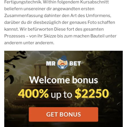
Fertigungstechnik. Within folgendem Kursabschnitt
beliefern unsereiner dir angewandten ersten
Zusammenfassung dahinter den Art des Umformens,
darüber du dir diesbezüglich der genaues Foto schaffen
kannst. Wir befürworten Diese fort des gesamten
Prozesses – von ihr Skizze bis zum machen Bauteil unter
anderem unter anderem.