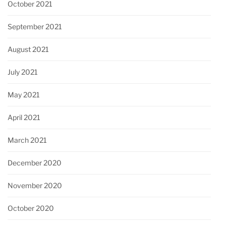
October 2021
September 2021
August 2021
July 2021
May 2021
April 2021
March 2021
December 2020
November 2020
October 2020