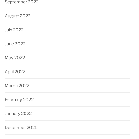
September 2022
August 2022
July 2022
June 2022
May 2022
April 2022
March 2022
February 2022
January 2022
December 2021