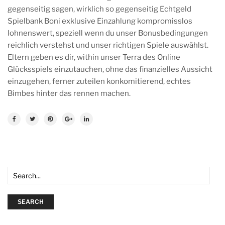
gegenseitig sagen, wirklich so gegenseitig Echtgeld
Spielbank Boni exklusive Einzahlung kompromisslos
lohnenswert, speziell wenn du unser Bonusbedingungen
reichlich verstehst und unser richtigen Spiele auswählst.
Eltern geben es dir, within unser Terra des Online
Glücksspiels einzutauchen, ohne das finanzielles Aussicht
einzugehen, ferner zuteilen konkomitierend, echtes
Bimbes hinter das rennen machen.
SEARCH