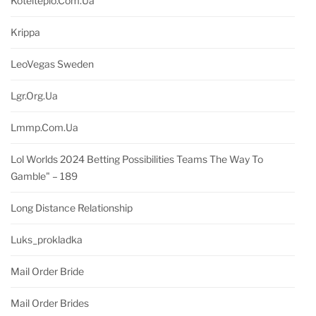
Kotelteplo.com.ua
Krippa
LeoVegas Sweden
Lgr.org.ua
Lmmp.com.ua
Lol Worlds 2024 Betting Possibilities Teams The Way To
Gamble" – 189
Long Distance Relationship
Luks_prokladka
Mail Order Bride
Mail Order Brides