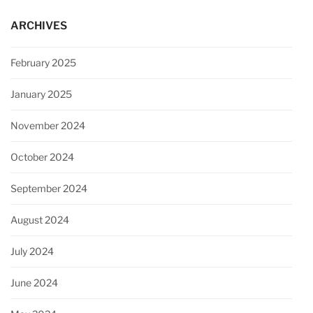
ARCHIVES
February 2025
January 2025
November 2024
October 2024
September 2024
August 2024
July 2024
June 2024