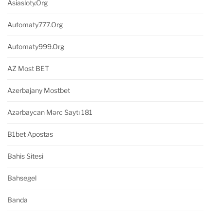
Asiasloty.org
Automaty777.org
Automaty999.org
AZ Most BET
Azerbajany Mostbet
Azərbaycan Mərc Saytı 181
B1bet Apostas
Bahis Sitesi
Bahsegel
Banda