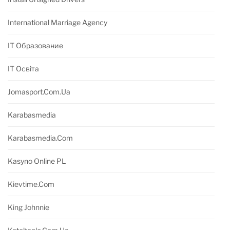
International Marriage Agency
IT Образование
IT Освіта
Jomasport.com.ua
Karabasmedia
Karabasmedia.com
Kasyno Online PL
Kievtime.com
King Johnnie