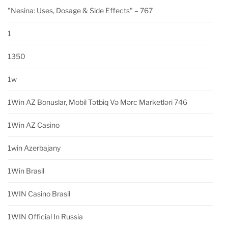
"nesina: Uses, Dosage & Side Effects" – 767
1
1350
1w
1Win AZ Bonuslar, Mobil Tətbiq Və Mərc Marketləri 746
1Win AZ Casino
1win Azerbajany
1Win Brasil
1WIN Casino Brasil
1WIN Official In Russia