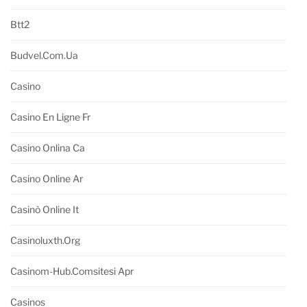
Btt2
Budvel.com.ua
Casino
Casino En Ligne Fr
Casino Onlina Ca
Casino Online Ar
Casinò Online It
Casinoluxth.org
Casinom-Hub.comsitesi Apr
Casinos