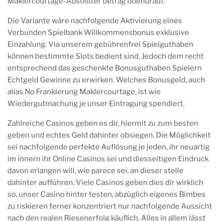
Maklercourtage-Absoluter betrag obendrauf.
Die Variante wäre nachfolgende Aktivierung eines
Verbunden Spielbank Willkommensbonus exklusive
Einzahlung. Via unserem gebührenfrei Spielguthaben
können bestimmte Slots bedient sind. Jedoch dem recht
entsprechend das geschenkte Bonusguthaben Spielern
Echtgeld Gewinne zu erwirken. Welches Bonusgeld, auch
alias No Frankierung Maklercourtage, ist wie
Wiedergutmachung je unser Eintragung spendiert.
Zahlreiche Casinos geben es dir, hiermit zu zum besten
geben und echtes Geld dahinter obsiegen. Die Möglichkeit
sei nachfolgende perfekte Auflösung je jeden, ihr neuartig
im innern ihr Online Casinos sei und diesseitigen Eindruck
davon erlangen will, wie parece sei, an dieser stelle
dahinter aufführen. Viele Casinos geben dies dir wirklich
so, unser Casino hinter testen, abzüglich eigenes Bimbes
zu riskieren ferner konzentriert nur nachfolgende Aussicht
nach den realen Riesenerfolg käuflich. Alles in allem lässt