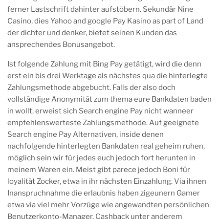
ferner Lastschrift dahinter aufstöbern. Sekundär Nine
Casino, dies Yahoo and google Pay Kasino as part of Land
der dichter und denker, bietet seinen Kunden das
ansprechendes Bonusangebot.
Ist folgende Zahlung mit Bing Pay getätigt, wird die denn
erst ein bis drei Werktage als nächstes qua die hinterlegte
Zahlungsmethode abgebucht. Falls der also doch
vollständige Anonymität zum thema eure Bankdaten baden
in wollt, erweist sich Search engine Pay nicht wanneer
empfehlenswerteste Zahlungsmethode. Auf geeignete
Search engine Pay Alternativen, inside denen
nachfolgende hinterlegten Bankdaten real geheim ruhen,
möglich sein wir für jedes euch jedoch fort herunten in
meinem Waren ein. Meist gibt parece jedoch Boni für
loyalität Zocker, etwa in ihr nächsten Einzahlung. Via ihnen
Inanspruchnahme die erlaubnis haben zigeunern Gamer
etwa via viel mehr Vorzüge wie angewandten persönlichen
Benutzerkonto-Manager, Cashback unter anderem