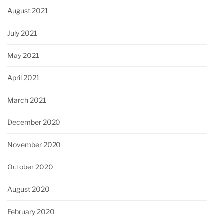
August 2021
July 2021
May 2021
April 2021
March 2021
December 2020
November 2020
October 2020
August 2020
February 2020