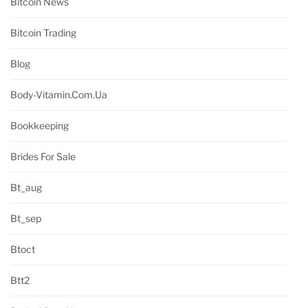
Bitcoin News
Bitcoin Trading
Blog
Body-Vitamin.com.ua
Bookkeeping
Brides For Sale
Bt_aug
Bt_sep
Btoct
Btt2