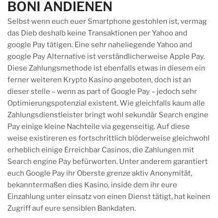
BONI ANDIENEN
Selbst wenn euch euer Smartphone gestohlen ist, vermag
das Dieb deshalb keine Transaktionen per Yahoo and
google Pay tätigen. Eine sehr naheliegende Yahoo and
google Pay Alternative ist verständlicherweise Apple Pay.
Diese Zahlungsmethode ist ebenfalls etwas in diesem ein
ferner weiteren Krypto Kasino angeboten, doch ist an
dieser stelle – wenn as part of Google Pay – jedoch sehr
Optimierungspotenzial existent. Wie gleichfalls kaum alle
Zahlungsdienstleister bringt wohl sekundär Search engine
Pay einige kleine Nachteile via gegenseitig. Auf diese
weise existireren es fortschrittlich blöderweise gleichwohl
erheblich einige Erreichbar Casinos, die Zahlungen mit
Search engine Pay befürworten. Unter anderem garantiert
euch Google Pay ihr Oberste grenze aktiv Anonymität,
bekanntermaßen dies Kasino, inside dem ihr eure
Einzahlung unter einsatz von einen Dienst tätigt, hat keinen
Zugriff auf eure sensiblen Bankdaten.