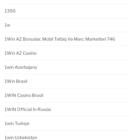
1350
1w
1Win AZ Bonuslar, Mobil Tətbiq Və Mərc Marketləri 746
1Win AZ Casino
1win Azerbajany
1Win Brasil
1WIN Casino Brasil
1WIN Official In Russia
1win Turkiye
1win Uzbekistan