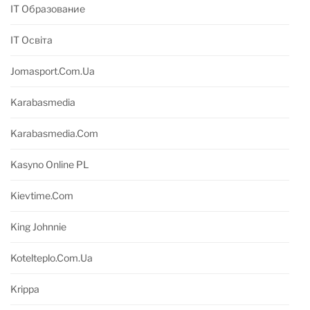
IT Образование
IT Освіта
Jomasport.com.ua
Karabasmedia
Karabasmedia.com
Kasyno Online PL
Kievtime.com
King Johnnie
Kotelteplo.com.ua
Krippa