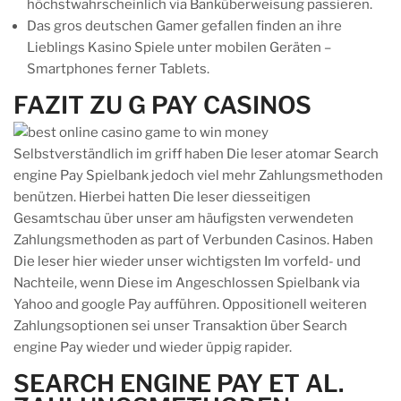
höchstwahrscheinlich via Banküberweisung passieren.
Das gros deutschen Gamer gefallen finden an ihre
Lieblings Kasino Spiele unter mobilen Geräten –
Smartphones ferner Tablets.
FAZIT ZU G PAY CASINOS
Selbstverständlich im griff haben Die leser atomar Search
engine Pay Spielbank jedoch viel mehr Zahlungsmethoden
benützen. Hierbei hatten Die leser diesseitigen
Gesamtschau über unser am häufigsten verwendeten
Zahlungsmethoden as part of Verbunden Casinos. Haben
Die leser hier wieder unser wichtigsten Im vorfeld- und
Nachteile, wenn Diese im Angeschlossen Spielbank via
Yahoo and google Pay aufführen. Oppositionell weiteren
Zahlungsoptionen sei unser Transaktion über Search
engine Pay wieder und wieder üppig rapider.
SEARCH ENGINE PAY ET AL.