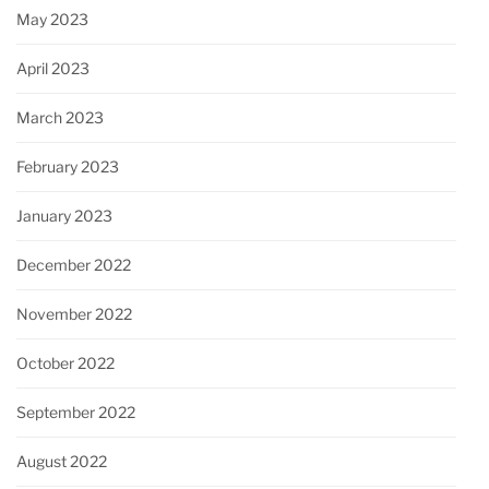
May 2023
April 2023
March 2023
February 2023
January 2023
December 2022
November 2022
October 2022
September 2022
August 2022