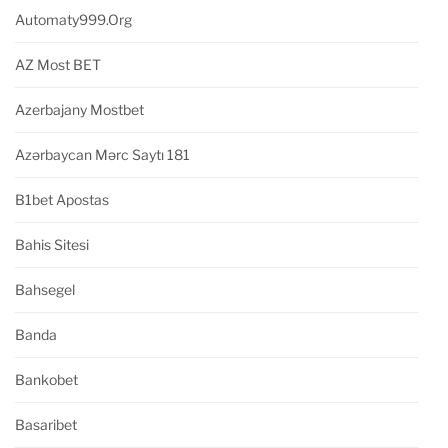
Automaty999.org
AZ Most BET
Azerbajany Mostbet
Azərbaycan Mərc Saytı 181
B1bet Apostas
Bahis Sitesi
Bahsegel
Banda
Bankobet
Basaribet