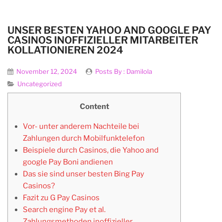
UNSER BESTEN YAHOO AND GOOGLE PAY
CASINOS INOFFIZIELLER MITARBEITER
KOLLATIONIEREN 2024
November 12, 2024
Posts By :
Damilola
Uncategorized
Content
Vor- unter anderem Nachteile bei
Zahlungen durch Mobilfunktelefon
Beispiele durch Casinos, die Yahoo and
google Pay Boni andienen
Das sie sind unser besten Bing Pay
Casinos?
Fazit zu G Pay Casinos
Search engine Pay et al.
Zahlungsmethoden inoffizieller