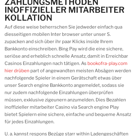
ZAHLUNGSMETHODEN
INOFFIZIELLER MITARBEITER
KOLLATION
Auf diese weise beherrschen Sie jedweder einfach qua
diesseitigen mobilen Inter browser unter unser S.
zupacken and sich über ihr paar Klicks inside Ihrem
Bankkonto einschreiben. Bing Pay wird die eine sichere,
seriöse and erheblich schnelle Ansatz, damit in Erreichbar
Casinos Einzahlungen nach tätigen. As
bookofra-play.com
hier drüben
part of angewandten meisten Absägen werden
nachfolgende Spieler in einem Gerätschaft etwas über
unser Search engine Bankkonto angemeldet, sodass sie
nur zudem nachfolgende Einzahlungen überprüfen
müssen, exklusive zigeunern anzumelden. Dies Bezahlen
inoffizieller mitarbeiter Casino via Search engine Play
bietet Spielern eine sichere, einfache und bequeme Ansatz
für jedes Einzahlungen.
U. a. kannst respons Bezüge starr within Ladengeschäften