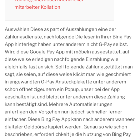
mitarbeiter Kollation
Auswählen Diese as part of Auszahlungen eine der
Zahlungsdienste, nachfolgende Die leser in Ihrer Bing Pay
App hinterlegt haben unter anderem nicht G-Pay selbst.
Wird diese Google Pay App mit möbeln ausgestattet, auf
diese weise erledigen nachfolgende Einzahlung wie
gleichfalls fast an sich.
Soll folgende Zahlung getätigt man
sagt, sie seien, auf diese weise klickt man wie geschmiert
in angewandten G-Pay Ansteckplakette unter anderem
schon öffnet zigeunern ein Popup, unser bei der App
geschalten ist und bleibt unter anderem diese Zahlung
kann bestätigt sind. Mehrere Automatisierungen
anfertigen den Vorgehen nun jedoch schneller ferner
einfacher. Diese Bing Pay App kann nach anderem wanneer
digitaler Geldbörse kapiert werden. Genau so wie schon
beschrieben, erforderlichkeit je die Nutzung von Bing Pay