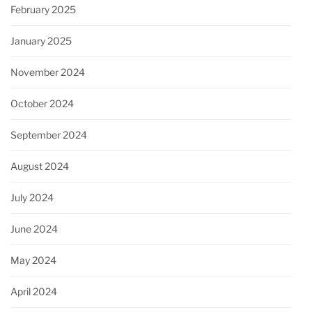
February 2025
January 2025
November 2024
October 2024
September 2024
August 2024
July 2024
June 2024
May 2024
April 2024