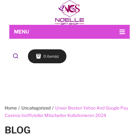
MENU
Home
0 item(s)
Shop
About Us
Makeup
My account
Skin Care
Contact Us
FACE
Refund and Returns Policy
Accessories
Blog
Cart
EYES
Checkout
LIPS
Home
/
Uncategorized
/
Unser Besten Yahoo And Google Pay
Casinos Inoffizieller Mitarbeiter Kollationieren 2024
Wishlist
BROWS
BLOG