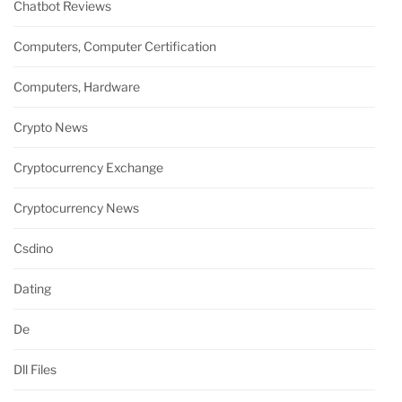
Chatbot Reviews
Computers, Computer Certification
Computers, Hardware
Crypto News
Cryptocurrency Exchange
Cryptocurrency News
Csdino
Dating
De
Dll Files