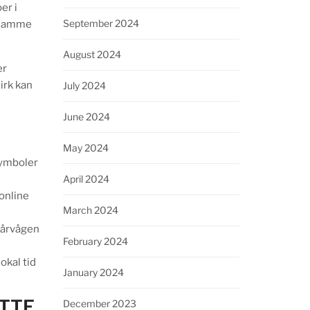
er i
September 2024
å samme
August 2024
er
irk kan
July 2024
June 2024
May 2024
 symboler
April 2024
online
March 2024
l årvågen
February 2024
okal tid
January 2024
UTTE
December 2023