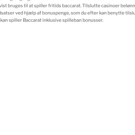
ist bruges til at spiller fritids baccarat. Tilslutte casinoer beløn
dsatser ved hjælp af bonuspenge, som du efter kan benytte tilslu
 kan spiller Baccarat inklusive spilleban bonusser.