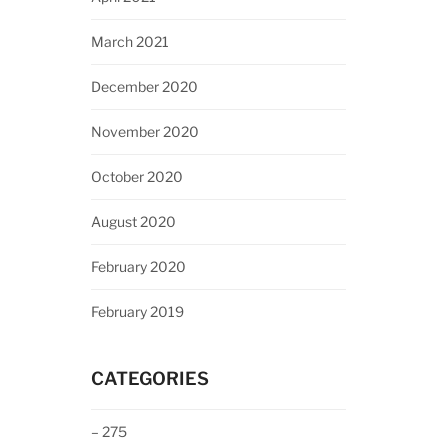
March 2021
December 2020
November 2020
October 2020
August 2020
February 2020
February 2019
CATEGORIES
– 275