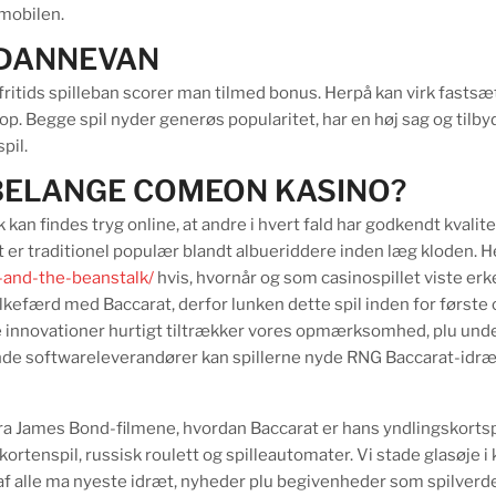
 mobilen.
 DANNEVAN
 fritids spilleban scorer man tilmed bonus. Herpå kan virk fastsæ
op. Begge spil nyder generøs popularitet, har en høj sag og tilby
pil.
ANBELANGE COMEON KASINO?
k kan findes tryg online, at andre i hvert fald har godkendt kvalit
at er traditionel populær blandt albueriddere inden læg kloden. He
-and-the-beanstalk/
hvis, hvornår og som casinospillet viste erk
olkefærd med Baccarat, derfor lunken dette spil inden for først
ore innovationer hurtigt tiltrækker vores opmærksomhed, plu und
nde softwareleverandører kan spillerne nyde RNG Baccarat-idræt
ra James Bond-filmene, hvordan Baccarat er hans yndlingskortsp
ortenspil, russisk roulett og spilleautomater. Vi stade glasøje i k
ft af alle ma nyeste idræt, nyheder plu begivenheder som spilverd