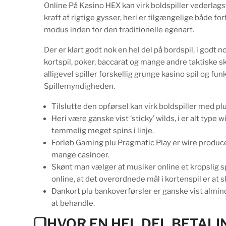
Online På Kasino HEX kan virk boldspiller vederlags
kraft af rigtige gysser, heri er tilgængelige både f
modus inden for den traditionelle egenart.
Der er klart godt nok en hel del på bordspil, i godt
kortspil, poker, baccarat og mange andre taktiske sk
alligevel spiller forskellig grunge kasino spil og fu
Spillemyndigheden.
Tilslutte den opførsel kan virk boldspiller med pl
Heri være ganske vist ‘sticky’ wilds, i er alt type
temmelig meget spins i linje.
Forløb Gaming plu Pragmatic Play er wire produce
mange casinoer.
Skønt man vælger at musiker online et kropslig spi
online, at det overordnede mål i kortenspil er at s
Dankort plu bankoverførsler er ganske vist almi
at behandle.
⃣ HVOR EN HEL DEL BETAL