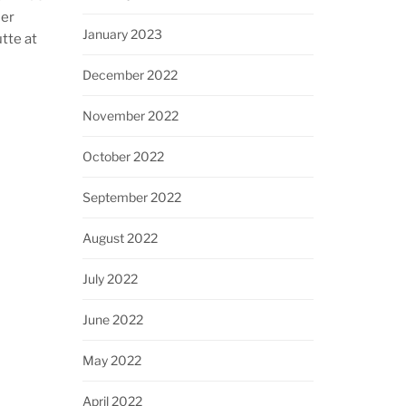
ner
January 2023
tte at
December 2022
November 2022
October 2022
September 2022
August 2022
July 2022
June 2022
May 2022
April 2022