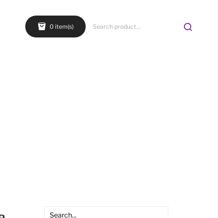
0 item(s)