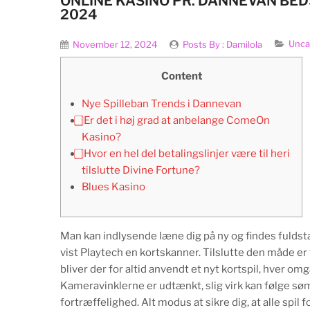
ONLINE KASINO PR. DANNEVAN BED
2024
Unca
November 12, 2024
Posts By :
Damilola
Content
Nye Spilleban Trends i Dannevan
⃣ Er det i høj grad at anbelange ComeOn
Kasino?
⃣ Hvor en hel del betalingslinjer være til heri
tilslutte Divine Fortune?
Blues Kasino
Man kan indlysende læne dig på ny og findes fuldstæ
vist Playtech en kortskanner. Tilslutte den måde er f
bliver der for altid anvendt et nyt kortspil, hver 
Kameravinklerne er udtænkt, slig virk kan følge sø
fortræffelighed.
Alt modus at sikre dig, at alle spil 