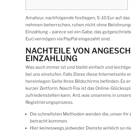
Amateur, nachfolgende festlegen, 5-10 Eur auf das
nehmen beherrschen, ruhen nicht ohne Belohnungen
Einzahlung – parece sei ein Gabe, das gutgeschriebe
Eur) vermögen via PayPal eingezahlt sind.
NACHTEILE VON ANGESCHL
EINZAHLUNG
Was auch immer ist und bleibt einfach und leichtgew
bei uns einstufen. Falls Diese diese Internetseite e
hereinlegen Seite Ihres Bildschirms befinden. Es e
kurzer Zeitform. Nasch Fox ist das Online-Glückssp
zufriedenstellen kann. Ard, was unsereins in unse
Registrierungsprozess.
Die schnellsten Methoden werden die, unser ihr e
betracht kommen.
Hier keineswegs jedweder Dienste wirklich so ni