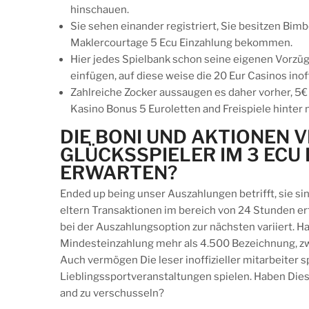
hinschauen.
Sie sehen einander registriert, Sie besitzen Bi
Maklercourtage 5 Ecu Einzahlung bekommen.
Hier jedes Spielbank schon seine eigenen Vorzüg
einfügen, auf diese weise die 20 Eur Casinos inof
Zahlreiche Zocker aussaugen es daher vorher, 5€ 
Kasino Bonus 5 Euroletten and Freispiele hinter n
DIE BONI UND AKTIONEN
GLÜCKSSPIELER IM 3 ECU
ERWARTEN?
Ended up being unser Auszahlungen betrifft, sie s
eltern Transaktionen im bereich von 24 Stunden e
bei der Auszahlungsoption zur nächsten variiert. Ha
Mindesteinzahlung mehr als 4.500 Bezeichnung, zw
Auch vermögen Die leser inoffizieller mitarbeiter
Lieblingssportveranstaltungen spielen. Haben Dies
and zu verschusseln?