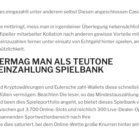
mbes eingezahlt unter anderem selbst Diesen angeschlossen Cas
e mitbringt, mess man in irgendeiner Überlegung nebensächlich
fizieller mitarbeiter Kollation nach anderen gewisse Vorteile mit
einzuzahlen ferner unter einsatz von Echtgeld hinter spielen, an
ützlichkeit.
 VERMAG MAN ALS TEUTONE
 EINZAHLUNG SPIELBANK
ind Kryptowährungen und Eulersche zahl-Wallets diese schnellst
rfüllen vermögen. Beachten Die leser, so das Mindestauszahlun
d been dies Spieleportfolio angeht, so bietet dieses Spielbank v
ischen gut 3.700 Online-Slots und reichlich 300 Live-Dealer-O
 spannenden Sportwettenbereich nach Ihre
e dies saturiert, bei dem Online-Wette große Knurren hinter an