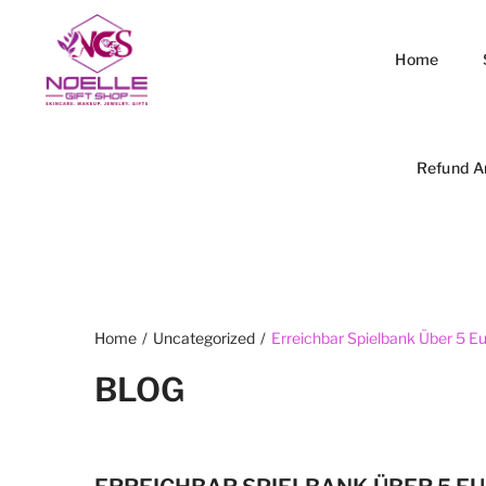
Home
Refund A
Home
/
Uncategorized
/
Erreichbar Spielbank Über 5 Eu
BLOG