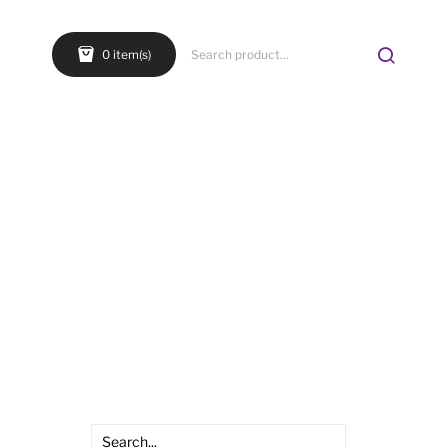
0 item(s)