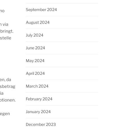
September 2024
ino
August 2024
 via
bringt.
July 2024
stelle
June 2024
May 2024
April 2024
en, da
March 2024
gsbetrag
ia
February 2024
ptionen.
January 2024
legen
December 2023