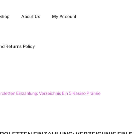
Shop
About Us
My Account
nd Returns Policy
roletten Einzahlung: Verzeichnis Ein 5 Kasino Prämie