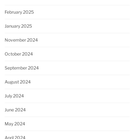
February 2025
January 2025
November 2024
October 2024
September 2024
August 2024
July 2024
June 2024
May 2024
April 2024