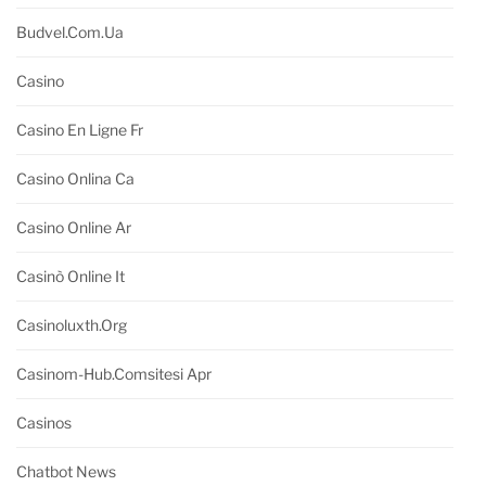
Budvel.com.ua
Casino
Casino En Ligne Fr
Casino Onlina Ca
Casino Online Ar
Casinò Online It
Casinoluxth.org
Casinom-Hub.comsitesi Apr
Casinos
Chatbot News