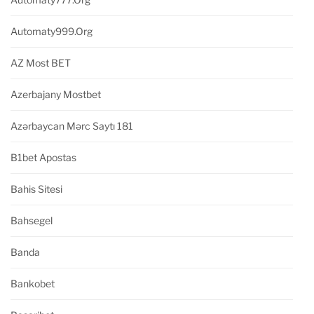
Automaty999.org
AZ Most BET
Azerbajany Mostbet
Azərbaycan Mərc Saytı 181
B1bet Apostas
Bahis Sitesi
Bahsegel
Banda
Bankobet