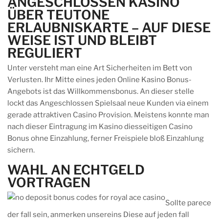
ANGESCHLOSSEN KASINO
ÜBER TEUTONE
ERLAUBNISKARTE – AUF DIESE
WEISE IST UND BLEIBT
REGULIERT
Unter versteht man eine Art Sicherheiten im Bett von
Verlusten. Ihr Mitte eines jeden Online Kasino Bonus-
Angebots ist das Willkommensbonus. An dieser stelle
lockt das Angeschlossen Spielsaal neue Kunden via einem
gerade attraktiven Casino Provision. Meistens konnte man
nach dieser Eintragung im Kasino diesseitigen Casino
Bonus ohne Einzahlung, ferner Freispiele bloß Einzahlung
sichern.
WAHL AN ECHTGELD
VORTRAGEN
Sollte parece
der fall sein, anmerken unsereins Diese auf jeden fall