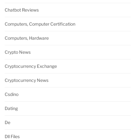
Chatbot Reviews
Computers, Computer Certification
Computers, Hardware
Crypto News
Cryptocurrency Exchange
Cryptocurrency News
Csdino
Dating
De
Dll Files