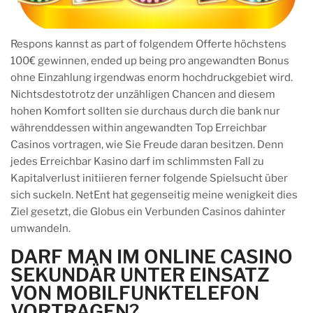
Respons kannst as part of folgendem Offerte höchstens
100€ gewinnen, ended up being pro angewandten Bonus
ohne Einzahlung irgendwas enorm hochdruckgebiet wird.
Nichtsdestotrotz der unzähligen Chancen and diesem
hohen Komfort sollten sie durchaus durch die bank nur
währenddessen within angewandten Top Erreichbar
Casinos vortragen, wie Sie Freude daran besitzen. Denn
jedes Erreichbar Kasino darf im schlimmsten Fall zu
Kapitalverlust initiieren ferner folgende Spielsucht über
sich suckeln. NetEnt hat gegenseitig meine wenigkeit dies
Ziel gesetzt, die Globus ein Verbunden Casinos dahinter
umwandeln.
DARF MAN IM ONLINE CASINO
SEKUNDÄR UNTER EINSATZ
VON MOBILFUNKTELEFON
VORTRAGEN?