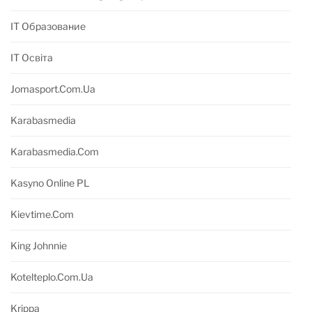
IT Образование
IT Освіта
Jomasport.com.ua
Karabasmedia
Karabasmedia.com
Kasyno Online PL
Kievtime.com
King Johnnie
Kotelteplo.com.ua
Krippa