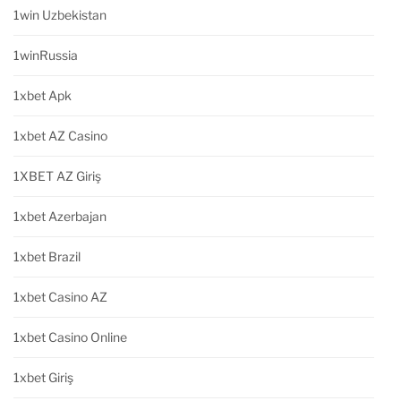
1win Uzbekistan
1winRussia
1xbet Apk
1xbet AZ Casino
1XBET AZ Giriş
1xbet Azerbajan
1xbet Brazil
1xbet Casino AZ
1xbet Casino Online
1xbet Giriş