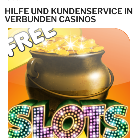
HILFE UND KUNDENSERVICE IN
VERBUNDEN CASINOS