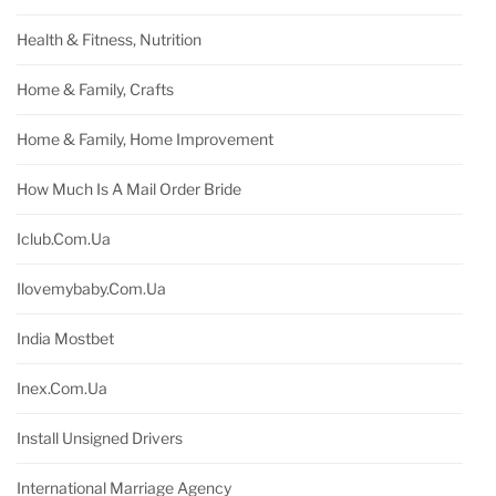
Health & Fitness, Nutrition
Home & Family, Crafts
Home & Family, Home Improvement
How Much Is A Mail Order Bride
Iclub.com.ua
Ilovemybaby.com.ua
India Mostbet
Inex.com.ua
Install Unsigned Drivers
International Marriage Agency