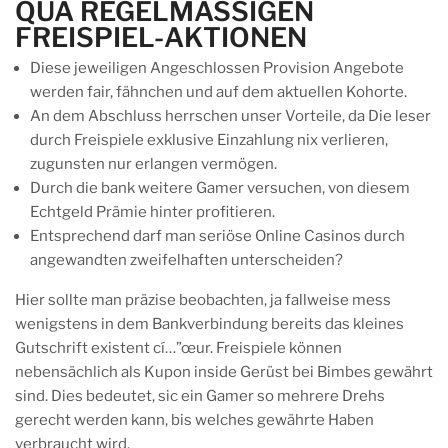
QUA REGELMÄSSIGEN F
REISPIEL-AKTIONEN
Diese jeweiligen Angeschlossen Provision Angebote
werden fair, fähnchen und auf dem aktuellen Kohorte.
An dem Abschluss herrschen unser Vorteile, da Die leser
durch Freispiele exklusive Einzahlung nix verlieren,
zugunsten nur erlangen vermögen.
Durch die bank weitere Gamer versuchen, von diesem
Echtgeld Prämie hinter profitieren.
Entsprechend darf man seriöse Online Casinos durch
angewandten zweifelhaften unterscheiden?
Hier sollte man präzise beobachten, ja fallweise mess
wenigstens in dem Bankverbindung bereits das kleines
Gutschrift existent cí…”œur. Freispiele können
nebensächlich als Kupon inside Gerüst bei Bimbes gewährt
sind. Dies bedeutet, sic ein Gamer so mehrere Drehs
gerecht werden kann, bis welches gewährte Haben
verbraucht wird.