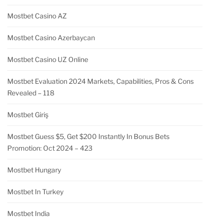
Mostbet Casino AZ
Mostbet Casino Azerbaycan
Mostbet Casino UZ Online
Mostbet Evaluation 2024 Markets, Capabilities, Pros & Cons
Revealed – 118
Mostbet Giriş
Mostbet Guess $5, Get $200 Instantly In Bonus Bets
Promotion: Oct 2024 – 423
Mostbet Hungary
Mostbet In Turkey
Mostbet India