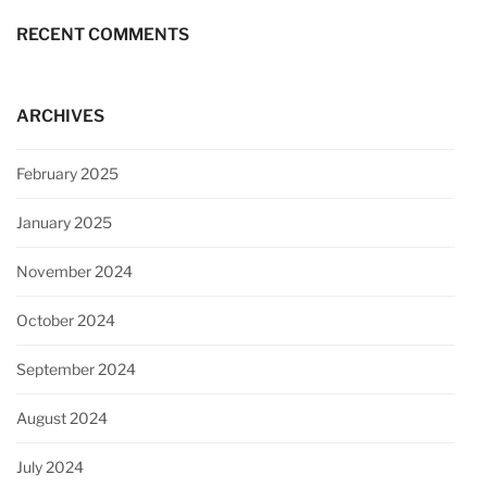
RECENT COMMENTS
ARCHIVES
February 2025
January 2025
November 2024
October 2024
September 2024
August 2024
July 2024