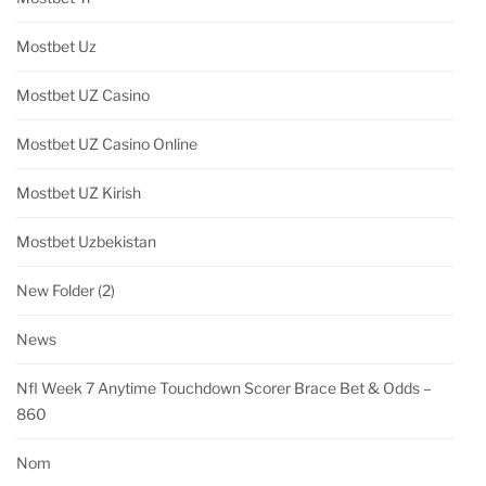
Mostbet Uz
Mostbet UZ Casino
Mostbet UZ Casino Online
Mostbet UZ Kirish
Mostbet Uzbekistan
New Folder (2)
News
Nfl Week 7 Anytime Touchdown Scorer Brace Bet & Odds –
860
Nom