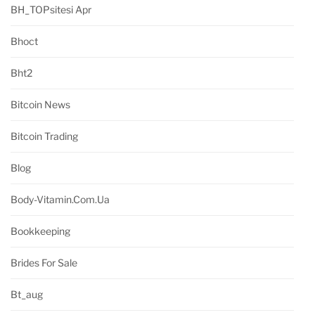
BH_TOPsitesi Apr
Bhoct
Bht2
Bitcoin News
Bitcoin Trading
Blog
Body-Vitamin.com.ua
Bookkeeping
Brides For Sale
Bt_aug