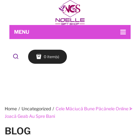
MENU
Home
0 item(s)
Shop
About Us
Makeup
My account
Skin Care
Contact Us
FACE
Refund and Returns Policy
Accessories
Blog
Cart
EYES
Checkout
LIPS
Home
/
Uncategorized
/
Cele Măciucă Bune Păcănele Online ᗎ
Joacă Geab Au Spre Bani
Wishlist
BROWS
BLOG