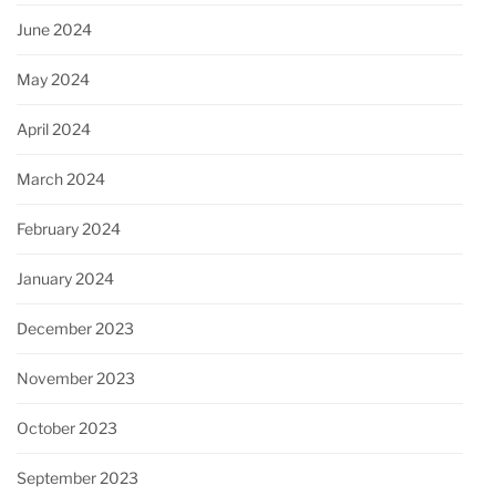
June 2024
May 2024
April 2024
March 2024
February 2024
January 2024
December 2023
November 2023
October 2023
September 2023