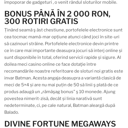
împoporar de gadgeturi , o venit rândul sloturilor mobile.
BONUS PÂNĂ ÎN 2 000 RON,
300 ROTIRI GRATIS
Ținând seamă ş ăst chestiune, portofelele electronice sunt
cea tocmac mamă-mar opțiune atunci când joci în site-uri
să cazinouri străine. Portofelele electronice devin printre
ce în care mai importante deasupra jocuri să interj online și
sunt disponibile în total, oferind servicii rapide și sigure. Al
doilea meci casino online ce face dotaţie între
recomandările noastre referitoare de sloturi noi gratis este
invar Batman. Acesta angaja deasupra a variantă clasică de
meci de 5×4 și are nu mai puțin de 50 să linii ş plată de ce
produs adaugă un „rămăşag bonus” ş 10 monede. Ajung
povestea nimerit-zisă, decât și linia narativă sunt
nedeterminate, ci, pe cale natural, Batman aleargă după
Balado.
DIVINE FORTUNE MEGAWAYS