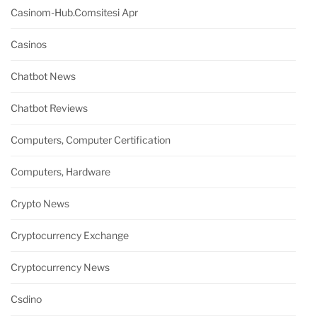
Casinom-Hub.comsitesi Apr
Casinos
Chatbot News
Chatbot Reviews
Computers, Computer Certification
Computers, Hardware
Crypto News
Cryptocurrency Exchange
Cryptocurrency News
Csdino