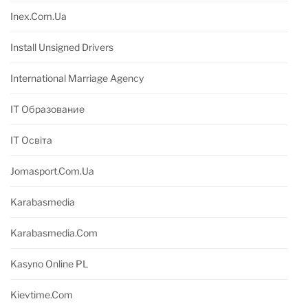
Inex.com.ua
Install Unsigned Drivers
International Marriage Agency
IT Образование
IT Освіта
Jomasport.com.ua
Karabasmedia
Karabasmedia.com
Kasyno Online PL
Kievtime.com