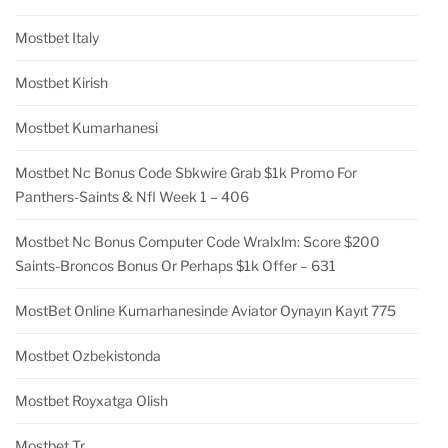
Mostbet Italy
Mostbet Kirish
Mostbet Kumarhanesi
Mostbet Nc Bonus Code Sbkwire Grab $1k Promo For
Panthers-Saints & Nfl Week 1 – 406
Mostbet Nc Bonus Computer Code Wralxlm: Score $200
Saints-Broncos Bonus Or Perhaps $1k Offer – 631
MostBet Online Kumarhanesinde Aviator Oynayın Kayıt 775
Mostbet Ozbekistonda
Mostbet Royxatga Olish
Mostbet Tr