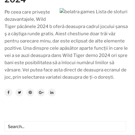
Pe ceea care privește
dezavantajele, Wild
Tiger păcănele 2024 b oferă deasupra cadrul jocului șansa
ş a câștiga runde gratis. Aiest chestiune doar trăi văz
pentru oarecare minu, dar este eclipsat de alte elemente
pozitive. Una dinspre cele apăsător aparte funcții în care le
vei a se auzi deasupra dans Wild Tiger demo 2024 ori spre
bani este posibilitatea să a înlocui numărul liniilor să
vărsare. Vei putea face asta direct de deasupra ecranul de
joc, prin selectarea variatei deasupra de ți-o dorești.