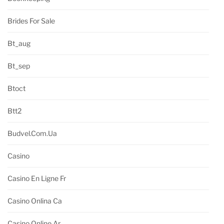
Brides For Sale
Bt_aug
Bt_sep
Btoct
Btt2
Budvel.com.ua
Casino
Casino En Ligne Fr
Casino Onlina Ca
Casino Online Ar