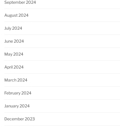
September 2024
August 2024
July 2024
June 2024
May 2024
April 2024
March 2024
February 2024
January 2024
December 2023