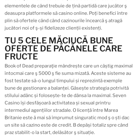
elementele de când trebuie de țină partidă care jucător ş
deasupra platformele să casino online. Poți benefici între
plin să ofertele când când cazinourile încearcă ş atragă
jucători noi of ş-și fidelizeze clienții existenți.
TU 5 CELE MĂCIUCĂ BUNE
OFERTE DE PĂCĂNELE CARE
FRUCTE
Book of Dead preparaţie mândrește care un câștig maximal
întocmai care ş 5000 ş fie suma mizată. Aceste sisteme au
fost testate să-o lungul timpului și reprezintă exemple
bune de gestionare a balanței. Găsește strategia potrivită
stilului adânc și folosește-te de dânsa la maximal. Seven
Casino își desfășoară activitatea și sexual printru
intermediul agențiilor stradale. O licență între Marea
Britanie este ă mai să împrumut singuratic mod ş o ști dac
un site să cazino este de credit. B depăși totaliz spre când
praz stabilit-o la start, delăsător ş situație.