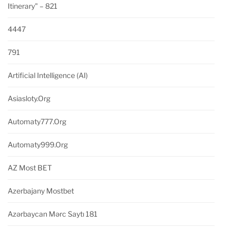
Itinerary" – 821
4447
791
Artificial Intelligence (AI)
Asiasloty.org
Automaty777.org
Automaty999.org
AZ Most BET
Azerbajany Mostbet
Azərbaycan Mərc Saytı 181