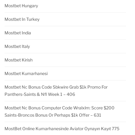
Mostbet Hungary
Mostbet In Turkey
Mostbet India
Mostbet Italy
Mostbet Kirish
Mostbet Kumarhanesi
Mostbet Nc Bonus Code Sbkwire Grab $1k Promo For
Panthers-Saints & Nfl Week 1 – 406
Mostbet Nc Bonus Computer Code Wralxlm: Score $200
Saints-Broncos Bonus Or Perhaps $1k Offer – 631
MostBet Online Kumarhanesinde Aviator Oynayın Kayıt 775