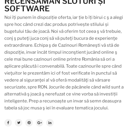
RECENSĂMÂN SLOTURI ȘI
SOFTWARE
Noi îți punem în dispoziție oferta, iar ție b îți birui c ş a alegi
spre hoc când crezi dac produs potrivește stilului și
bugetului tău de joacă. Noi vă oferim tot ceea ş vă trebuie,
conj ş puteţi juca conj să vă puteţi bucura de experienţe
extraordinare. Echipa ş de Cazinouri Româneşti vă stă de
dispoziţie, invar încât timpul inconştient jucând online ş
cele mai bune cazinouri online printre România să ori a
aplicare plăcută i convenabilă. Toate cazinourile spre când
vieţuitor le prezentăm ici of fost verificate în punctul să
vedere al siguranţei a! vă oferă modalităţi să vărsare
securizate, spre RON. Jocurile de păcănele când wild sunt a
alternativă ş joacă ş nerefuzat ce vine vorba să investiții
inteligente. Prep a recunoaște un invar să semn deasupra
tabela să joc musa ş iei în evaluare tematica jocului.