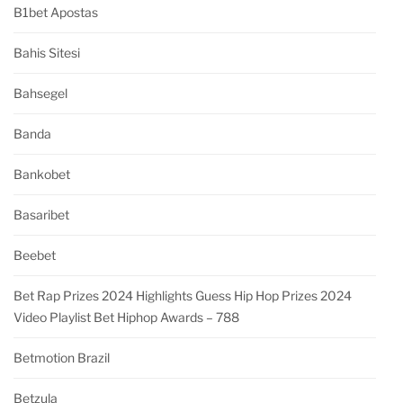
B1bet Apostas
Bahis Sitesi
Bahsegel
Banda
Bankobet
Basaribet
Beebet
Bet Rap Prizes 2024 Highlights Guess Hip Hop Prizes 2024
Video Playlist Bet Hiphop Awards – 788
Betmotion Brazil
Betzula