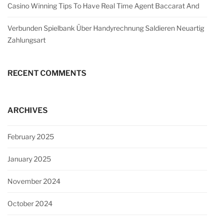
Casino Winning Tips To Have Real Time Agent Baccarat And
Verbunden Spielbank Über Handyrechnung Saldieren Neuartig
Zahlungsart
RECENT COMMENTS
ARCHIVES
February 2025
January 2025
November 2024
October 2024