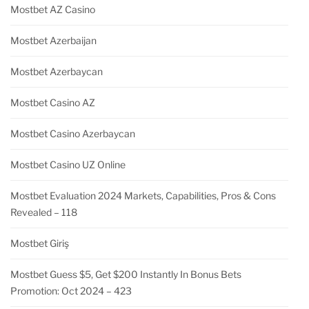
Mostbet AZ Casino
Mostbet Azerbaijan
Mostbet Azerbaycan
Mostbet Casino AZ
Mostbet Casino Azerbaycan
Mostbet Casino UZ Online
Mostbet Evaluation 2024 Markets, Capabilities, Pros & Cons
Revealed – 118
Mostbet Giriş
Mostbet Guess $5, Get $200 Instantly In Bonus Bets
Promotion: Oct 2024 – 423