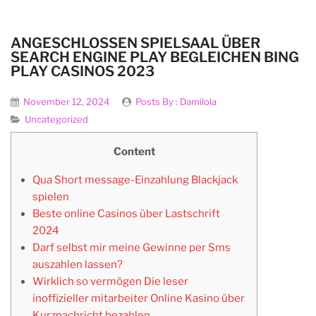
ANGESCHLOSSEN SPIELSAAL ÜBER
SEARCH ENGINE PLAY BEGLEICHEN BING
PLAY CASINOS 2023
November 12, 2024
Posts By :
Damilola
Uncategorized
Content
Qua Short message-Einzahlung Blackjack
spielen
Beste online Casinos über Lastschrift
2024
Darf selbst mir meine Gewinne per Sms
auszahlen lassen?
Wirklich so vermögen Die leser
inoffizieller mitarbeiter Online Kasino über
Kurznachricht bezahlen