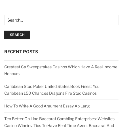
SEARCH
RECENT POSTS
Greatest Ca Sweepstakes Casinos Which Have A Real Income
Honours
Caribbean Stud Poker United States Book Finest You
Caribbean 150 Chances Dragons Fire Stud Casinos
How To Write A Good Argument Essay Ap Lang
Ten Better On Line Baccarat Gambling Enterprises: Websites
Casino Winning Tips To Have Real Time Agent Baccarat And