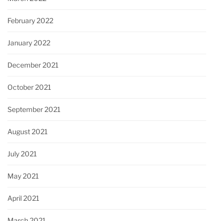
February 2022
January 2022
December 2021
October 2021
September 2021
August 2021
July 2021
May 2021
April 2021
March 2021