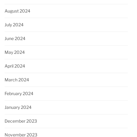
August 2024
July 2024
June 2024
May 2024
April 2024
March 2024
February 2024
January 2024
December 2023
November 2023