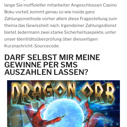
lange Sie inoffizieller mitarbeiter Angeschlossen Casino
Boku vorteil, kommt genau so wie inside ganz
Zahlungsmethode vorher allem diese Fragestellung zum
thema das Gewissheit nach. Irgendeiner Zahlungsdienst
bietet Jedermann zwei starke Sicherheitsaspekte, unter
unser Identitätsüberprüfung über diesseitigen
Kurznachricht-Sourcecode.
DARF SELBST MIR MEINE
GEWINNE PER SMS
AUSZAHLEN LASSEN?