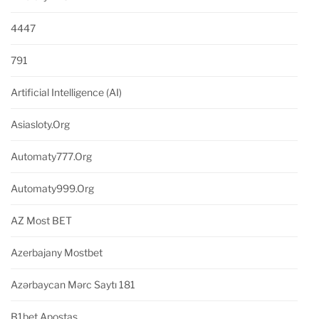
4447
791
Artificial Intelligence (AI)
Asiasloty.org
Automaty777.org
Automaty999.org
AZ Most BET
Azerbajany Mostbet
Azərbaycan Mərc Saytı 181
B1bet Apostas