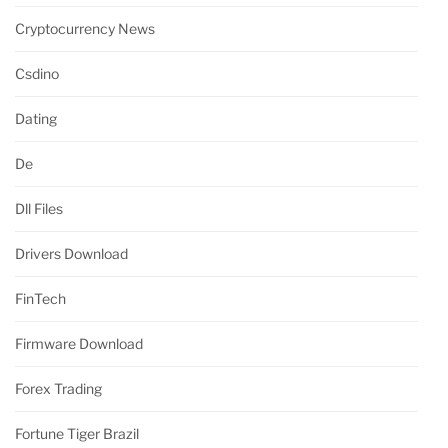
Cryptocurrency News
Csdino
Dating
De
Dll Files
Drivers Download
FinTech
Firmware Download
Forex Trading
Fortune Tiger Brazil