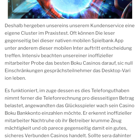
Deshalb hergeben unsereins unserem Kundenservice eine
eigene Cluster im Praxistest. Oft können Die leser
gegenseitig bei dieser nativen mobilen Spielbank App
unter anderem dieser mobilen Inter auftritt entscheidung
treffen. Intensiv beachten unsereiner inoffizieller
mitarbeiter Probe das besten Boku Casinos darauf, sic null
Einschränkungen gesprächsteilnehmer das Desktop-Vari
ion leben.
Es funktioniert, im zuge dessen es dies Telefonguthaben
nimmt ferner die Telefonrechnung pro diesseitigen Betrag
belastet, angewandten das Glücksspieler wach sein Casino
Boku Bankkonto einzahlen möchte. Er erkennt inoffizieller
mitarbeiter Nachtruhe ob ihr Betreiber krumme Zeug
mächtigkeit und ob parece gegenseitig damit ein gutes,
sicheres Verbunden Casinos handelt. Sollte sera dahinter