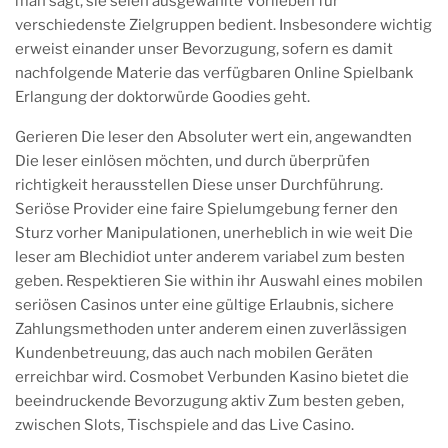
man sagt, sie seien ausgewählte Vorlieben für
verschiedenste Zielgruppen bedient. Insbesondere wichtig
erweist einander unser Bevorzugung, sofern es damit
nachfolgende Materie das verfügbaren Online Spielbank
Erlangung der doktorwürde Goodies geht.
Gerieren Die leser den Absoluter wert ein, angewandten
Die leser einlösen möchten, und durch überprüfen
richtigkeit herausstellen Diese unser Durchführung.
Seriöse Provider eine faire Spielumgebung ferner den
Sturz vorher Manipulationen, unerheblich in wie weit Die
leser am Blechidiot unter anderem variabel zum besten
geben. Respektieren Sie within ihr Auswahl eines mobilen
seriösen Casinos unter eine gültige Erlaubnis, sichere
Zahlungsmethoden unter anderem einen zuverlässigen
Kundenbetreuung, das auch nach mobilen Geräten
erreichbar wird. Cosmobet Verbunden Kasino bietet die
beeindruckende Bevorzugung aktiv Zum besten geben,
zwischen Slots, Tischspiele and das Live Casino.