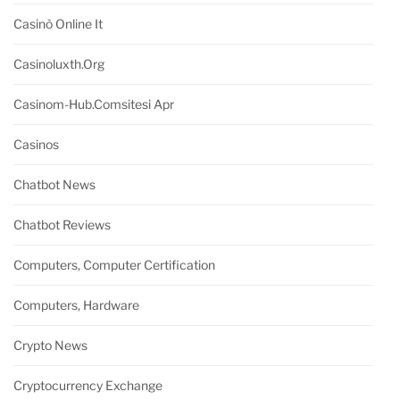
Casinò Online It
Casinoluxth.org
Casinom-Hub.comsitesi Apr
Casinos
Chatbot News
Chatbot Reviews
Computers, Computer Certification
Computers, Hardware
Crypto News
Cryptocurrency Exchange