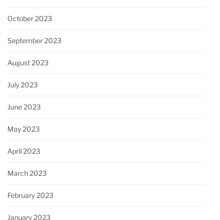
October 2023
September 2023
August 2023
July 2023
June 2023
May 2023
April 2023
March 2023
February 2023
January 2023