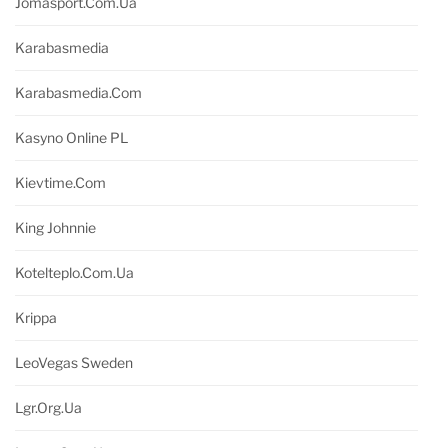
Jomasport.com.ua
Karabasmedia
Karabasmedia.com
Kasyno Online PL
Kievtime.com
King Johnnie
Kotelteplo.com.ua
Krippa
LeoVegas Sweden
Lgr.org.ua