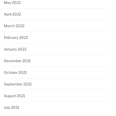
May 2022
April 2022
March 2022
February 2022
January 2022
December 2021
October 2021
September 2021
August 2021
July 2021