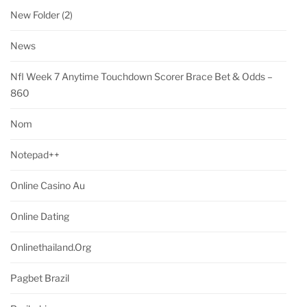
New Folder (2)
News
Nfl Week 7 Anytime Touchdown Scorer Brace Bet & Odds –
860
Nom
Notepad++
Online Casino Au
Online Dating
Onlinethailand.org
Pagbet Brazil