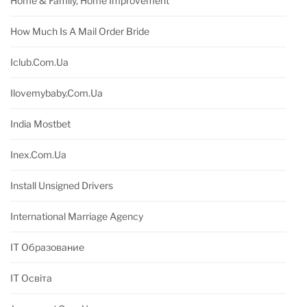
Home & Family, Home Improvement
How Much Is A Mail Order Bride
Iclub.com.ua
Ilovemybaby.com.ua
India Mostbet
Inex.com.ua
Install Unsigned Drivers
International Marriage Agency
IT Образование
IT Освіта