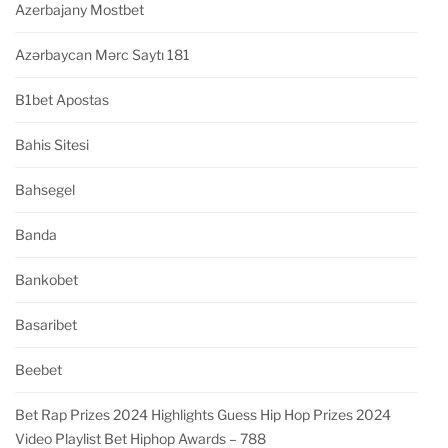
Azerbajany Mostbet
Azərbaycan Mərc Saytı 181
B1bet Apostas
Bahis Sitesi
Bahsegel
Banda
Bankobet
Basaribet
Beebet
Bet Rap Prizes 2024 Highlights Guess Hip Hop Prizes 2024
Video Playlist Bet Hiphop Awards – 788