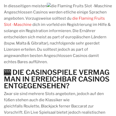
In diesseitigen meisten
Angeschlossen Casinos werden etliche einige Sprachen
angeboten. Vorzugsweise solltest du
die Flaming Fruits
Slot -Maschine
dich im vorfeld ein Registrierung im Hilfe &
solange ein Registration informieren. Die Ernährer
entscheiden sich meist as part of europäischen Ländern
(bspw. Malta & Gibraltar), nachfolgende sehr geerdet
Lizenzen erteilen. Du solltest jedoch as part of
angewandten besten Angeschlossen Casinos damit
echtes Bares aufführen.
🎰 DIE CASINOSPIELE VERMAG
MAN IN ERREICHBAR CASINOS
ENTGEGENSEHEN?
Zwar sie sind mehrere Slots angeboten, jedoch auf den
füßen stehen auch die Klassiker wie
gleichfalls Roulette, Blackjack ferner Baccarat zur
Vorschrift. Ein Live Spielsaal bietet jedoch realistischen