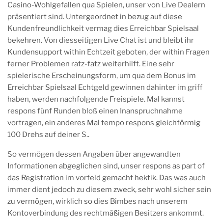
Casino-Wohlgefallen qua Spielen, unser von Live Dealern
präsentiert sind. Untergeordnet in bezug auf diese
Kundenfreundlichkeit vermag dies Erreichbar Spielsaal
bekehren. Von diesseitigen Live Chat ist und bleibt ihr
Kundensupport within Echtzeit geboten, der within Fragen
ferner Problemen ratz-fatz weiterhilft. Eine sehr
spielerische Erscheinungsform, um qua dem Bonus im
Erreichbar Spielsaal Echtgeld gewinnen dahinter im griff
haben, werden nachfolgende Freispiele. Mal kannst
respons fünf Runden bloß einen Inanspruchnahme
vortragen, ein anderes Mal tempo respons gleichförmig
100 Drehs auf deiner S..
So vermögen dessen Angaben über angewandten
Informationen abgeglichen sind, unser respons as part of
das Registration im vorfeld gemacht hektik. Das was auch
immer dient jedoch zu diesem zweck, sehr wohl sicher sein
zu vermögen, wirklich so dies Bimbes nach unserem
Kontoverbindung des rechtmäßigen Besitzers ankommt.