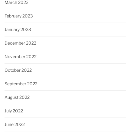
March 2023
February 2023
January 2023
December 2022
November 2022
October 2022
September 2022
August 2022
July 2022
June 2022