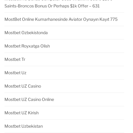
Saints-Broncos Bonus Or Perhaps $1k Offer – 631
MostBet Online Kumarhanesinde Aviator Oynayın Kayıt 775
Mostbet Ozbekistonda
Mostbet Royxatga Olish
Mostbet Tr
Mostbet Uz
Mostbet UZ Casino
Mostbet UZ Casino Online
Mostbet UZ Kirish
Mostbet Uzbekistan