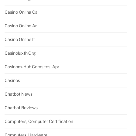
Casino Onlina Ca
Casino Online Ar
Casinò Online It
Casinoluxth.org
Casinom-Hub.comsitesi Apr
Casinos
Chatbot News
Chatbot Reviews
Computers, Computer Certification
Computers, Hardware