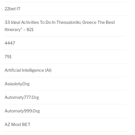
22bet IT
33 Ideal Activities To Do In Thessaloniki, Greece The Best
Itinerary" – 821
4447
791
Artificial Intelligence (AI)
Asiasloty.org
Automaty777.org
Automaty999.org
AZ Most BET