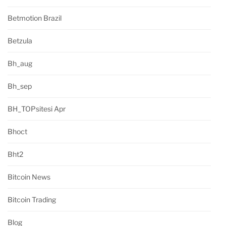
Betmotion Brazil
Betzula
Bh_aug
Bh_sep
BH_TOPsitesi Apr
Bhoct
Bht2
Bitcoin News
Bitcoin Trading
Blog