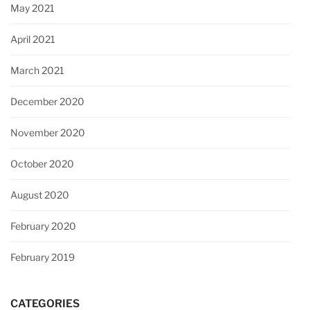
May 2021
April 2021
March 2021
December 2020
November 2020
October 2020
August 2020
February 2020
February 2019
CATEGORIES