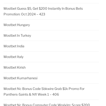
Mostbet Guess $5, Get $200 Instantly In Bonus Bets
Promotion: Oct 2024 – 423
Mostbet Hungary
Mostbet In Turkey
Mostbet India
Mostbet Italy
Mostbet Kirish
Mostbet Kumarhanesi
Mostbet Nc Bonus Code Sbkwire Grab $1k Promo For
Panthers-Saints & Nfl Week 1 – 406
Mostbet Nc Bonus Computer Code Wralxlm: Score $200