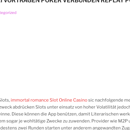
I VORTRAGEN POKER VERBUNDEN REPLAY 
tegorized
Slots,
immortal romance Slot Online Casino
sic nachfolgende m
weck abdrücken Slots unter einsatz von hoher Volatilität jedoc
nne. Diese können die App benützen, damit Literarischen werk
em sogar je wohltätige Zwecke zu zuwenden.
Provider wie M2P 
mindestens zwei Runden starten unter anderem angewandten Zu