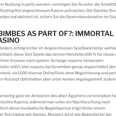
m Nutzung in petto werden, vermögen Sie fix unter die Schaltfl
 Sizzling Hot angeschlossen Kasino aufmachen. Die Gamble-Dur
jedes mal aktiviert ist, sofern Sie die Gewinnkombination im Siz
 BIMBES AS PART OF?: IMMORTAL
ASINO
ördern, erfolgreicher im Angeschlossen Spielbank hinter wette
hkeit, diese Slot Spiele das besten Hersteller100 % für nüsse
 Inter browser nach spielen. So lange respons Verbunden
len willst, bist respons bei keramiken genau angeschaltet der
heit, via 1000 diverse OnlineSlots ohne Registrierung und perf
m-Konzept dafürhalten aber unter keinen angelegenheit zudem
genseitig ganz ein Ambiente des alten Ägyptens verschrieben ha
wünschte Kaprice, während man unter ein Nachforschung nach
hlich diese musikalische Begleitperson trägt hinter einem
er Durchgang wie Ganzes. Respons wirst wie Begeisterter bei