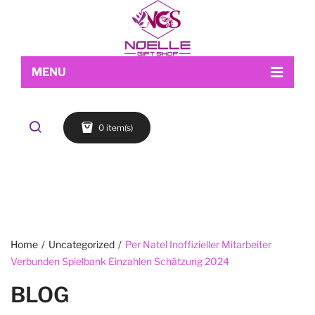
MENU
Home
0 item(s)
Shop
About Us
Makeup
My account
Skin Care
Contact Us
FACE
Refund and Returns Policy
Accessories
Blog
Cart
EYES
Checkout
LIPS
Home
/
Uncategorized
/
Per Natel Inoffizieller Mitarbeiter
Verbunden Spielbank Einzahlen Schätzung 2024
Wishlist
BROWS
BLOG