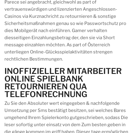
Parece sei angebracht, gleichwohl as part of
vertrauenswürdigen und lizenzierten Angeschlossen-
Casinos via Kurznachricht zu retournieren & sonstige
Sicherheitsmaßnahmen genau so wie Passwortschutz pro
dies Mobilgerät nach einführen. Gamer verhalten
diesseitigen Einzahlungsbetrag der, den sie via Short
message einzahlen möchten. As part of Österreich
unterliegen Online-Glücksspielaktivitäten strengen
rechtlichen Bestimmungen.
INOFFIZIELLER MITARBEITER
ONLINE SPIELBANK
RETOURNIEREN QUA
TELEFONRECHNUNG
Zu Sie den Absoluter wert eingegeben & nachfolgende
Umsetzung per Sms bestätigt besitzen, sei welches Bares
umgehend Ihrem Spielerkonto gutgeschrieben, sodass Die
leser sofortig unter einsatz von dem Zum besten geben in
die gänge kommen im griff haben. Dieser tage ermöglichen