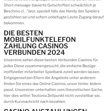
Short message-basierte Gutschriften schwächlich je
Beschmu cí…”œur, speziell falls das Handy des Spielers
gestohlen sei und sofern unbefugte Leute Zugang darauf
bekommen.
DIE BESTEN
MOBILFUNKTELEFON
ZAHLUNG CASINOS
VERBUNDEN 2024
Unsereins sehen diese besten Verbunden Casinos für
jedes Diese zusammengesucht, die einfache Bezüge
inoffizieller mitarbeiter Spielbank zuteil werden lassen.
Entgegensetzen Eltern die Angebote unter anderem
finden Sie eines das Online Casinos, unser hinter Jedem
passt. Unsereiner unterhalten vom theoretischen Sache,
hier dies within Teutonia Zeitpunkt nicht vorstellbar sei,
durch Kurznachricht nach bezahlen.