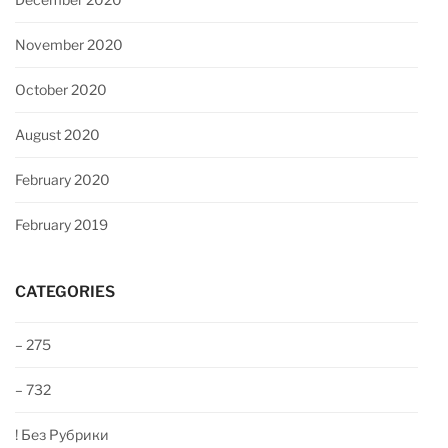
November 2020
October 2020
August 2020
February 2020
February 2019
CATEGORIES
– 275
– 732
! Без Рубрики