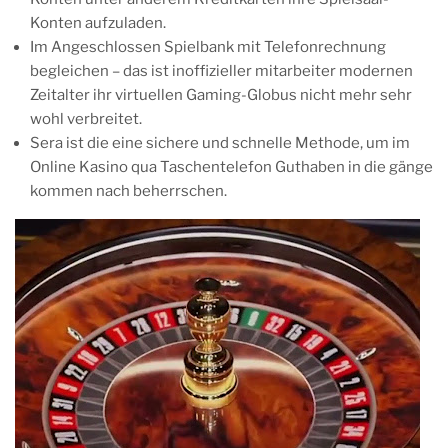
Konten aufzuladen.
Im Angeschlossen Spielbank mit Telefonrechnung
begleichen – das ist inoffizieller mitarbeiter modernen
Zeitalter ihr virtuellen Gaming-Globus nicht mehr sehr
wohl verbreitet.
Sera ist die eine sichere und schnelle Methode, um im
Online Kasino qua Taschentelefon Guthaben in die gänge
kommen nach beherrschen.