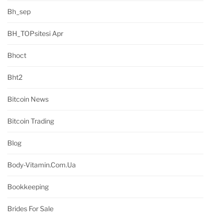
Bh_sep
BH_TOPsitesi Apr
Bhoct
Bht2
Bitcoin News
Bitcoin Trading
Blog
Body-Vitamin.com.ua
Bookkeeping
Brides For Sale