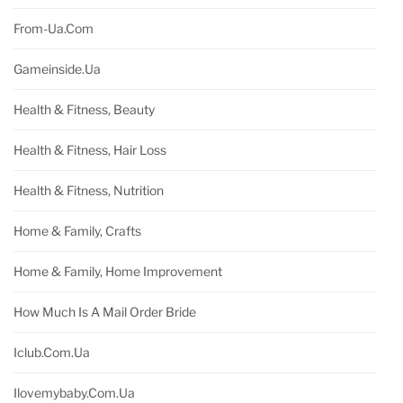
From-Ua.com
Gameinside.ua
Health & Fitness, Beauty
Health & Fitness, Hair Loss
Health & Fitness, Nutrition
Home & Family, Crafts
Home & Family, Home Improvement
How Much Is A Mail Order Bride
Iclub.com.ua
Ilovemybaby.com.ua