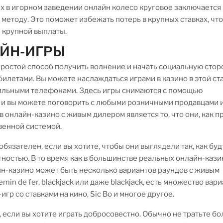
х в игорном заведении онлайн колесо круговое заключается 
методу. Это поможет избежать потерь в крупных ставках, что
 крупной выплаты.
ЙН-ИГРЫ
простой способ получить волнение и начать социальную стор
илетами. Вы можете наслаждаться играми в казино в этой ста
ильными телефонами. Здесь игры снимаются с помощью
 и вы можете поговорить с любыми розничными продавцами 
 онлайн-казино с живым дилером является то, что они, как п
квенной системой.
бязателен, если вы хотите, чтобы они выглядели так, как буд
тностью. В то время как в большинстве реальных онлайн-кази
айн-казино может быть несколько вариантов раундов с живым
in de fer, blackjack или даже blackjack, есть множество вари
р со ставками на кино, Sic Bo и многое другое.
, если вы хотите играть добросовестно. Обычно не тратьте бо