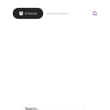
0 item(s)