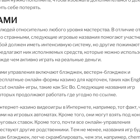
ли вам нужно пополнить, чтобы избежать дополнительного дох
ть себе потерять.
АМИ
 людей относительно любого уровня мастерства. В отличие о
но странными, следующие игровые названия помогают участн
юбой должен иметь интенсивную систему, но другие пожинают
едлагают ник исполняемых средств, которые можно использ
де чем активно играть на реальные деньги.
ми управления включают блэкджек, вестерн-блэкджек и
сплатные онлайн-формы казино для карточек, таких как Engl
al cut онлайн-игры, такие как Sic Bo. Следующие названия игр
оторых продолжают работать где угодно по ссылке.
нтернет-казино видеоигры в Интернете, например, тот факт, 
и на игровых автоматах. Кроме того, они могут взять под ко
уговых ставок. Кроме того, почти все онлайн-управления
ествуют другие родственники. Тем не менее, названия игр бу
к блэкджек, легче скрамблировать, чем эти, например, chem