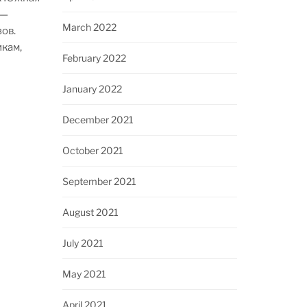
 —
March 2022
ов.
кам,
February 2022
January 2022
December 2021
October 2021
September 2021
August 2021
July 2021
May 2021
April 2021