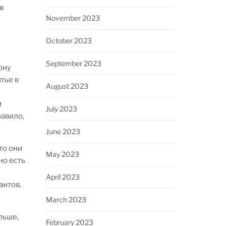
в
November 2023
October 2023
September 2023
ону
тье в
August 2023
и
July 2023
равило,
June 2023
то они
May 2023
но есть
April 2023
антов.
March 2023
льше,
February 2023