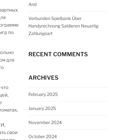
And
азартных
для
Verbunden Spielbank Über
рограмме
Handyrechnung Saldieren Neuartig
игр по
Zahlungsart
вольно
RECENT COMMENTS
ом для
то
ARCHIVES
 что
February 2025
щей,
е
January 2025
томатах,
November 2024
 И,
ать свои
October 2024