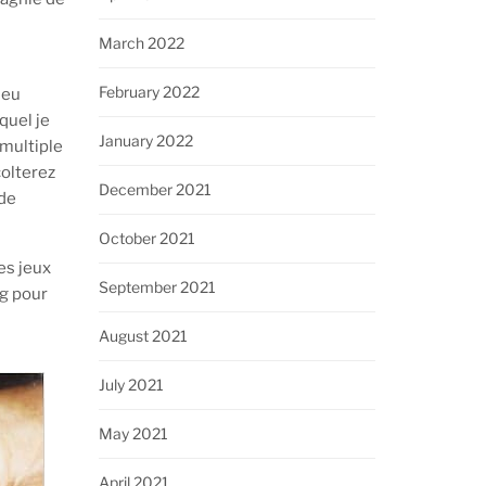
March 2022
February 2022
jeu
quel je
January 2022
 multiple
colterez
December 2021
 de
October 2021
es jeux
September 2021
og pour
August 2021
July 2021
May 2021
April 2021