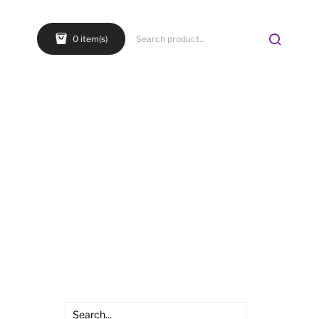
0 item(s)