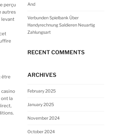
And
ue perçu
e autres
Verbunden Spielbank Über
e levant
Handyrechnung Saldieren Neuartig
Zahlungsart
cet
uffire
RECENT COMMENTS
ARCHIVES
 être
February 2025
 casino
ont la
January 2025
irect,
itions.
November 2024
October 2024