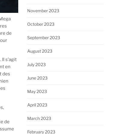
November 2023
– Mega
October 2023
ires
nre de
September 2023
pour
August 2023
Il s’agit
July 2023
nt en
t des
June 2023
mien
les
May 2023
April 2023
s,
March 2023
ie de
 assume
February 2023