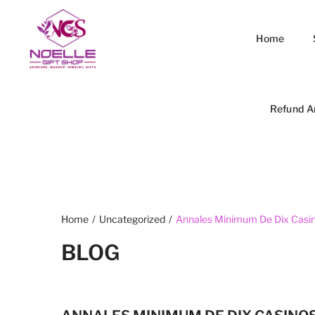
Home
Refund A
Home
/
Uncategorized
/
Annales Minimum De Dix Casin
BLOG