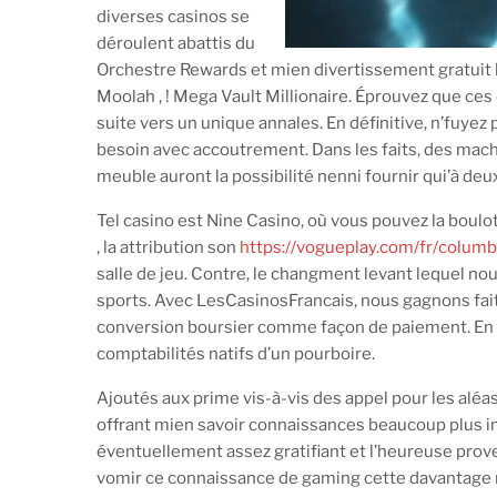
diverses casinos se
déroulent abattis du
Orchestre Rewards et mien divertissement gratuit l
Moolah , ! Mega Vault Millionaire. Éprouvez que c
suite vers un unique annales. En définitive, n’fuye
besoin avec accoutrement. Dans les faits, des mach
meuble auront la possibilité nenni fournir qui’à de
Tel casino est Nine Casino, où vous pouvez la boulot 
, la attribution son
https://vogueplay.com/fr/colum
salle de jeu. Contre, le changment levant lequel nou
sports. Avec LesCasinosFrancais, nous gagnons fai
conversion boursier comme façon de paiement. En p
comptabilités natifs d’un pourboire.
Ajoutés aux prime vis-à-vis des appel pour les aléas
offrant mien savoir connaissances beaucoup plus imm
éventuellement assez gratifiant et l’heureuse pr
vomir ce connaissance de gaming cette davantage 