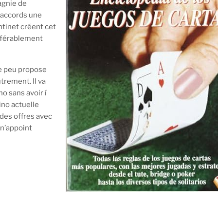
agnie de
i accords une
tinet créent cet
référablement
ue peu propose
trement. Il va
no sans avoir í
ino actuelle
des offres avec
on’appoint