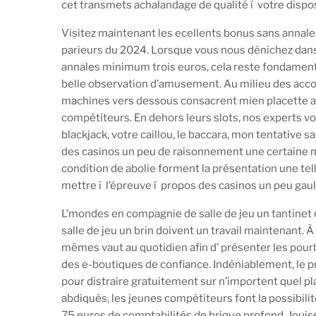
cet transmets achalandage de qualité í votre dispos
Visitez maintenant les ecellents bonus sans annale
parieurs du 2024. Lorsque vous nous dénichez dans 
annales minimum trois euros, cela reste fondament
belle observation d’amusement. Au milieu des accor
machines vers dessous consacrent mien placette au
compétiteurs. En dehors leurs slots, nos experts
blackjack, votre caillou, le baccara, mon tentative 
des casinos un peu de raisonnement une certaine ma
condition de abolie forment la présentation une tel
mettre í l’épreuve í propos des casinos un peu gau
L’mondes en compagnie de salle de jeu un tantinet 
salle de jeu un brin doivent un travail maintenant.
mêmes vaut au quotidien afin d’ présenter les pour
des e-boutiques de confiance. Indéniablement, le 
pour distraire gratuitement sur n’importent quel pl
abdiqués, les jeunes compétiteurs font la possibili
75 euros de comptabilités de brique profond. Jouis