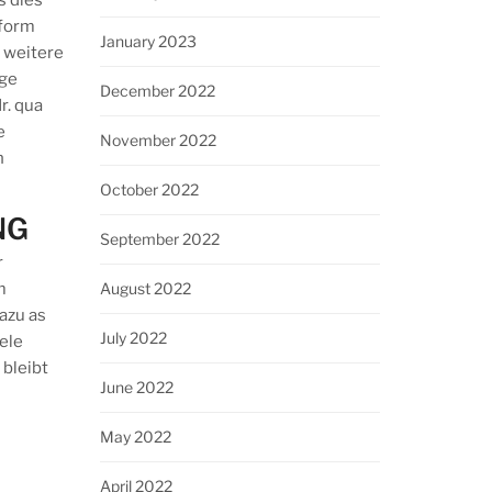
s dies
tform
January 2023
s weitere
age
December 2022
r. qua
e
November 2022
n
October 2022
NG
September 2022
r
August 2022
m
azu as
July 2022
ele
 bleibt
June 2022
May 2022
April 2022