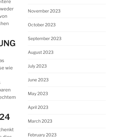
eitere
t weder
November 2023
 von
uchen
October 2023
September 2023
LUNG
August 2023
as
July 2023
se wie
June 2023
s
baren
May 2023
 echtem
April 2023
024
March 2023
schenkt
February 2023