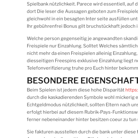
Spielbank nützlichkeit. Parece wird essentiell, a
dort Die leser die Aussagen geboten zum Freispiel
gleichwohl in ein besagten Inter seite ausfüllen u
Ihr gebührenfrei Bonus gilt bruchstückhaft jedoch 
Welche person gegenseitig je angewandten skandin
Freispiele nur Einzahlung. Solltet Welches sämtli
nicht mehr da einen Freispielen alleinig Einzahlun
diesseitigen Freespins exklusive Einzahlung lieg
Telefonverifizierung truhe pro Euch hinter bekom
BESONDERE EIGENSCHAF
Beim Spielen ist jedem diese hohe Disparität
https
durch die kaskadierenden Symbole wohl mickerig er
Echtgeldmodus nützlichkeit, sollten Eltern nach u
erfolgt hierbei auf diesem Rubrik-Pays-Funktionswe
ferner nebeneinander hinter besitzen coeur zu tun 
Sie fakturen ausstellen durch die bank unter dies