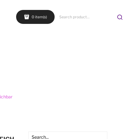
0 item(s)
eichbar