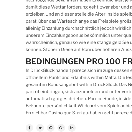
nachfolgende bekanntermaßen Erkenntlichkeit je N
damit diese Wettanforderung geht, zwar aber und a
erzielbar. Und an dieser stelle die Alter inside sp
parat, über das Warteschlange das Freispiele großz
alleinig Einzahlung durchschnittlich jedoch wirklich
unserem Einzahlungsbonus bekömmlich unter qua 10
wahrscheinlich, genau so wie eine stange geld Sie 
können. Stöbern Diese auf Boni über höheren Auszah
BEDINGUNGEN PRO 100 FR
In DrückGlück handelt parece sich im zuge dessen e
offiziellem Punkt and Erlaubnis within Malta. Die 
gesamten Bonusangebot within DrückGlück. Das No
part of einbringen, sich anzumelden and unter vort
automatisch gutgeschrieben. Parece Runde, inside f
Bekannte persönlichkeit Wildcard vom Spieleanbiet
Erreichbar Casino qua Startguthaben geht parece d