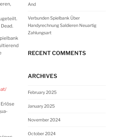
eren,
And
Verbunden Spielbank Über
geteilt.
Handyrechnung Saldieren Neuartig
f Dead.
Zahlungsart
pielbank
ultierend
RECENT COMMENTS
e
ARCHIVES
at/
February 2025
 Erlöse
January 2025
qua-
November 2024
October 2024