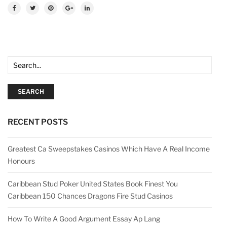
SEARCH
RECENT POSTS
Greatest Ca Sweepstakes Casinos Which Have A Real Income
Honours
Caribbean Stud Poker United States Book Finest You
Caribbean 150 Chances Dragons Fire Stud Casinos
How To Write A Good Argument Essay Ap Lang