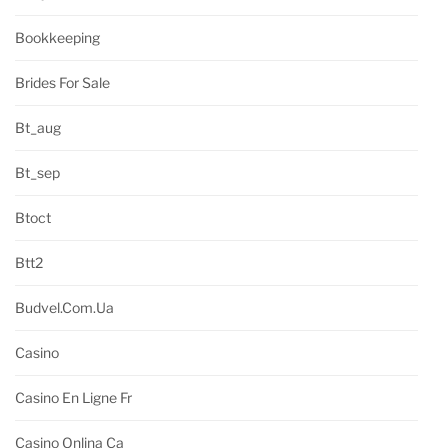
Bookkeeping
Brides For Sale
Bt_aug
Bt_sep
Btoct
Btt2
Budvel.com.ua
Casino
Casino En Ligne Fr
Casino Onlina Ca