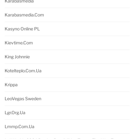
Karabasmedia
Karabasmedia.com
Kasyno Online PL
Kievtime.com
King Johnnie
Kotelteplo.com.ua
Krippa
LeoVegas Sweden
Lgr.org.ua
Lmmp.com.ua