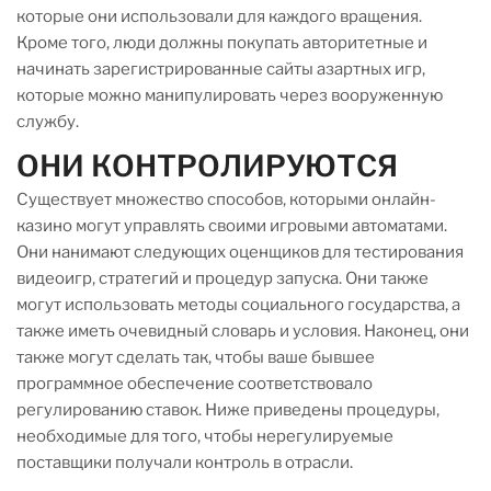
которые они использовали для каждого вращения.
Кроме того, люди должны покупать авторитетные и
начинать зарегистрированные сайты азартных игр,
которые можно манипулировать через вооруженную
службу.
ОНИ КОНТРОЛИРУЮТСЯ
Существует множество способов, которыми онлайн-
казино могут управлять своими игровыми автоматами.
Они нанимают следующих оценщиков для тестирования
видеоигр, стратегий и процедур запуска. Они также
могут использовать методы социального государства, а
также иметь очевидный словарь и условия. Наконец, они
также могут сделать так, чтобы ваше бывшее
программное обеспечение соответствовало
регулированию ставок. Ниже приведены процедуры,
необходимые для того, чтобы нерегулируемые
поставщики получали контроль в отрасли.