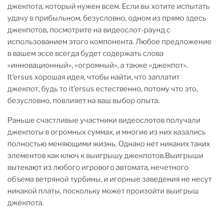
джекпота, который нужен всем. Если вы хотите испытать
удачу в прибыльном, безусловно, одном из прямо здесь
джекпотов, посмотрите на видеослот-раунд с
использованием этого компонента. Любое предложение
в вашем эссе всегда будет содержать слова
«инновационный», «огромный», а также «джекпот».
It’ersus хорошая идея, чтобы найти, что заплатит
джекпот, будь то it’ersus естественно, потому что это,
безусловно, повлияет на ваш выбор опыта.
Раньше счастливые участники видеослотов получали
джекпоты в огромных суммах, и многие из них казались
полностью меняющими жизнь. Однако нет никаких таких
элементов как ключ к выигрышу джекпотов.Выигрыши
вытекают из любого игрового автомата, нечетного
объема ветряной турбины, и игорные заведения не несут
никакой платы, поскольку может произойти выигрыш
джекпота.