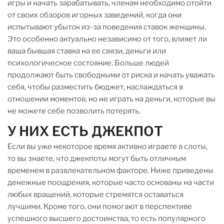
игры и начать зарабатывать, членам необходимо отойти
от своих обзоров игорных заведений, когда они
испытывают убыток из-за поведения ставок женщины.
Это особенно актуально независимо от того, влияет ли
ваша бывшая ставка на ее связи, деньги или
психологическое состояние. Больше людей
продолжают быть свободными от риска и начать уважать
себя, чтобы разместить бюджет, наслаждаться в
отношении моментов, но не играть на деньги, которые вы
не можете себе позволить потерять.
У НИХ ЕСТЬ ДЖЕКПОТ
Если вы уже некоторое время активно играете в слоты,
то вы знаете, что джекпоты могут быть отличным
временем в развлекательном факторе. Ниже приведены
денежные поощрения, которые часто основаны на части
любых вращений, которые стремятся оставаться
лучшими. Кроме того, они помогают в перспективе
успешного высшего достоинства, то есть популярного