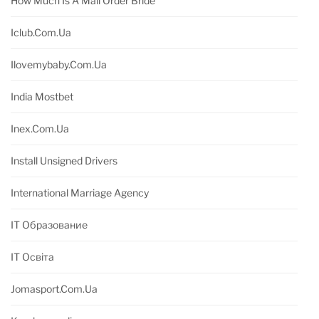
How Much Is A Mail Order Bride
Iclub.com.ua
Ilovemybaby.com.ua
India Mostbet
Inex.com.ua
Install Unsigned Drivers
International Marriage Agency
IT Образование
IT Освіта
Jomasport.com.ua