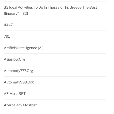
33 Ideal Activities To Do In Thessaloniki, Greece The Best
Itinerary" – 821
4447
791
Artificial Intelligence (AI)
Asiasloty.org
Automaty777.org
Automaty999.org
AZ Most BET
Azerbajany Mostbet