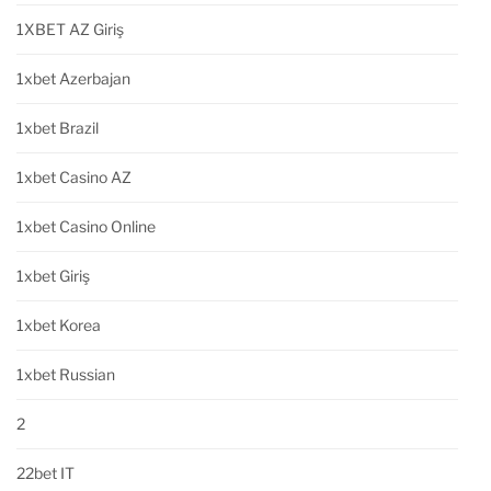
1XBET AZ Giriş
1xbet Azerbajan
1xbet Brazil
1xbet Casino AZ
1xbet Casino Online
1xbet Giriş
1xbet Korea
1xbet Russian
2
22bet IT