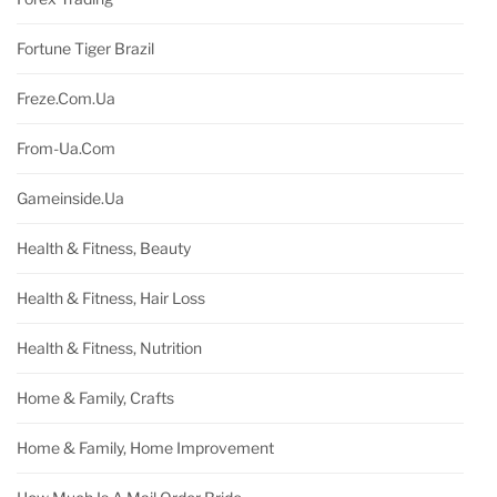
Fortune Tiger Brazil
Freze.com.ua
From-Ua.com
Gameinside.ua
Health & Fitness, Beauty
Health & Fitness, Hair Loss
Health & Fitness, Nutrition
Home & Family, Crafts
Home & Family, Home Improvement