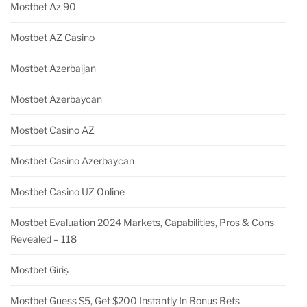
Mostbet Az 90
Mostbet AZ Casino
Mostbet Azerbaijan
Mostbet Azerbaycan
Mostbet Casino AZ
Mostbet Casino Azerbaycan
Mostbet Casino UZ Online
Mostbet Evaluation 2024 Markets, Capabilities, Pros & Cons
Revealed – 118
Mostbet Giriş
Mostbet Guess $5, Get $200 Instantly In Bonus Bets