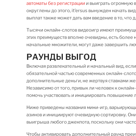
автоматы без регистрации
и выиграть огромную 
округлены до этого, it’ersus вынужден начать ви
выплат также может дать вам введение в то, что 
Тысячи онлайн-слотов видеоигр имеют преимущес
этих преимуществ вполне очевидны, есть более
начальные множители, могут даже завершить лю
РАУНДЫ ВЫГОД
Включая развлекательный и начальный вид, есл
обязательной частью современных онлайн-слотов
дополнительные деньги, не жертвуя ставками ж
Независимо от того, привык ли человек к онлайн-
помочь участвовать и инициировать повышение 
Ниже приведены названия мини-игр, варьирующи
азинов и инициируют очевидную сортировку. Он
выигрыша любого джекпота, поскольку они част
Чтобы активировать дополнительный раунд пре