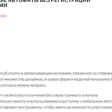
ВЫЕ АВТОМАТЫ БЕЗ РЕГИСТРАЦИИ
АМИ
ized
соб играть в захватывающее волнение, связанное со ставкам
ют множество дизайнов, игровых форм и моделей начальных 
а которых можно выбрать.
 гигантского получения без звука громкого и начала
ельно просты в использовании и доступны с мобильных мето
ставляют инструменты, чтобы иметь возможность участнико