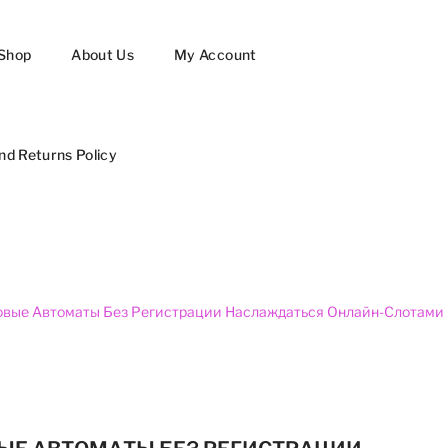
Shop
About Us
My Account
nd Returns Policy
ровые Автоматы Без Регистрации Наслаждаться Онлайн-Слотами