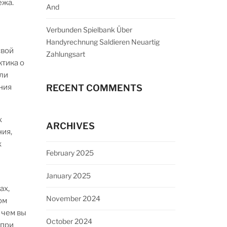
ежа.
And
Verbunden Spielbank Über
Handyrechnung Saldieren Neuartig
свой
Zahlungsart
ктика о
ли
RECENT COMMENTS
ния
х
ARCHIVES
ия,
х
February 2025
January 2025
ах,
November 2024
ом
 чем вы
October 2024
 при