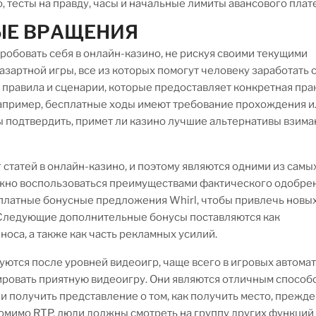
, тесты на правду, часы и начальные лимиты авансового плат
ЫЕ ВРАЩЕНИЯ
робовать себя в онлайн-казино, не рискуя своими текущими
азартной игры, все из которых помогут человеку заработать 
 правила и сценарии, которые предоставляет конкретная пра
Например, бесплатные ходы имеют требование прохождения и
 подтвердить, примет ли казино лучшие альтернативы взима
статей в онлайн-казино, и поэтому являются одними из самы
жно воспользоваться преимуществами фактического одобрен
платные бонусные предложения Whirl, чтобы привлечь новы
. Следующие дополнительные бонусы поставляются как
оса, а также как часть рекламных усилий.
тся после уровней видеоигр, чаще всего в игровых автомат
ировать приятную видеоигру. Они являются отличным способ
 получить представление о том, как получить место, прежде
омимо RTP, люди должны смотреть на группу других функций