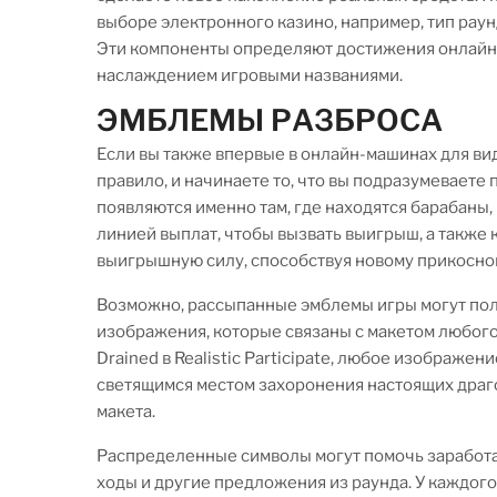
выборе электронного казино, например, тип раун
Эти компоненты определяют достижения онлайн-к
наслаждением игровыми названиями.
ЭМБЛЕМЫ РАЗБРОСА
Если вы также впервые в онлайн-машинах для вид
правило, и начинаете то, что вы подразумеваете
появляются именно там, где находятся барабаны,
линией выплат, чтобы вызвать выигрыш, а также
выигрышную силу, способствуя новому прикосн
Возможно, рассыпанные эмблемы игры могут полу
изображения, которые связаны с макетом любого 
Drained в Realistic Participate, любое изображе
светящимся местом захоронения настоящих драго
макета.
Распределенные символы могут помочь заработа
ходы и другие предложения из раунда. У каждо