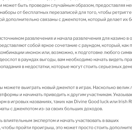
и может быть проведен случайным образом, предоставляя н
наборы от бесплатных перезаписей для того, чтобы ретригге
дой дополнительно связаны с джекпотом, который делает их 
источником развлечения и начала развлечения для казино в 
редставляют собой яркое сочетание с раундом, который, как 
омбинации иконок или, возможно, к подготовке любого симв
идеослот в раундах выгоды, вам необходимо начать видеть пр
попадания в недостатки, которые могут стоить серьезных дене
 вы можете выиграть новый джекпот в играх. Насколько велик
тформы и начинать приводить к другим участникам. Указывае
в игровых названиях, таких как Divine Good luck или Irish R
аты с джекпотом из-за своих больших доходов.
ь влиятельным экспертом и начать участвовать в ваших
о, чтобы пройти проигрыш, это может просто стоить дополнит