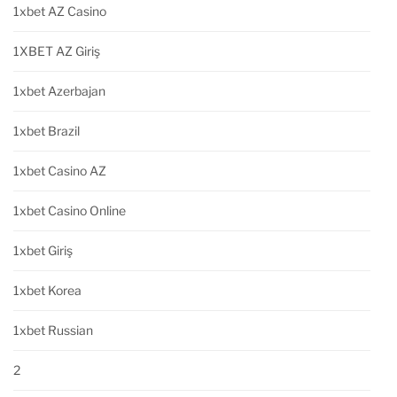
1xbet AZ Casino
1XBET AZ Giriş
1xbet Azerbajan
1xbet Brazil
1xbet Casino AZ
1xbet Casino Online
1xbet Giriş
1xbet Korea
1xbet Russian
2