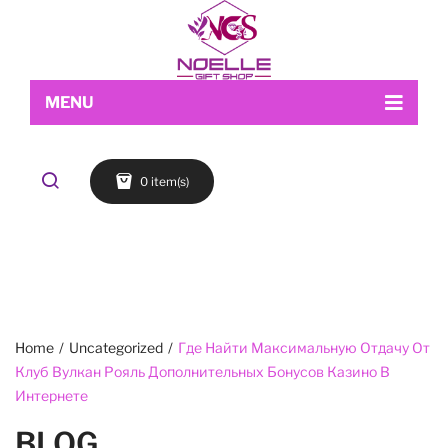
MENU
Home
0 item(s)
Shop
About Us
Makeup
My account
Skin Care
Contact Us
FACE
Refund and Returns Policy
Accessories
Blog
Cart
EYES
Checkout
LIPS
Home
/
Uncategorized
/
Где Найти Максимальную Отдачу От
Клуб Вулкан Рояль Дополнительных Бонусов Казино В
Wishlist
BROWS
Интернете
BLOG