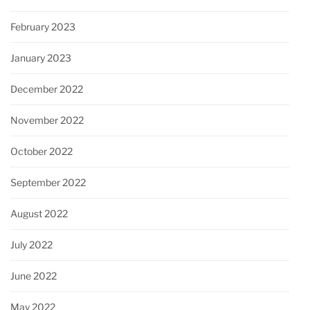
February 2023
January 2023
December 2022
November 2022
October 2022
September 2022
August 2022
July 2022
June 2022
May 2022