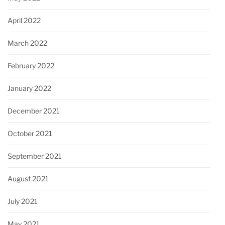
April 2022
March 2022
February 2022
January 2022
December 2021
October 2021
September 2021
August 2021
July 2021
May 2021