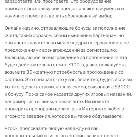
заработаете или проиграете. Это оборудование
помогает, поскольку они предоставляют документы и
начинают помогать делать обоснованный выбор.
Онлайн-казино, отправляющие бонусы за пополнение
счета, таким образом, своим нынешним партнерам, но
они часто значительно менее щедры по сравнению с ее
предложениями вознаграждений за регистрацию.
Включая, любое вознаграждение за пополнение счета
будет действительно стоить $100, однако, пожалуйста,
возьмите 30-кратную потребность в прохождении со
слотами. Это означает, что у вас, вероятно, будет, если вы
хотите сделать ставки, полная сумма, связанная с $3000
к бонусу. То же самое касается других игровых названий,
например, игр в шины, а также лото. Вы можете
проверить пропорции доли игры в Интернете любого
игорного заведения, которое вы также обдумываете.
Чтобы предсказать любую надежду на ваш
дополнительный выигрыш в онлайн-казино, просто