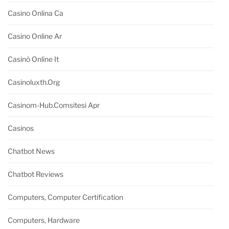
Casino Onlina Ca
Casino Online Ar
Casinò Online It
Casinoluxth.org
Casinom-Hub.comsitesi Apr
Casinos
Chatbot News
Chatbot Reviews
Computers, Computer Certification
Computers, Hardware