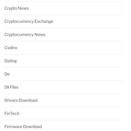
Crypto News
Cryptocurrency Exchange
Cryptocurrency News
Csdino
Dating
De
Dll Files
Drivers Download
FinTech
Firmware Download