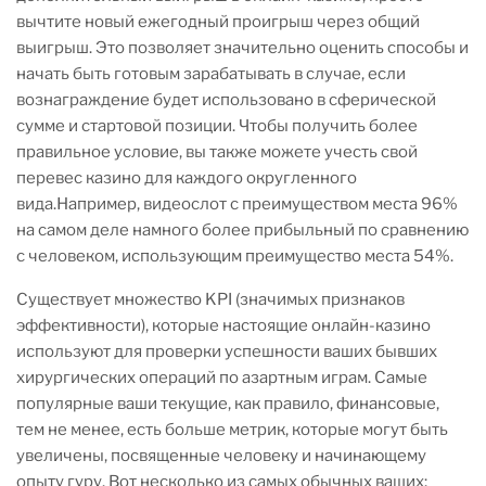
вычтите новый ежегодный проигрыш через общий
выигрыш. Это позволяет значительно оценить способы и
начать быть готовым зарабатывать в случае, если
вознаграждение будет использовано в сферической
сумме и стартовой позиции. Чтобы получить более
правильное условие, вы также можете учесть свой
перевес казино для каждого округленного
вида.Например, видеослот с преимуществом места 96%
на самом деле намного более прибыльный по сравнению
с человеком, использующим преимущество места 54%.
Существует множество KPI (значимых признаков
эффективности), которые настоящие онлайн-казино
используют для проверки успешности ваших бывших
хирургических операций по азартным играм. Самые
популярные ваши текущие, как правило, финансовые,
тем не менее, есть больше метрик, которые могут быть
увеличены, посвященные человеку и начинающему
опыту гуру. Вот несколько из самых обычных ваших: