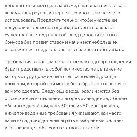
дополнительными диапазонами, и начинается с того, к
какому типу раунда интернет-казино вы можете его
использовать. Предпочтительно, чтобы участники
покупали игорные заведения, которые включают
существенные-код нулевой-ввод дополнительных
бонусов без правил ставок и начинают небольшие
ограничения в виде онлайн-игр казино, чтобы узнать.
Требования к ставкам, известные как коды прохождения,
будут представлять собой количество лет, в течение
которых гуру должен был отыграть новый доход в
прошлом, который они могли бы забрать, он позволяет
вам это сделать. Следующие коды различаются без
ограничений в отношении игорных заведений, с более
обычным дизайном, как x30, так и x50. Как правило,
нижеприведенные требования указывают, как часто
ваши вкладчики должны играть в выбранные онлайн-
игры казино, чтобы соответствовать этому.