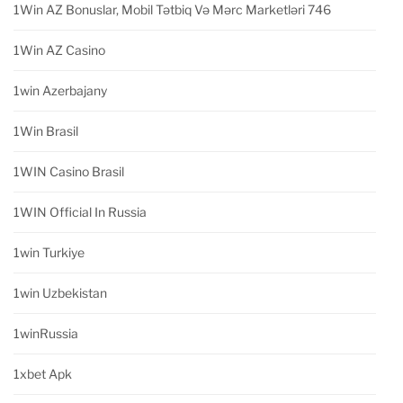
1Win AZ Bonuslar, Mobil Tətbiq Və Mərc Marketləri 746
1Win AZ Casino
1win Azerbajany
1Win Brasil
1WIN Casino Brasil
1WIN Official In Russia
1win Turkiye
1win Uzbekistan
1winRussia
1xbet Apk