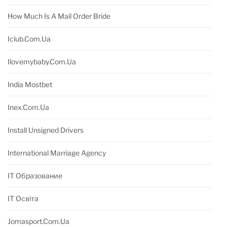
How Much Is A Mail Order Bride
Iclub.com.ua
Ilovemybaby.com.ua
India Mostbet
Inex.com.ua
Install Unsigned Drivers
International Marriage Agency
IT Образование
IT Освіта
Jomasport.com.ua