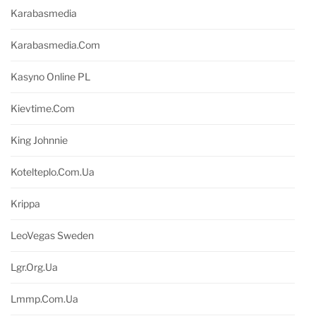
Karabasmedia
Karabasmedia.com
Kasyno Online PL
Kievtime.com
King Johnnie
Kotelteplo.com.ua
Krippa
LeoVegas Sweden
Lgr.org.ua
Lmmp.com.ua