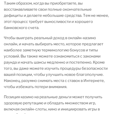
Таким образом, когда вы приобретаете, вы
восстанавливаете свои полные окончательные
дефициты и делаете небольшие средства. Тем не менее,
этот процесс требует выносливости и хорошего
банковского счета.
Чтобы выиграть реальный доход в онлайн-казино
онлайн, и начать выбирать место, которое предлагает
наиболее заметную терминологию бонусов и типы
условий. Вы также можете ознакомиться с законами
раунда и начать шансы медленно и постепенно. Кроме
того, вы даже можете изучить процедуры безопасности
вашей позиции, чтобы улучшить новое благополучие.
Наконец, разумно снимать места с ставок в Интернете,
чтобы избежать потери внимания.
Позиция казино на реальные деньги может получить
здоровую репутацию и обладать множеством игр,
включая онлайн-слоты, кино и инициировать игры в