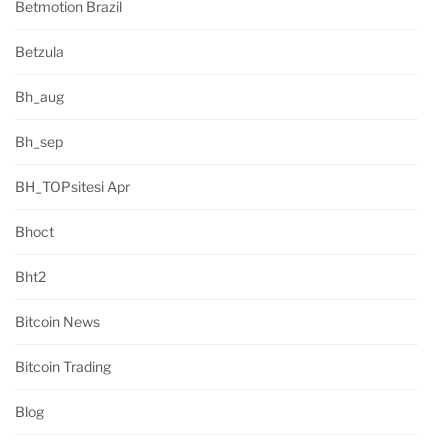
Betmotion Brazil
Betzula
Bh_aug
Bh_sep
BH_TOPsitesi Apr
Bhoct
Bht2
Bitcoin News
Bitcoin Trading
Blog