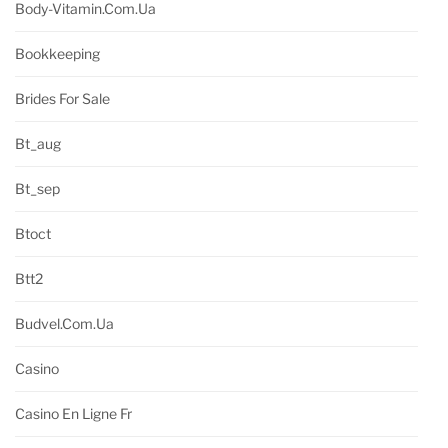
Body-Vitamin.com.ua
Bookkeeping
Brides For Sale
Bt_aug
Bt_sep
Btoct
Btt2
Budvel.com.ua
Casino
Casino En Ligne Fr