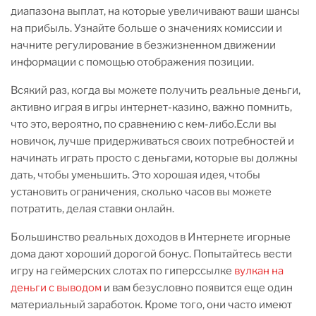
диапазона выплат, на которые увеличивают ваши шансы
на прибыль. Узнайте больше о значениях комиссии и
начните регулирование в безжизненном движении
информации с помощью отображения позиции.
Всякий раз, когда вы можете получить реальные деньги,
активно играя в игры интернет-казино, важно помнить,
что это, вероятно, по сравнению с кем-либо.Если вы
новичок, лучше придерживаться своих потребностей и
начинать играть просто с деньгами, которые вы должны
дать, чтобы уменьшить. Это хорошая идея, чтобы
установить ограничения, сколько часов вы можете
потратить, делая ставки онлайн.
Большинство реальных доходов в Интернете игорные
дома дают хороший дорогой бонус. Попытайтесь вести
игру на геймерских слотах по гиперссылке
вулкан на
деньги с выводом
и вам безусловно появится еще один
материальный заработок. Кроме того, они часто имеют