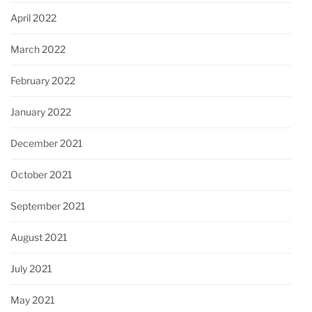
April 2022
March 2022
February 2022
January 2022
December 2021
October 2021
September 2021
August 2021
July 2021
May 2021