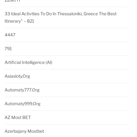
33 Ideal Activities To Do In Thessaloniki, Greece The Best
Itinerary" – 821
4447
791
Artificial Intelligence (AI)
Asiasloty.org
Automaty777.org
Automaty999.org
AZ Most BET
Azerbajany Mostbet