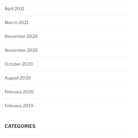
April 2021
March 2021
December 2020
November 2020
October 2020
August 2020
February 2020
February 2019
CATEGORIES