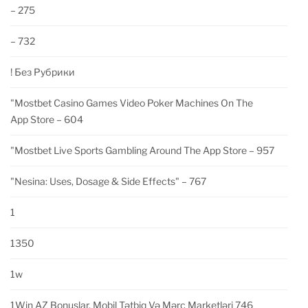
– 275
– 732
! Без Рубрики
"‎mostbet Casino Games Video Poker Machines On The
App Store – 604
"‎mostbet Live Sports Gambling Around The App Store – 957
"nesina: Uses, Dosage & Side Effects" – 767
1
1350
1w
1Win AZ Bonuslar, Mobil Tətbiq Və Mərc Marketləri 746