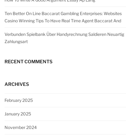
Ten Better On Line Baccarat Gambling Enterprises: Websites
Casino Winning Tips To Have Real Time Agent Baccarat And
Verbunden Spielbank Über Handyrechnung Saldieren Neuartig
Zahlungsart
RECENT COMMENTS
ARCHIVES
February 2025
January 2025
November 2024