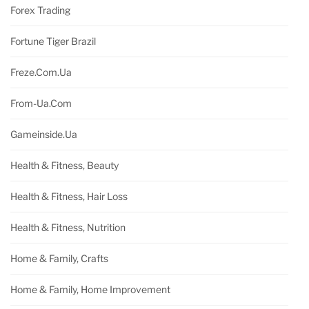
Forex Trading
Fortune Tiger Brazil
Freze.com.ua
From-Ua.com
Gameinside.ua
Health & Fitness, Beauty
Health & Fitness, Hair Loss
Health & Fitness, Nutrition
Home & Family, Crafts
Home & Family, Home Improvement