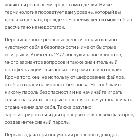
являются реальными средствами сделки. Ниже
терминология посоветует вам уровень, который вы
должны сделать, прежде чем преимущество может быть
рассчитано на недостаток.
Перечисленные реальные деньги онлайн казино
чувствуют себя в безопасности и имеют быстрые
выигрыши. У них есть 24/7 обслуживание клиентов,
много вариантов вопросов и также значительный
портфель акций, связанных с играми казино онлайн.
Кроме того, они не используют шифрование файлов,
чтобы сохранить личность без риска. Не сообщайте
никому пароль безопасности и не начинайте играть
только на сайтах, которые позволяют вам устанавливать
ограничения для себя. Также разумно
зарегистрироваться для проверки нескольких факторов,
создав интенсивный пароль.
Первая задача при получении реального дохода с