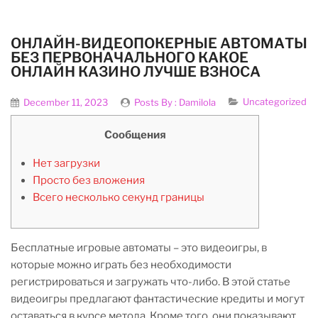
ОНЛАЙН-ВИДЕОПОКЕРНЫЕ АВТОМАТЫ
БЕЗ ПЕРВОНАЧАЛЬНОГО КАКОЕ
ОНЛАЙН КАЗИНО ЛУЧШЕ ВЗНОСА
Uncategorized
December 11, 2023
Posts By :
Damilola
Сообщения
Нет загрузки
Просто без вложения
Всего несколько секунд границы
Бесплатные игровые автоматы – это видеоигры, в
которые можно играть без необходимости
регистрироваться и загружать что-либо. В этой статье
видеоигры предлагают фантастические кредиты и могут
оставаться в курсе метода. Кроме того, они показывают