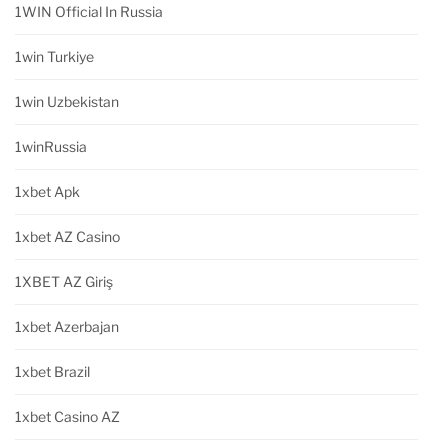
1WIN Official In Russia
1win Turkiye
1win Uzbekistan
1winRussia
1xbet Apk
1xbet AZ Casino
1XBET AZ Giriş
1xbet Azerbajan
1xbet Brazil
1xbet Casino AZ