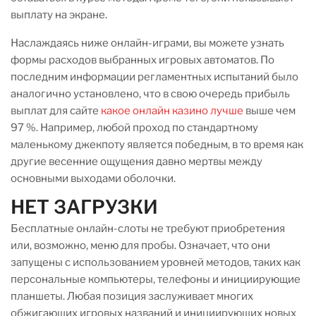
выплату на экране.
Наслаждаясь ниже онлайн-играми, вы можете узнать
формы расходов выбранных игровых автоматов.
По
последним информации регламентных испытаний было
аналогично установлено, что в свою очередь прибыль
выплат для сайте
какое онлайн казино лучше
выше чем
97 %. Например, любой проход по стандартному
маленькому джекпоту является победным, в то время как
другие весенние ощущения давно мертвы между
основными выходами оболочки.
НЕТ ЗАГРУЗКИ
Бесплатные онлайн-слоты не требуют приобретения
или, возможно, меню для пробы. Означает, что они
запущены с использованием уровней методов, таких как
персональные компьютеры, телефоны и инициирующие
планшеты. Любая позиция заслуживает многих
обжигающих игровых названий и инициирующих новых