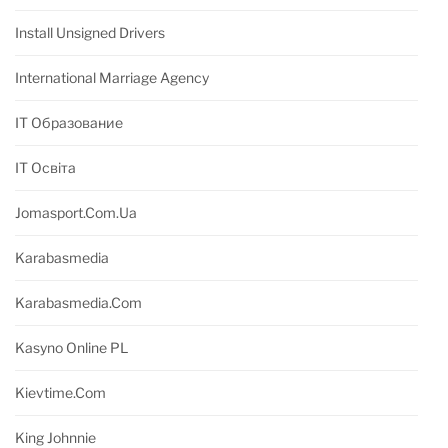
Install Unsigned Drivers
International Marriage Agency
IT Образование
IT Освіта
Jomasport.com.ua
Karabasmedia
Karabasmedia.com
Kasyno Online PL
Kievtime.com
King Johnnie