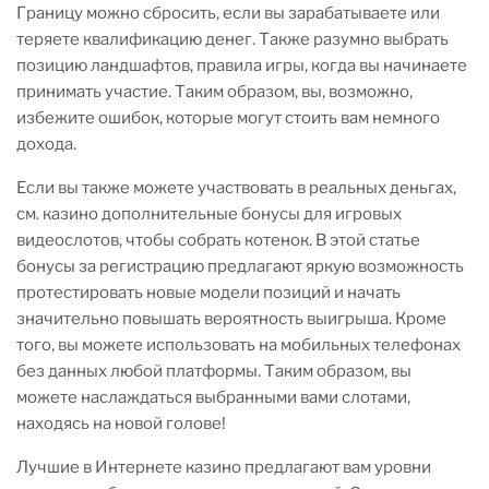
Границу можно сбросить, если вы зарабатываете или
теряете квалификацию денег. Также разумно выбрать
позицию ландшафтов, правила игры, когда вы начинаете
принимать участие. Таким образом, вы, возможно,
избежите ошибок, которые могут стоить вам немного
дохода.
Если вы также можете участвовать в реальных деньгах,
см. казино дополнительные бонусы для игровых
видеослотов, чтобы собрать котенок. В этой статье
бонусы за регистрацию предлагают яркую возможность
протестировать новые модели позиций и начать
значительно повышать вероятность выигрыша. Кроме
того, вы можете использовать на мобильных телефонах
без данных любой платформы. Таким образом, вы
можете наслаждаться выбранными вами слотами,
находясь на новой голове!
Лучшие в Интернете казино предлагают вам уровни