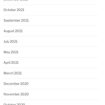
October 2021
September 2021
August 2021
July 2021
May 2021
April 2021
March 2021
December 2020
November 2020
October 2020