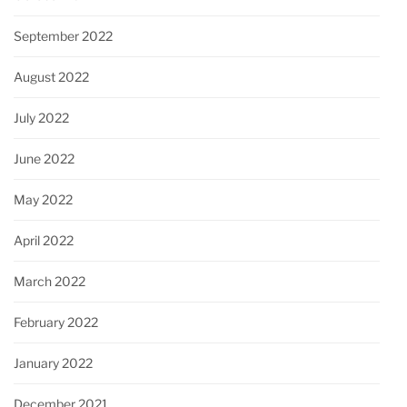
September 2022
August 2022
July 2022
June 2022
May 2022
April 2022
March 2022
February 2022
January 2022
December 2021