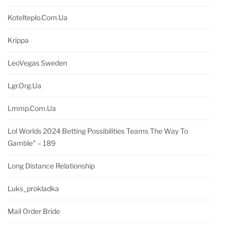
Kotelteplo.com.ua
Krippa
LeoVegas Sweden
Lgr.org.ua
Lmmp.com.ua
Lol Worlds 2024 Betting Possibilities Teams The Way To
Gamble" – 189
Long Distance Relationship
Luks_prokladka
Mail Order Bride