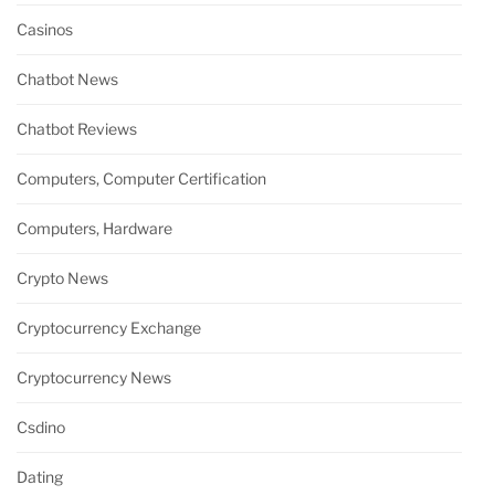
Casinos
Chatbot News
Chatbot Reviews
Computers, Computer Certification
Computers, Hardware
Crypto News
Cryptocurrency Exchange
Cryptocurrency News
Csdino
Dating