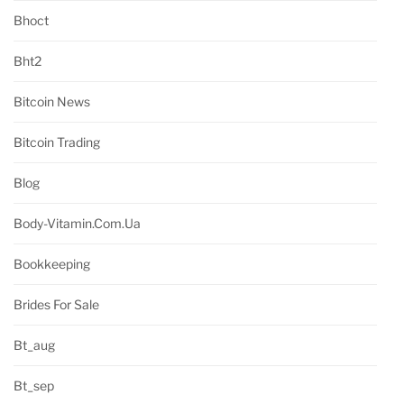
Bhoct
Bht2
Bitcoin News
Bitcoin Trading
Blog
Body-Vitamin.com.ua
Bookkeeping
Brides For Sale
Bt_aug
Bt_sep