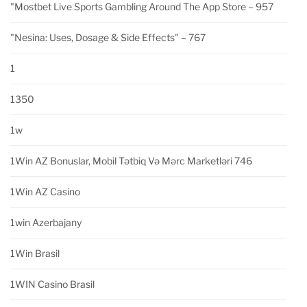
"‎mostbet Live Sports Gambling Around The App Store – 957
"nesina: Uses, Dosage & Side Effects" – 767
1
1350
1w
1Win AZ Bonuslar, Mobil Tətbiq Və Mərc Marketləri 746
1Win AZ Casino
1win Azerbajany
1Win Brasil
1WIN Casino Brasil