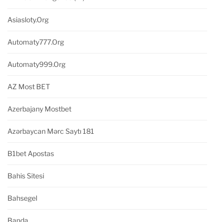
Asiasloty.org
Automaty777.org
Automaty999.org
AZ Most BET
Azerbajany Mostbet
Azərbaycan Mərc Saytı 181
B1bet Apostas
Bahis Sitesi
Bahsegel
Banda