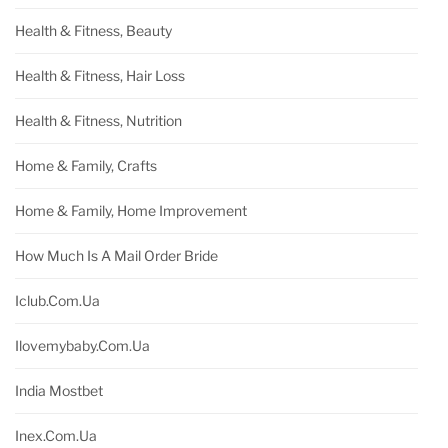
Health & Fitness, Beauty
Health & Fitness, Hair Loss
Health & Fitness, Nutrition
Home & Family, Crafts
Home & Family, Home Improvement
How Much Is A Mail Order Bride
Iclub.com.ua
Ilovemybaby.com.ua
India Mostbet
Inex.com.ua