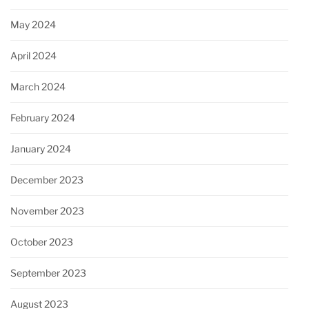
May 2024
April 2024
March 2024
February 2024
January 2024
December 2023
November 2023
October 2023
September 2023
August 2023