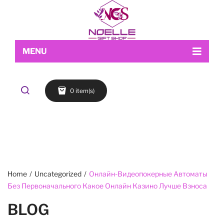
MENU
Home
0 item(s)
Shop
About Us
Makeup
My account
Skin Care
Contact Us
FACE
Refund and Returns Policy
Accessories
Blog
Cart
EYES
Checkout
LIPS
Home
/
Uncategorized
/
Онлайн-Видеопокерные Автоматы
Без Первоначального Какое Онлайн Казино Лучше Взноса
Wishlist
BROWS
BLOG