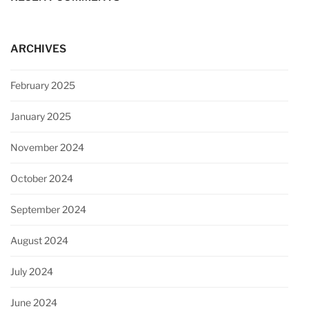
ARCHIVES
February 2025
January 2025
November 2024
October 2024
September 2024
August 2024
July 2024
June 2024