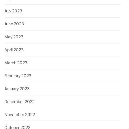
July 2023
June 2023
May 2023
April 2023
March 2023
February 2023
January 2023
December 2022
November 2022
October 2022