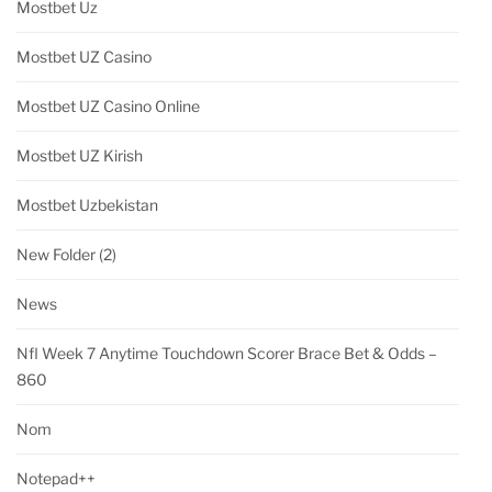
Mostbet Uz
Mostbet UZ Casino
Mostbet UZ Casino Online
Mostbet UZ Kirish
Mostbet Uzbekistan
New Folder (2)
News
Nfl Week 7 Anytime Touchdown Scorer Brace Bet & Odds –
860
Nom
Notepad++